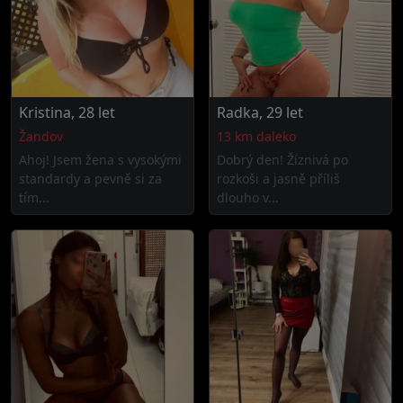
Kristina, 28 let
Radka, 29 let
Žandov
13 km daleko
Ahoj! Jsem žena s vysokými
Dobrý den! Žíznivá po
standardy a pevně si za
rozkoši a jasně příliš
tím...
dlouho v...