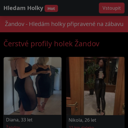
Hledam Holky
Vstoupit
Hot
Žandov - Hledám holky připravené na zábavu
Čerstvé profily holek Žandov
Diana, 33 let
Nikola, 26 let
Žandov
27 km daleko