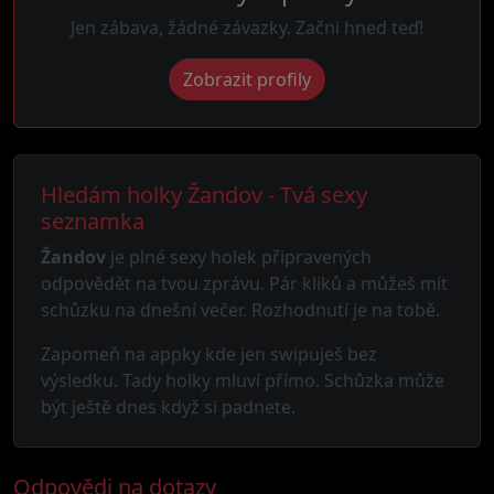
Jen zábava, žádné závazky. Začni hned teď!
Zobrazit profily
Hledám holky Žandov - Tvá sexy
seznamka
Žandov
je plné sexy holek připravených
odpovědět na tvou zprávu. Pár kliků a můžeš mít
schůzku na dnešní večer. Rozhodnutí je na tobě.
Zapomeň na appky kde jen swipuješ bez
výsledku. Tady holky mluví přímo. Schůzka může
být ještě dnes když si padnete.
Odpovědi na dotazy