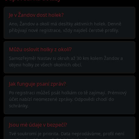
Je v Žandov dost holek?
Ano, Žandov a okolí má desítky aktivních holek. Denně
přibývají nové registrace, vždy najdeš čerstvé profily.
Můžu oslovit holky z okolí?
Samozřejmě! Nastav si okruh až 30 km kolem Žandov a
objevi holky ze všech okolních obcí.
Jak funguje psaní zpráv?
Po registraci můžeš psát holkám co tě zajímají. Prémiový
účet nabízí neomezené zprávy. Odpovědi chodí do
schránky.
Jsou mé údaje v bezpečí?
Tvé soukromí je priorita. Data neprodáváme, profil není