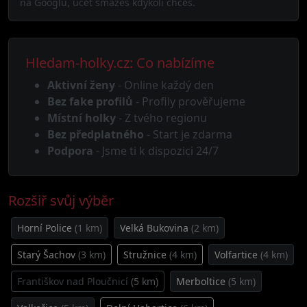
na Googlu, účet smažeš kdykoli chceš.
Hledam-holky.cz: Co nabízíme
Aktivní ženy
- Online každý den
Bez fake profilů
- Profily prověřujeme
Místní holky
- Z tvého regionu
Bez předplatného
- Start je zdarma
Podpora
- Jsme ti k dispozici 24/7
Rozšiř svůj výběr
Horní Police
(1 km)
Velká Bukovina
(2 km)
Starý Šachov
(3 km)
Stružnice
(4 km)
Volfartice
(4 km)
Františkov nad Ploučnicí
(5 km)
Merboltice
(5 km)