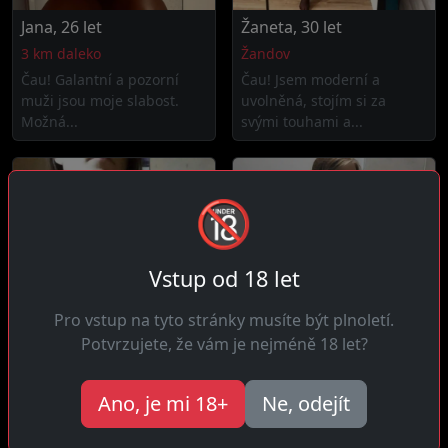
Jana, 26 let
Žaneta, 30 let
3 km daleko
Žandov
Čau! Galantní a pozorní
Čau! Jsem moderní a
muži jsou moje slabost.
uvolněná, stojím si za
Možná...
svými touhami a...
🔞
Vstup od 18 let
Pro vstup na tyto stránky musíte být plnoletí.
Potvrzujete, že vám je nejméně 18 let?
Petra, 22 let
Paula, 23 let
Ano, je mi 18+
Ne, odejít
7 km daleko
3 km daleko
Ahoj! Vysoké standardy a
Ahoj! Jsem zvědavá a