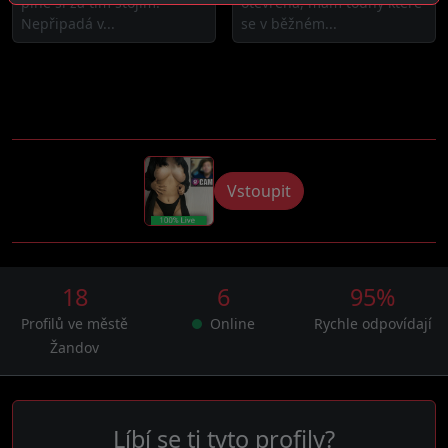
plně si za tím stojím.
otevřená, mám touhy které
Nepřipadá v...
se v běžném...
Vstoupit
18
6
95%
Profilů ve městě
Online
Rychle odpovídají
Žandov
Líbí se ti tyto profily?