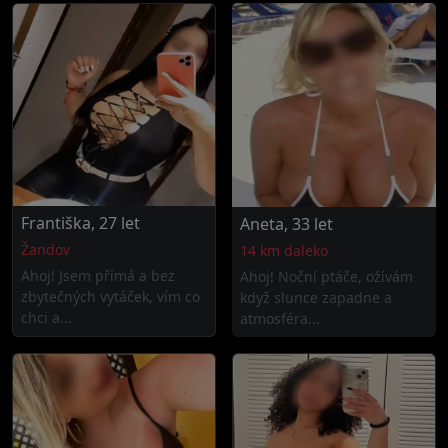
Františka, 27 let
Aneta, 33 let
Žandov
14 km daleko
Ahoj! Jsem přímá a bez
Ahoj! Noční ptáče, ožívám
zbytečných vytáček, vím co
když slunce zapadne a
chci a...
atmosféra...