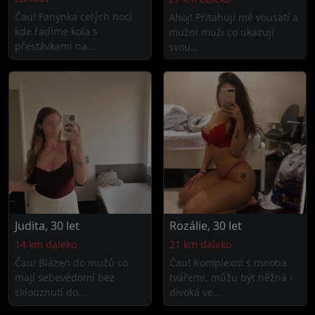
Čau! Fanynka celých nocí
Ahoj! Přitahují mě vousatí a
kde řadíme kola s
mužní muži co ukazují
přestávkami na...
svou...
Judita, 30 let
Rozálie, 30 let
14 km daleko
21 km daleko
Čau! Blázen do mužů co
Čau! Komplexní s mnoha
mají sebevědomí bez
tvářemi, můžu být něžná i
sklouznutí do...
divoká ve...