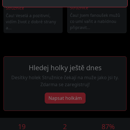
Julie, 26 let
Judita, 28 let
Stružnice
Stružnice
Čau! Jsem fanoušek mužů
Čau! Veselá a pozitivní,
co umí vařit a nabídnou
vidím život z dobré strany
připravit...
a...
Hledej holky ještě dnes
Desítky holek Stružnice čekají na muže jako jsi ty.
Zdarma se zaregistruj!
Napsat holkám
19
2
87%