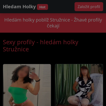
Hledam Holky
Založit profil
Hot
Hledám holky poblíž Stružnice - Žhavé profily
čekají
Sexy profily - hledám holky
Stružnice