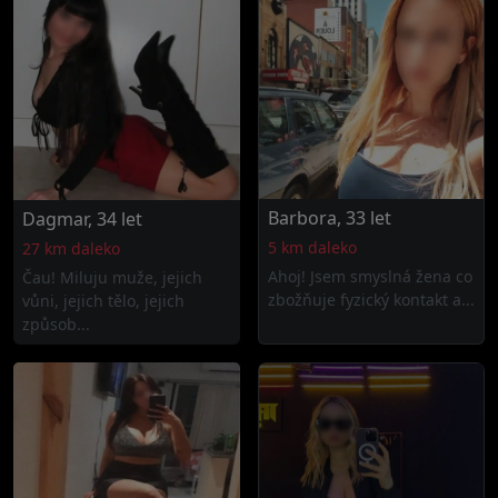
Barbora, 33 let
Dagmar, 34 let
5 km daleko
27 km daleko
Ahoj! Jsem smyslná žena co
Čau! Miluju muže, jejich
zbožňuje fyzický kontakt a...
vůni, jejich tělo, jejich
způsob...