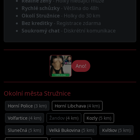
Reálné ženy
- Holky hledající muže
Rychlé schůzky
- Většina do 48h
Okolí Stružnice
- Holky do 30 km
Bez kreditky
- Registrace zdarma
Soukromý chat
- Diskrétní komunikace
Ano!
Okolní města Stružnice
Horní Police
(3 km)
Horní Libchava
(4 km)
Volfartice
(4 km)
Žandov
(4 km)
Kozly
(5 km)
Slunečná
(5 km)
Velká Bukovina
(5 km)
Kvítkov
(5 km)