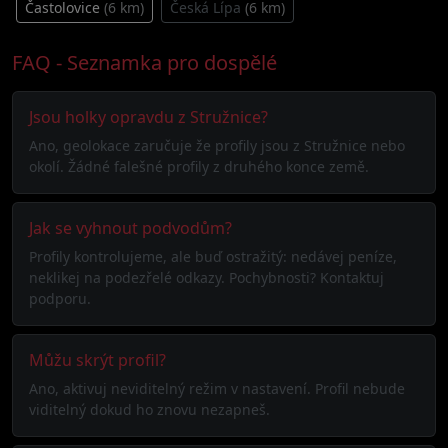
Častolovice
(6 km)
Česká Lípa
(6 km)
FAQ - Seznamka pro dospělé
Jsou holky opravdu z Stružnice?
Ano, geolokace zaručuje že profily jsou z Stružnice nebo
okolí. Žádné falešné profily z druhého konce země.
Jak se vyhnout podvodům?
Profily kontrolujeme, ale buď ostražitý: nedávej peníze,
neklikej na podezřelé odkazy. Pochybnosti? Kontaktuj
podporu.
Můžu skrýt profil?
Ano, aktivuj neviditelný režim v nastavení. Profil nebude
viditelný dokud ho znovu nezapneš.