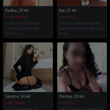
Radka, 29 let
Iva, 31 let
21 km daleko
Stružnice
Dobrý den! Žíznivá po
Ahoj! Rozvážná ve výběru
rozkoši a jasně příliš
partnerů, pokud jsem tu je
dlouho v...
to že...
Sandra, 34 let
Denisa, 25 let
5 km daleko
Stružnice
Čau! Zamilovaná do
Čau! Zkušená a přesně vím