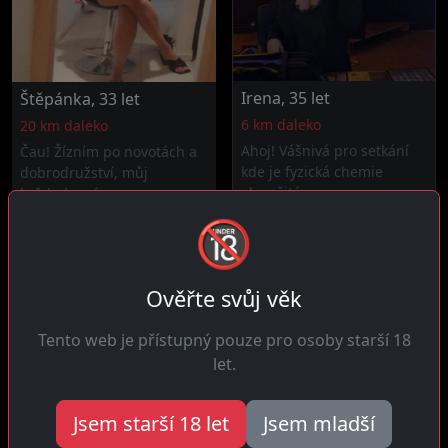
Irena, 35 let
Štěpánka, 33 let
6 km daleko
20 km daleko
Ahoj! Vášnivá pro setkání
Čau! Žízním po novotách a
kde je fyzická chemie
dobrodružství, můj
okamžitá a...
každodenní...
🔞
Ověřte svůj věk
Tento web je přístupný pouze pro osoby starší 18
let.
Jsem starší 18 let
Jsem mladší