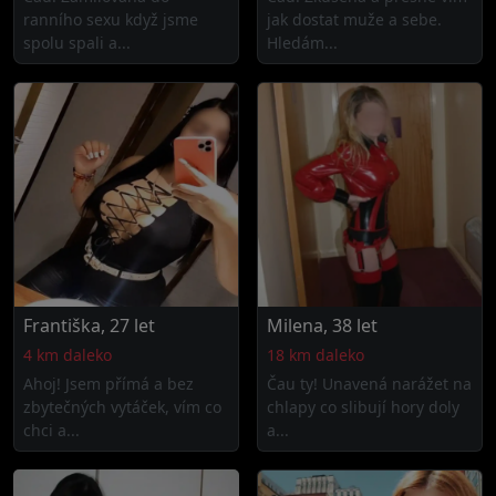
ranního sexu když jsme
jak dostat muže a sebe.
spolu spali a...
Hledám...
Františka, 27 let
Milena, 38 let
4 km daleko
18 km daleko
Ahoj! Jsem přímá a bez
Čau ty! Unavená narážet na
zbytečných vytáček, vím co
chlapy co slibují hory doly
chci a...
a...