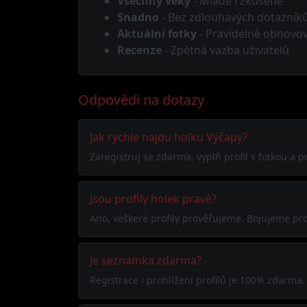
Všechny věky
- Mladé i zkušené
Snadno
- Bez zdlouhavých dotazník
Aktuální fotky
- Pravidelně obnovo
Recenze
- Zpětná vazba uživatelů
Odpovědi na dotazy
Jak rychle najdu holku Výčapy?
Zaregistruj se zdarma, vyplň profil s fotkou a
Jsou profily holek pravé?
Ano, veškeré profily prověřujeme. Bojujeme pro
Je seznamka zdarma?
Registrace i prohlížení profilů je 100% zdarma.