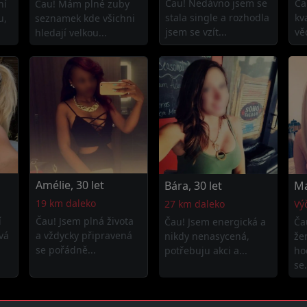
Čau! Nedávno jsem se
Ča
ní
Čau! Mám plné zuby
stala single a rozhodla
kv
u,
seznamek kde všichni
jsem se vzít...
věd
hledají velkou...
Amélie, 30 let
Bára, 30 let
Ma
19 km daleko
27 km daleko
Vý
í
Čau! Jsem plná života
Čau! Jsem energická a
Ča
vá
a vždycky připravená
nikdy nenasycená,
že
se pořádně...
potřebuju akci a...
ho
se.