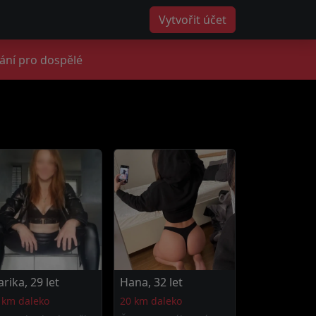
Vytvořit účet
ání pro dospělé
rika, 29 let
Hana, 32 let
 km daleko
20 km daleko