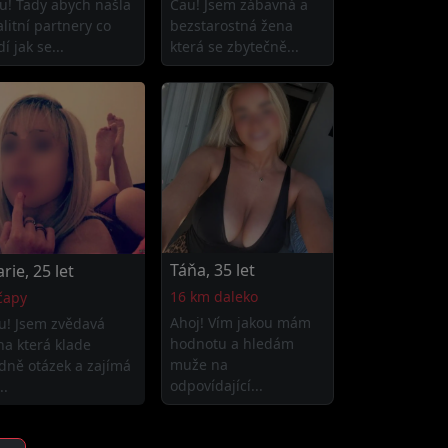
u! Tady abych našla
Čau! Jsem zábavná a
alitní partnery co
bezstarostná žena
í jak se...
která se zbytečně...
Táňa, 35 let
rie, 25 let
16 km daleko
čapy
Ahoj! Vím jakou mám
u! Jsem zvědavá
hodnotu a hledám
na která klade
muže na
dně otázek a zajímá
odpovídající...
..