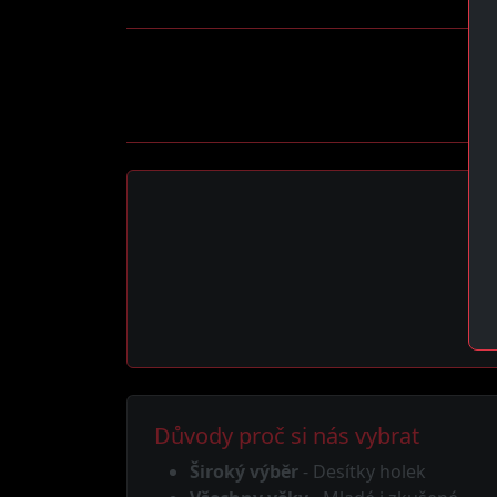
Důvody proč si nás vybrat
Široký výběr
- Desítky holek