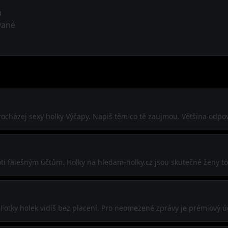
ů
vané
 procházej sexy holky Výčapy. Napiš těm co tě zaujmou. Většina odp
ti falešným účtům. Holky na hledam-holky.cz jsou skutečné ženy to
 Fotky holek vidíš bez placení. Pro neomezené zprávy je prémiový ú