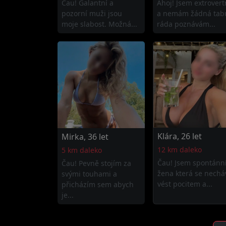
Čau! Galantní a
Ahoj! Jsem extrovert
pozorní muži jsou
a nemám žádná tab
moje slabost. Možná...
ráda poznávám...
Klára, 26 let
Mirka, 36 let
12 km daleko
5 km daleko
Čau! Jsem spontánn
Čau! Pevně stojím za
žena která se nechá
svými touhami a
vést pocitem a...
přicházím sem abych
je...