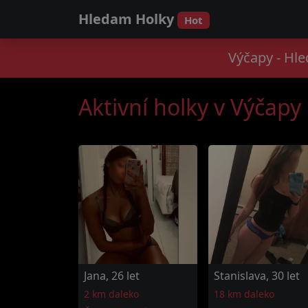
Hledam Holky
Hot
Výčapy - Hl
Aktivní holky v Výčapy
Jana, 26 let
Stanislava, 30 let
2 km daleko
18 km daleko