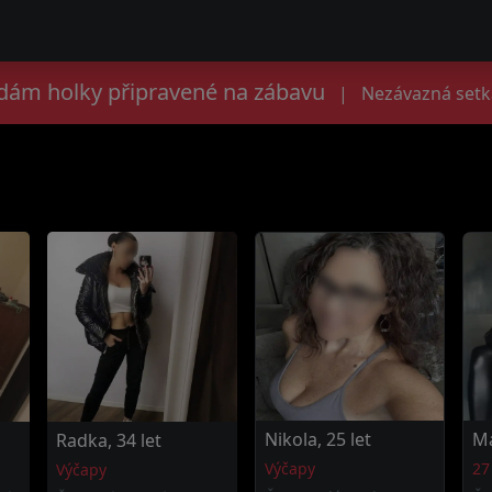
edám holky připravené na zábavu
|
Nezávazná setk
Nikola, 25 let
Ma
Radka, 34 let
Výčapy
27
Výčapy