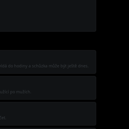
ovídá do hodiny a schůzka může být ještě dnes.
užící po mužích.
čet.