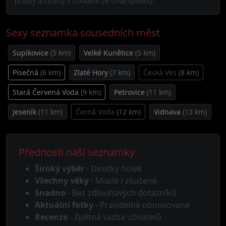
profily a chatuj s holkami ze smartphonu.
Sexy seznamka sousedních měst
Supíkovice
(5 km)
Velké Kunětice
(5 km)
Písečná
(6 km)
Zlaté Hory
(7 km)
Česká Ves
(8 km)
Stará Červená Voda
(9 km)
Petrovice
(11 km)
Jeseník
(11 km)
Černá Voda
(12 km)
Vidnava
(13 km)
Přednosti naší seznamky
Široký výběr
- Desítky holek
Všechny věky
- Mladé i zkušené
Snadno
- Bez zdlouhavých dotazníků
Aktuální fotky
- Pravidelně obnovované
Recenze
- Zpětná vazba uživatelů