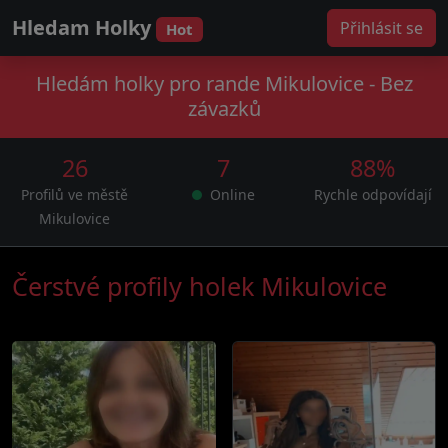
Hledam Holky
Přihlásit se
Hot
Hledám holky pro rande Mikulovice - Bez
závazků
26
7
88%
Profilů ve městě
Online
Rychle odpovídají
Mikulovice
Čerstvé profily holek Mikulovice