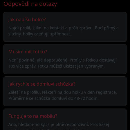
Odpovědi na dotazy
Jak napíšu holce?
Najdi profil, klikni na kontakt a pošli zprávu. Buď přímý a
slušný, holky oceňují upřímnost.
Musím mít fotku?
Není povinné, ale doporučené. Profily s fotkou dostávají
10x více zpráv. Fotku můžeš ukázat jen vybraným.
Jak rychle se domluví schůzka?
Záleží na profilu. Někteří najdou holku v den registrace.
Průměrně se schůzka domluví do 48-72 hodin.
Funguje to na mobilu?
Ano, hledam-holky.cz je plně responzivní. Procházej