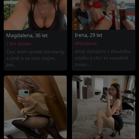
Irena, 29 let
Magdalena, 36 let
Mikulovice
7 km daleko
Ahoj! Vycházím z dlouhého
Čau! Mám vysoké standardy
vztahu a chci se sexuálně
a plně si za nimi stojím,
znovu...
ber...