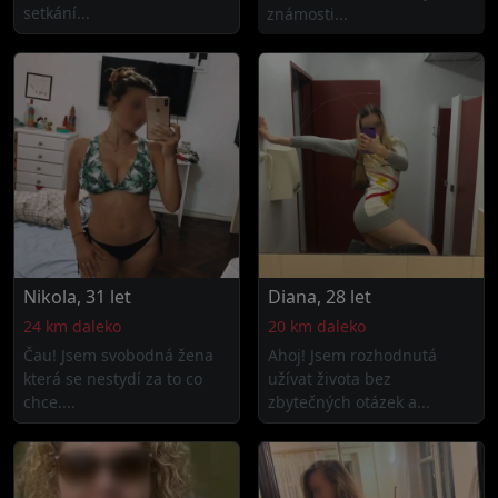
setkání...
známosti...
Nikola, 31 let
Diana, 28 let
24 km daleko
20 km daleko
Čau! Jsem svobodná žena
Ahoj! Jsem rozhodnutá
která se nestydí za to co
užívat života bez
chce....
zbytečných otázek a...