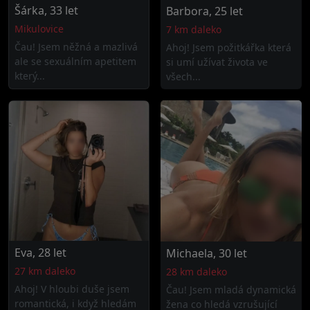
Šárka, 33 let
Barbora, 25 let
Mikulovice
7 km daleko
Čau! Jsem něžná a mazlivá
Ahoj! Jsem požitkářka která
ale se sexuálním apetitem
si umí užívat života ve
který...
všech...
Eva, 28 let
Michaela, 30 let
27 km daleko
28 km daleko
Ahoj! V hloubi duše jsem
Čau! Jsem mladá dynamická
romantická, i když hledám
žena co hledá vzrušující