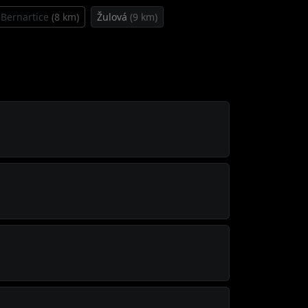
Bernartice
(8 km)
Žulová
(9 km)