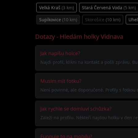
Velká Kraš
(3 km)
Stará Červená Voda
(5 km)
Supíkovice
(10 km)
Skorošice
(10 km)
Uhe
Dotazy - Hledám holky Vidnava
Jak napíšu holce?
Najdi profil, klikni na kontakt a pošli zprávu. 
Musím mít fotku?
Není povinné, ale doporučené. Profily s fotkou
Jak rychle se domluví schůzka?
Záleží na profilu. Někteří najdou holku v den 
Funguje to na mobilu?