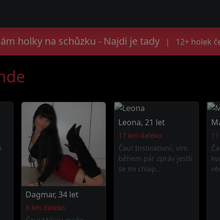
ám holky na schůzku - Najdi je tady
|
12+ holek č
ande
Leona, 21 let
Ma
17 km daleko
11
á
Čau! Instinktivní, vím
Ča
během pár zpráv jestli
kv
se mi chlap...
věd
Dagmar, 34 let
8 km daleko