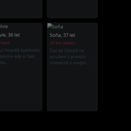
vie, 36 let
Soňa, 37 let
dnava
29 km daleko
u! Posedlá kvalitními
Čau ty! Závislá na
tkáními kde si fakt
vzrušení z prvních
lu...
momentů s novým...