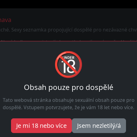
nava
ché. Sexy seznamka propojující dospělé pro nezávazné chvíl
ové holky se registrují aby potkaly zajímavé muže. Využij š
🔞
Hledej holky ještě dnes
Profil za minutu - chatuj s holkami ještě dnes večer.
Obsah pouze pro dospělé
Začít ihned
Tato webová stránka obsahuje sexuální obsah pouze pro
dospělé. Vstupem potvrzujete, že je vám 18 let nebo více.
Je mi 18 nebo více
Jsem nezletilý/á