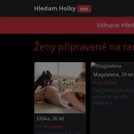
Hledam Holky
Hot
Vidnava: Hled
Ženy připravené na r
Magdalena, 29 let
6 km daleko
Čau! Jsem žena kter
se potřebuje cítit
žádaná a...
Eliška, 26 let
21 km daleko