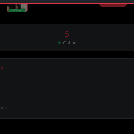
Chceš
akci
z pohodlí domova?
Klikni zde
5
Online
a?
ace