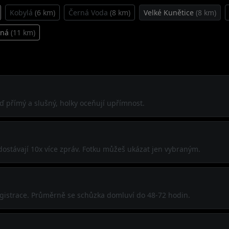
Kobylá
(6 km)
Černá Voda
(8 km)
Velké Kunětice
(8 km)
lná
(11 km)
Buď přímý a slušný, holky oceňují upřímnost.
 dostávají 10x více zpráv. Fotku můžeš ukázat jen vybraným.
registrace. Průměrně se schůzka domluví do 48-72 hodin.