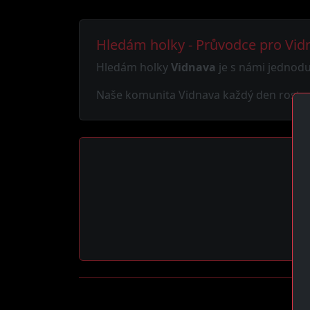
Hledám holky - Průvodce pro Vid
Hledám holky
Vidnava
je s námi jednodu
Naše komunita Vidnava každý den roste. N