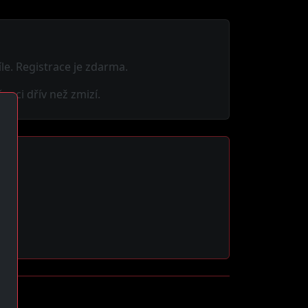
e. Registrace je zdarma.
anci dřív než zmizí.