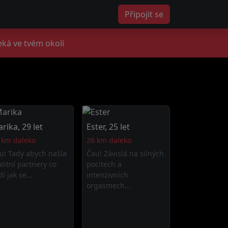
Připojit se
eká ve tvém okolí
rika, 29 let
Ester, 25 let
 km daleko
26 km daleko
u! Tady abych našla
Čau! Závislá na silných
alitní partnery co
pocitech a
í jak se...
intenzivních
orgasmech...