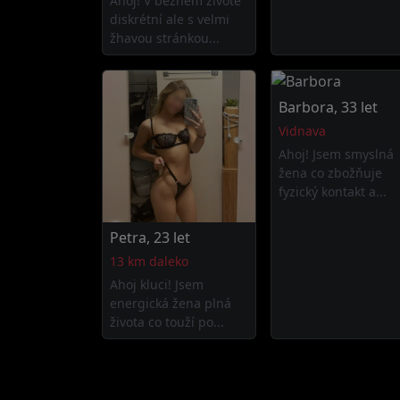
Ahoj! V běžném životě
diskrétní ale s velmi
žhavou stránkou...
Barbora, 33 let
Vidnava
Ahoj! Jsem smyslná
žena co zbožňuje
fyzický kontakt a...
Petra, 23 let
13 km daleko
Ahoj kluci! Jsem
energická žena plná
života co touží po...