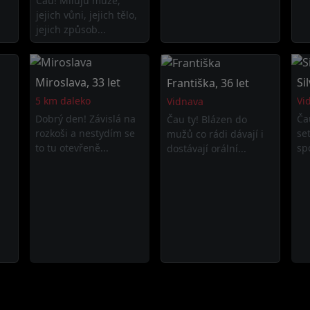
Čau! Miluju muže,
jejich vůni, jejich tělo,
jejich způsob...
Miroslava, 33 let
Sil
Františka, 36 let
5 km daleko
Vi
Vidnava
Dobrý den! Závislá na
Ča
Čau ty! Blázen do
rozkoši a nestydím se
se
mužů co rádi dávají i
to tu otevřeně...
spo
dostávají orální...