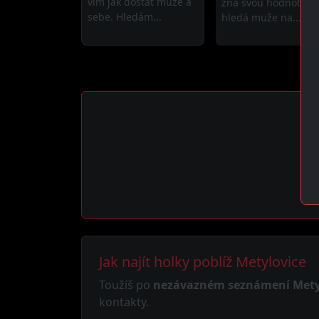
vím jak dostat muže a
zná svou hodnotu a
sebe. Hledám...
hledá muže na...
Jak najít holky poblíž Metylovice
Toužíš po
nezávazném seznámení Mety
kontakty.