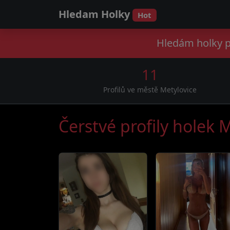
Hledam Holky
Hot
Hledám holky po
11
Profilů ve městě Metylovice
Čerstvé profily holek 