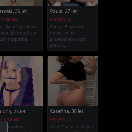
rcela, 39 let
Paula, 27 let
km daleko
Metylovice
oj! Jsem žena která
Čau ty! Blázen do
 ráda dává na čas a
intenzivního
kam nespěchá....
pravidelného sexu,
jednou...
Kateřina, 30 let
mona, 25 let
Metylovice
 km daleko
Ahoj! Teprve nedávno
oj! Smyslná a