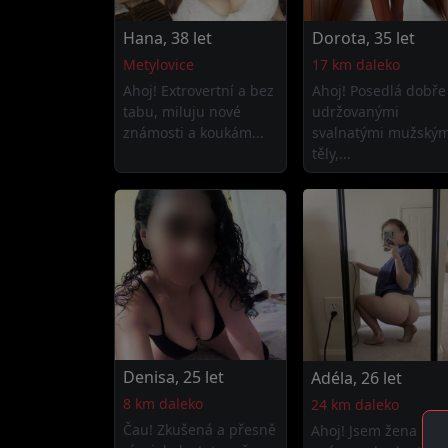
Hana, 38 let
Dorota, 35 let
Metylovice
17 km daleko
Ahoj! Extrovertní a bez
Ahoj! Posedlá dobře
tabu, miluju nové
udržovanými
známosti a koukám...
svalnatými mužským
těly,...
Denisa, 25 let
Adéla, 26 let
8 km daleko
24 km daleko
Čau! Zkušená a přesně
Ahoj! Jsem žena kter