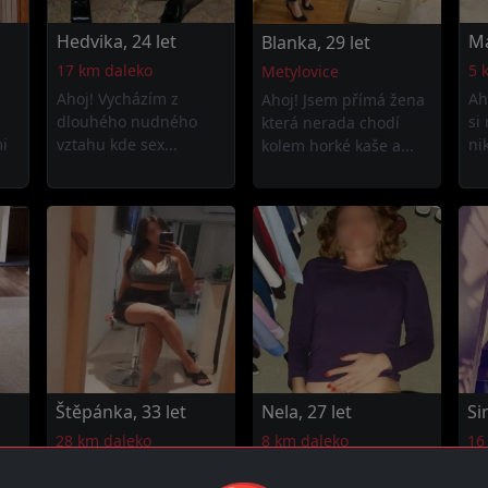
Hedvika, 24 let
Ma
Blanka, 29 let
17 km daleko
5 
Metylovice
Ahoj! Vycházím z
Ah
Ahoj! Jsem přímá žena
dlouhého nudného
si
která nerada chodí
i
vztahu kde sex...
ni
kolem horké kaše a...
Štěpánka, 33 let
Nela, 27 let
Si
28 km daleko
8 km daleko
16
á
Čau! Žízním po
Čau! Nedávno jsem
Ah