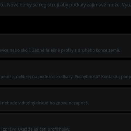
. Nové holky se registrují aby potkaly zajímavé muže. Využi
ovice nebo okolí. Žádné falešné profily z druhého konce země.
j peníze, neklikej na podezřelé odkazy. Pochybnosti? Kontaktuj pod
ofil nebude viditelný dokud ho znovu nezapneš.
zprávy. Ukaž že jsi četl profil holky.