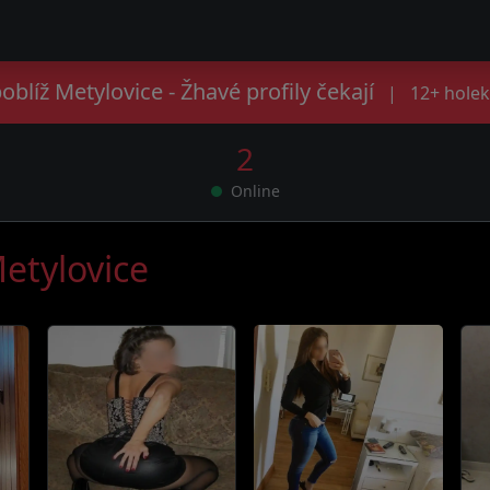
blíž Metylovice - Žhavé profily čekají
|
12+ holek
2
Online
Metylovice