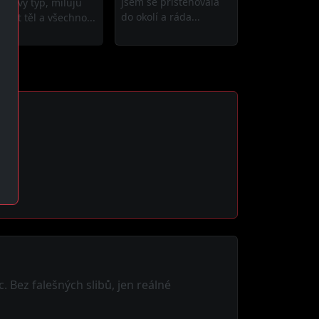
jsem se přistěhovala
tykový typ, miluju
do okolí a ráda...
takt těl a všechno...
c. Bez falešných slibů, jen reálné