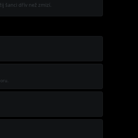
j šanci dřív než zmizí.
poru.