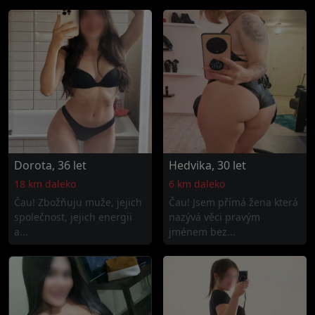
Dorota, 36 let
Hedvika, 30 let
18 km daleko
6 km daleko
Čau! Zbožňuju muže, jejich
Čau! Jsem přímá žena která
společnost, jejich energii
nazývá věci pravým
a...
jménem bez...