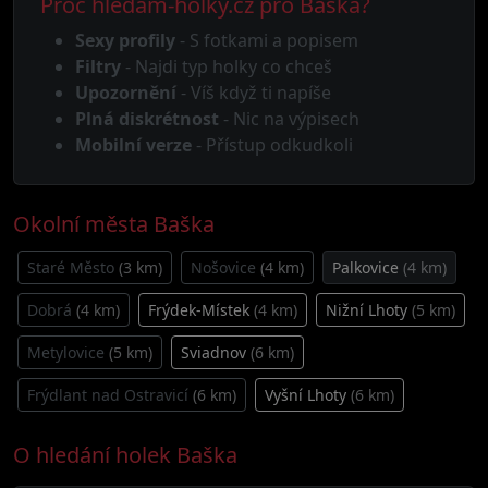
Proč hledam-holky.cz pro Baška?
Sexy profily
- S fotkami a popisem
Filtry
- Najdi typ holky co chceš
Upozornění
- Víš když ti napíše
Plná diskrétnost
- Nic na výpisech
Mobilní verze
- Přístup odkudkoli
Okolní města Baška
Staré Město
(3 km)
Nošovice
(4 km)
Palkovice
(4 km)
Dobrá
(4 km)
Frýdek-Místek
(4 km)
Nižní Lhoty
(5 km)
Metylovice
(5 km)
Sviadnov
(6 km)
Frýdlant nad Ostravicí
(6 km)
Vyšní Lhoty
(6 km)
O hledání holek Baška