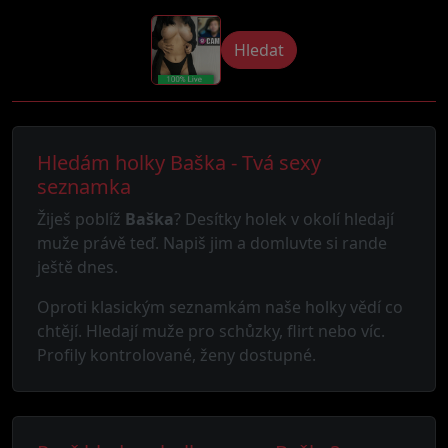
Hledat
Hledám holky Baška - Tvá sexy
seznamka
Žiješ poblíž
Baška
? Desítky holek v okolí hledají
muže právě teď. Napiš jim a domluvte si rande
ještě dnes.
Oproti klasickým seznamkám naše holky vědí co
chtějí. Hledají muže pro schůzky, flirt nebo víc.
Profily kontrolované, ženy dostupné.