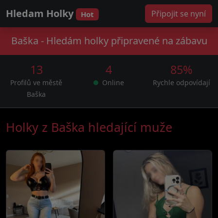
Hledam Holky
Připojit se nyní
Hot
Baška - Hledám holky připravené na zábavu
13
4
85%
Profilů ve městě
Online
Rychle odpovídají
Baška
Holky z Baška hledající muže