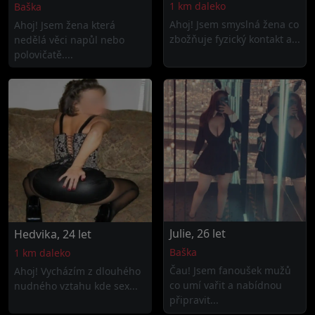
1 km daleko
Baška
Ahoj! Jsem smyslná žena co
Ahoj! Jsem žena která
zbožňuje fyzický kontakt a...
nedělá věci napůl nebo
polovičatě....
Julie, 26 let
Hedvika, 24 let
Baška
1 km daleko
Čau! Jsem fanoušek mužů
Ahoj! Vycházím z dlouhého
co umí vařit a nabídnou
nudného vztahu kde sex...
připravit...