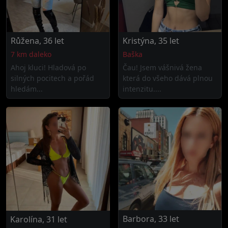
Růžena, 36 let
Kristýna, 35 let
7 km daleko
Baška
Ahoj kluci! Hladová po
Čau! Jsem vášnivá žena
silných pocitech a pořád
která do všeho dává plnou
hledám...
intenzitu....
Barbora, 33 let
Karolína, 31 let