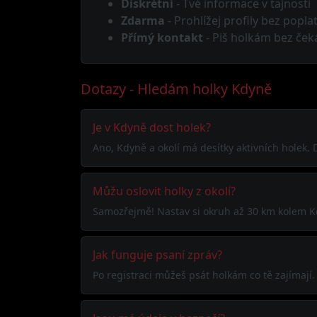
Diskrétní
- Tvé informace v tajnosti
Zdarma
- Prohlížej profily bez popla
Přímý kontakt
- Piš holkám bez ček
Dotazy - Hledám holky Kdyně
Je v Kdyně dost holek?
Ano, Kdyně a okolí má desítky aktivních holek. D
Můžu oslovit holky z okolí?
Samozřejmě! Nastav si okruh až 30 km kolem Kd
Jak funguje psaní zpráv?
Po registraci můžeš psát holkám co tě zajímaj