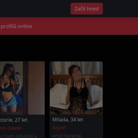
Začít hned
profilů online
Milada, 34 let
ktorie, 27 let
Kdyně
 km daleko
Ahoj! Fanynka
u! Jsem zábavná a