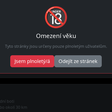
🔞
Najdi
spojení
dnes
Hledat
Omezení věku
Tyto stránky jsou určeny pouze plnoletým uživatelům.
zde
dpovědět na tvou zprávu. Pár kliků a můžeš mít schůzku na 
Jsem plnoletý/á
Odejít ze stránek
 tvé údaje zůstávají v tajnosti. Holky zde diskrétnost také o
dní boti
bo okolí 30 km