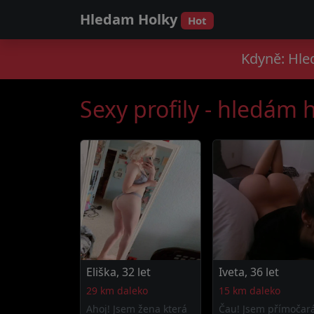
Hledam Holky
Hot
Kdyně: Hled
Sexy profily - hledám 
Eliška, 32 let
Iveta, 36 let
29 km daleko
15 km daleko
Ahoj! Jsem žena která
Čau! Jsem přímočar