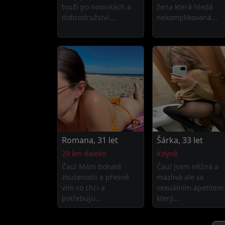
touží po novinkách a
žena která hledá
dobrodružství....
nekomplikovaná...
Romana, 31 let
Šárka, 33 let
29 km daleko
Kdyně
Čau! Mám bohaté
Čau! Jsem něžná a
zkušenosti a přesně
mazlivá ale se
vím co chci a
sexuálním apetitem
potřebuju...
který...