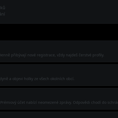
tků
ání
enně přibývají nové registrace, vždy najdeš čerstvé profily.
yně a objevi holky ze všech okolních obcí.
í. Prémiový účet nabízí neomezené zprávy. Odpovědi chodí do schrá