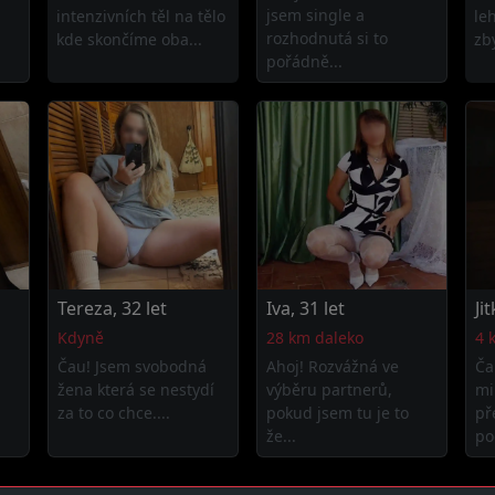
jsem single a
intenzivních těl na tělo
le
rozhodnutá si to
kde skončíme oba...
zby
pořádně...
Tereza, 32 let
Iva, 31 let
Ji
Kdyně
28 km daleko
4 
Čau! Jsem svobodná
Ahoj! Rozvážná ve
Ča
žena která se nestydí
výběru partnerů,
mi
za to co chce....
pokud jsem tu je to
př
že...
po