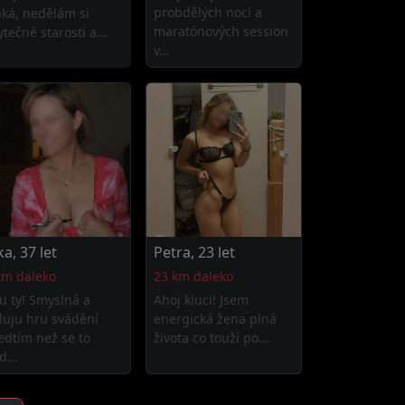
probdělých nocí a
hká, nedělám si
maratónových session
tečné starosti a...
v...
tka, 37 let
Petra, 23 let
km daleko
23 km daleko
u ty! Smyslná a
Ahoj kluci! Jsem
luju hru svádění
energická žena plná
edtím než se to
života co touží po...
d...