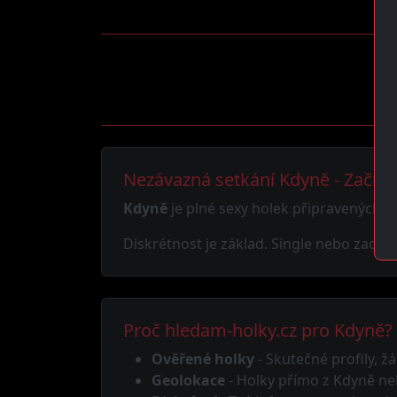
Nezávazná setkání Kdyně - Začni 
Kdyně
je plné sexy holek připravených o
Diskrétnost je základ. Single nebo zadaný,
Proč hledam-holky.cz pro Kdyně?
Ověřené holky
- Skutečné profily, žá
Geolokace
- Holky přímo z Kdyně ne