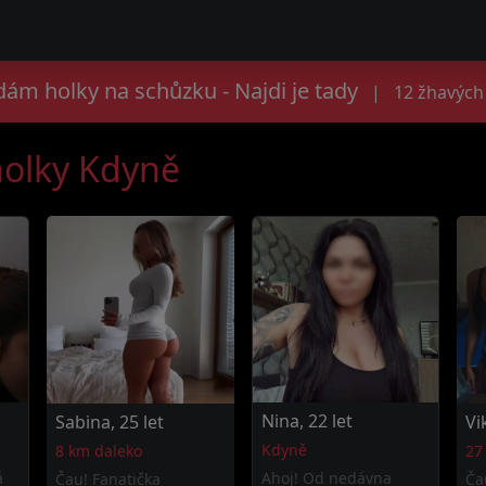
ám holky na schůzku - Najdi je tady
|
12 žhavých 
holky Kdyně
Nina, 22 let
Sabina, 25 let
Vi
Kdyně
8 km daleko
27
á
Ahoj! Od nedávna
Čau! Fanatička
Ča