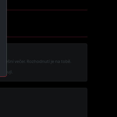
dnešní večer. Rozhodnutí je na tobě.
ceňují.