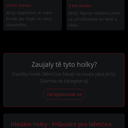
29 km daleko
3 km daleko
Ahoj! Naplněná ve svém
Ahoj! Teprve nedávno jsem
životě ale chybí mi něco
se přistěhovala do okolí a
zásadního,...
ráda...
Zaujaly tě tyto holky?
Desítky holek Němčice čekají na muže jako jsi ty.
Zdarma se zaregistruj!
Zaregistrovat se
Hledám holky - Průvodce pro Němčice