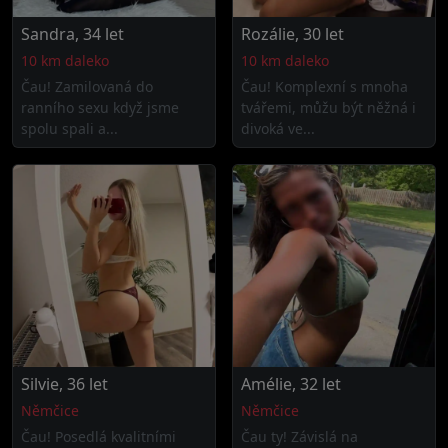
Sandra, 34 let
Rozálie, 30 let
10 km daleko
10 km daleko
Čau! Zamilovaná do
Čau! Komplexní s mnoha
ranního sexu když jsme
tvářemi, můžu být něžná i
spolu spali a...
divoká ve...
Silvie, 36 let
Amélie, 32 let
Němčice
Němčice
Čau! Posedlá kvalitními
Čau ty! Závislá na