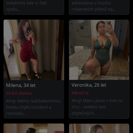
setkáními kde si fakt
adrenalinu z trochu
spolu...
riskantních plánů na...
Veronika, 26 let
Milena, 34 let
Němčice
29 km daleko
Ahoj! Mám jasno v tom co
Ahoj! Mému každodennímu
chci - setkání bez
životu chybí vzrušení a
zbytečných...
rozhodla...