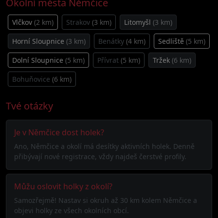
Okolní města Němčice
Vlčkov
(2 km)
Strakov
(3 km)
Litomyšl
(3 km)
Horní Sloupnice
(3 km)
Benátky
(4 km)
Sedliště
(5 km)
Dolní Sloupnice
(5 km)
Přívrat
(5 km)
Tržek
(6 km)
Bohuňovice
(6 km)
Tvé otázky
Je v Němčice dost holek?
Ano, Němčice a okolí má desítky aktivních holek. Denně
přibývají nové registrace, vždy najdeš čerstvé profily.
Můžu oslovit holky z okolí?
Samozřejmě! Nastav si okruh až 30 km kolem Němčice a
objevi holky ze všech okolních obcí.