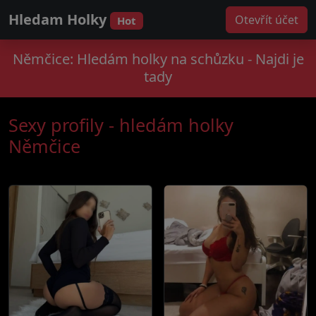
Hledam Holky
Otevřít účet
Hot
Němčice: Hledám holky na schůzku - Najdi je
tady
Sexy profily - hledám holky
Němčice