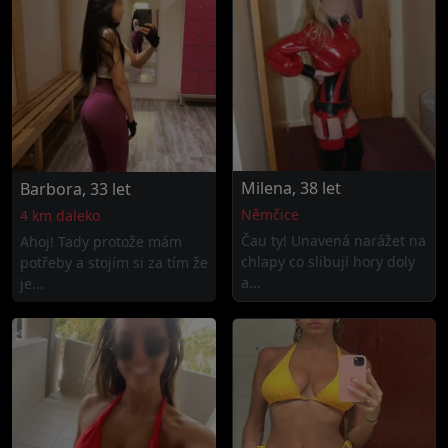
Milena, 38 let
Barbora, 33 let
Němčice
4 km daleko
Čau ty! Unavená narážet na
Ahoj! Tady protože mám
chlapy co slibují hory doly
potřeby a stojím si za tím že
a...
je...