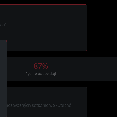
zků.
87%
Rychle odpovídají
cí po nezávazných setkáních. Skutečné