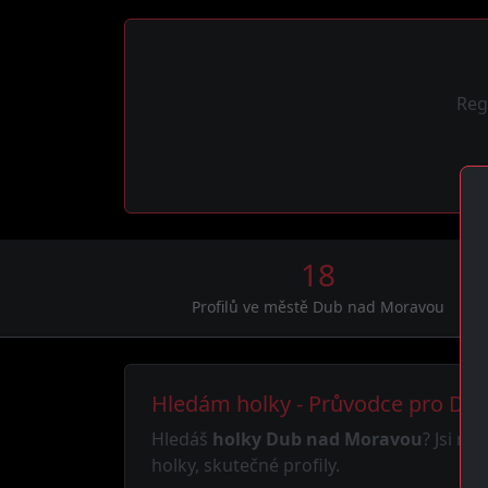
Reg
18
Profilů ve městě Dub nad Moravou
Hledám holky - Průvodce pro Du
Hledáš
holky Dub nad Moravou
? Jsi n
holky, skutečné profily.