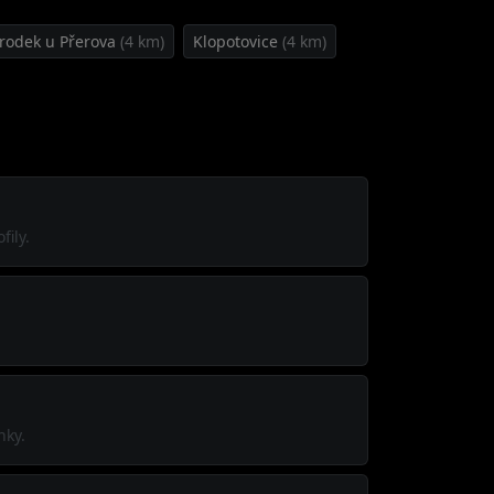
rodek u Přerova
(4 km)
Klopotovice
(4 km)
fily.
nky.