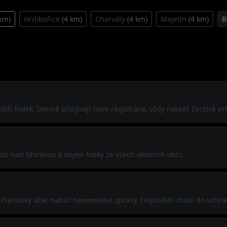
 km)
Hrdibořice
(4 km)
Charváty
(4 km)
Majetín
(4 km)
B
ch holek. Denně přibývají nové registrace, vždy najdeš čerstvé pro
b nad Moravou a objevi holky ze všech okolních obcí.
í. Prémiový účet nabízí neomezené zprávy. Odpovědi chodí do schrá