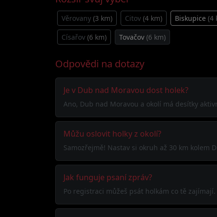
Věrovany
(3 km)
Citov
(4 km)
Biskupice
(4
Císařov
(6 km)
Tovačov
(6 km)
Odpovědi na dotazy
Je v Dub nad Moravou dost holek?
Ano, Dub nad Moravou a okolí má desítky aktivní
Můžu oslovit holky z okolí?
Samozřejmě! Nastav si okruh až 30 km kolem Du
Jak funguje psaní zpráv?
Po registraci můžeš psát holkám co tě zajímaj