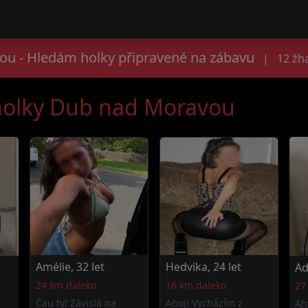
u - Hledám holky připravené na zábavu
|
12 žh
 holky Dub nad Moravou
Amélie, 32 let
Hedvika, 24 let
Ad
24 km daleko
16 km daleko
27
Čau ty! Závislá na
Ahoj! Vycházím z
Ah