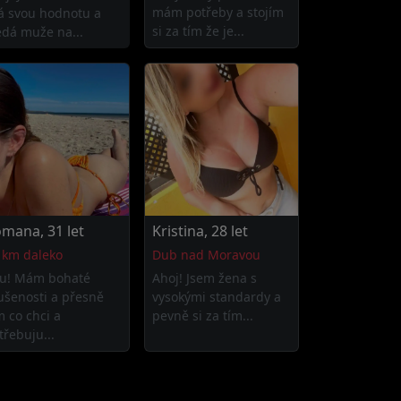
mám potřeby a stojím
á svou hodnotu a
si za tím že je...
edá muže na...
mana, 31 let
Kristina, 28 let
 km daleko
Dub nad Moravou
u! Mám bohaté
Ahoj! Jsem žena s
ušenosti a přesně
vysokými standardy a
m co chci a
pevně si za tím...
třebuju...