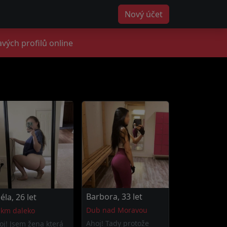
Nový účet
avých profilů online
Barbora, 33 let
éla, 26 let
Dub nad Moravou
 km daleko
Ahoj! Tady protože
oj! Jsem žena která