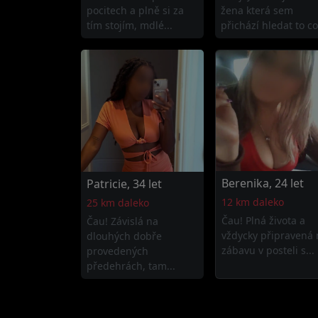
pocitech a plně si za
žena která sem
tím stojím, mdlé...
přichází hledat to co.
Berenika, 24 let
Patricie, 34 let
12 km daleko
25 km daleko
Čau! Plná života a
Čau! Závislá na
vždycky připravená 
dlouhých dobře
zábavu v posteli s...
provedených
předehrách, tam...