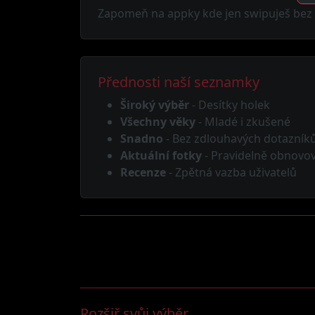
Zapomeň na appky kde jen swipuješ bez v
Přednosti naší seznamky
Široký výběr
- Desítky holek
Všechny věky
- Mladé i zkušené
Snadno
- Bez zdlouhavých dotazník
Aktuální fotky
- Pravidelně obnovo
Recenze
- Zpětná vazba uživatelů
Rozšiř svůj výběr