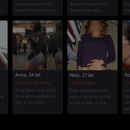
adrenalinu z trochu
dlouhého nudného
zn
riskantních plánů na...
vztahu kde sex...
..
hl
Anna, 24 let
Ro
Nela, 27 let
Dub nad Moravou
23
13 km daleko
Ahoj! Jsem energická
Ča
Čau! Nedávno jsem
na
žena která potřebuje
zk
vyšla z dlouhé nudné
akci a vzrušení....
ví
historie kde se sex...
po