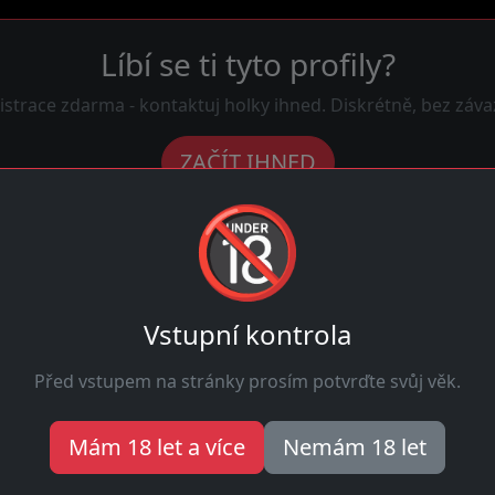
Líbí se ti tyto profily?
istrace zdarma - kontaktuj holky ihned. Diskrétně, bez záva
ZAČÍT IHNED
🔞
5
Online
Vstupní kontrola
Před vstupem na stránky prosím potvrďte svůj věk.
b nad Moravou
Mám 18 let a více
Nemám 18 let
a správném místě. Hledam-holky.cz ti nabízí sexy ženy touží