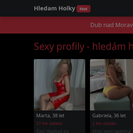
Hledam Holky
Hot
Dub nad Moravo
Sexy profily - hledám
Marta, 38 let
Gabriela, 36 let
27 km daleko
2 km daleko
Čau! Hladová po
Ahoj! Jsem tajemná