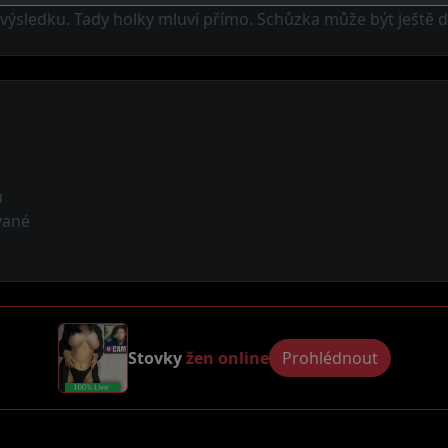
ýsledku. Tady holky mluví přímo. Schůzka může být ještě d
ů
vané
Stovky
žen online
Prohlédnout