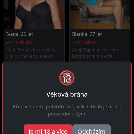
Ivana, 29 let
Blanka, 27 let
24 km daleko
7 km daleko
Čau! Přímá a bez okolků,
Ahoj! Tajemná ve svém
vím co chci a to je sex s
každodenním životě,
mužem co...
přicházím sem...
🔞
Věková brána
Před vstupem potvrďte svůj věk. Obsah je určen
pouze dospělým.
Je mi 18 a více
Odcházím