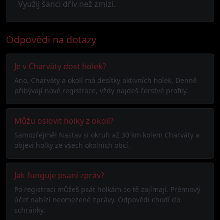
Využij šanci dřív než zmizí.
Odpovědi na dotazy
Je v Charváty dost holek?
Ano, Charváty a okolí má desítky aktivních holek. Denně
přibývají nové registrace, vždy najdeš čerstvé profily.
Můžu oslovit holky z okolí?
Samozřejmě! Nastav si okruh až 30 km kolem Charváty a
objevi holky ze všech okolních obcí.
Jak funguje psaní zpráv?
Po registraci můžeš psát holkám co tě zajímají. Prémiový
účet nabízí neomezené zprávy. Odpovědi chodí do
schránky.