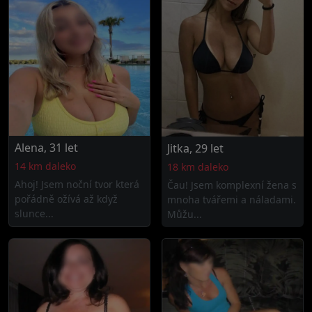
Alena, 31 let
Jitka, 29 let
14 km daleko
18 km daleko
Ahoj! Jsem noční tvor která
Čau! Jsem komplexní žena s
pořádně ožívá až když
mnoha tvářemi a náladami.
slunce...
Můžu...