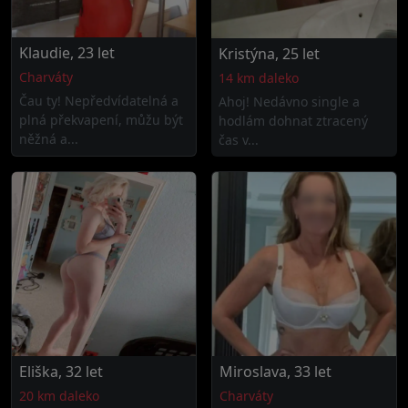
Klaudie, 23 let
Kristýna, 25 let
Charváty
14 km daleko
Čau ty! Nepředvídatelná a
Ahoj! Nedávno single a
plná překvapení, můžu být
hodlám dohnat ztracený
něžná a...
čas v...
Eliška, 32 let
Miroslava, 33 let
20 km daleko
Charváty