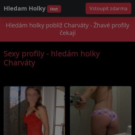
Hledam Holky
Vstoupit zdarma
Hot
Hledám holky poblíž Charváty - Žhavé profily
čekají
Sexy profily - hledám holky
Charváty