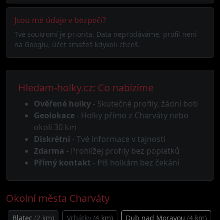
Jsou mé údaje v bezpečí?
Tvé soukromí je priorita. Data neprodáváme, profil není
na Googlu, účet smažeš kdykoli chceš.
Hledam-holky.cz: Co nabízíme
Ověřené holky
- Skutečné profily, žádní boti
Geolokace
- Holky přímo z Charváty nebo
okolí 30 km
Diskrétní
- Tvé informace v tajnosti
Zdarma
- Prohlížej profily bez poplatků
Přímý kontakt
- Piš holkám bez čekání
Okolní města Charváty
Blatec
(2 km)
Vrbátky
(4 km)
Dub nad Moravou
(4 km)