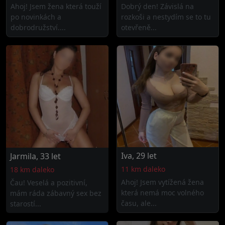
Ahoj! Jsem žena která touží
Dobrý den! Závislá na
po novinkách a
rozkoši a nestydím se to tu
dobrodružství....
otevřeně...
Iva, 29 let
Jarmila, 33 let
11 km daleko
18 km daleko
Ahoj! Jsem vytížená žena
Čau! Veselá a pozitivní,
která nemá moc volného
mám ráda zábavný sex bez
času, ale...
starostí...