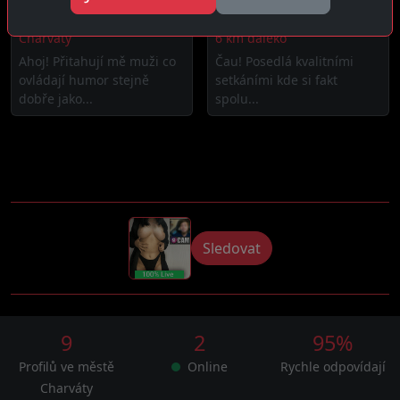
Darina, 26 let
Silvie, 36 let
Charváty
6 km daleko
Ahoj! Přitahují mě muži co
Čau! Posedlá kvalitními
ovládají humor stejně
setkáními kde si fakt
dobře jako...
spolu...
Sledovat
9
2
95%
Profilů ve městě
Online
Rychle odpovídají
Charváty