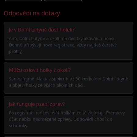
Odpovědi na dotazy
Je v Dolní Lutyně dost holek?
Ano, Dolní Lutyně a okolí má desítky aktivních holek.
Denně přibývají nové registrace, vždy najdeš čerstvé
profily.
Můžu oslovit holky z okolí?
Samozřejmě! Nastav si okruh až 30 km kolem Dolní Lutyně
a objevi holky ze všech okolních obcí.
Jak funguje psaní zpráv?
Po registraci můžeš psát holkám co tě zajímají. Prémiový
účet nabízí neomezené zprávy. Odpovědi chodí do
schránky.