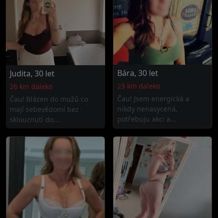
Bára, 30 let
Judita, 30 let
23 km daleko
26 km daleko
Čau! Jsem energická a
Čau! Blázen do mužů co
nikdy nenasycená,
mají sebevědomí bez
potřebuju akci a...
sklouznutí do...