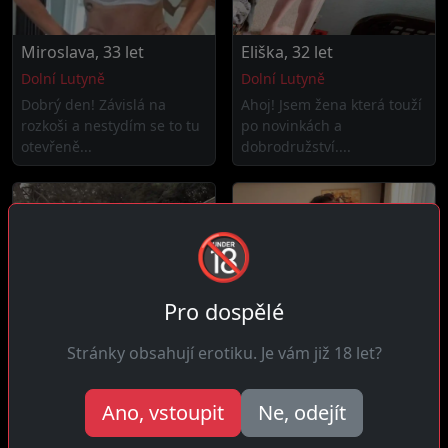
Miroslava, 33 let
Eliška, 32 let
Dolní Lutyně
Dolní Lutyně
Dobrý den! Závislá na
Ahoj! Jsem žena která touží
rozkoši a nestydím se to tu
po novinkách a
otevřeně...
dobrodružství....
🔞
Pro dospělé
Stránky obsahují erotiku. Je vám již 18 let?
Lucie, 32 let
Karolína, 31 let
Ano, vstoupit
Ne, odejít
21 km daleko
7 km daleko