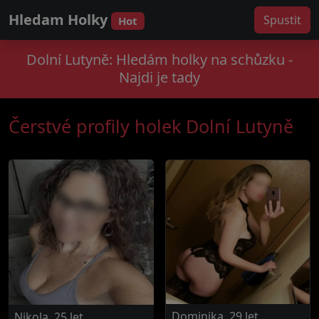
Hledam Holky
Spustit
Hot
Dolní Lutyně: Hledám holky na schůzku -
Najdi je tady
Čerstvé profily holek Dolní Lutyně
Dominika, 29 let
Nikola, 25 let