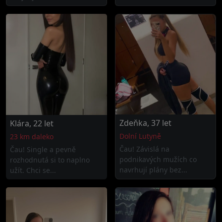
Zdeňka, 37 let
Klára, 22 let
Dolní Lutyně
23 km daleko
Čau! Závislá na
Čau! Single a pevně
podnikavých mužích co
rozhodnutá si to naplno
navrhují plány bez...
užít. Chci se...