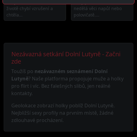
Ahoj! Poslední dobou mi v
Ahoj! Jsem žena která
životě chybí vzrušení a
nedělá věci napůl nebo
chtěla...
polovičatě....
Nezávazná setkání Dolní Lutyně - Začni
zde
Toužíš po
nezávazném seznámení Dolní
Lutyně
? Naše platforma propojuje muže a holky
pro flirt i víc. Bez falešných slibů, jen reálné
kontakty.
Geolokace zobrazí holky poblíž Dolní Lutyně.
Nejbližší sexy profily na prvním místě, žádné
zdlouhavé procházení.