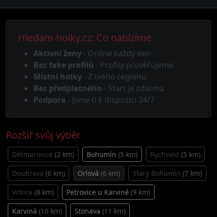
Hledam-holky.cz: Co nabízíme
Aktivní ženy
- Online každý den
Bez fake profilů
- Profily prověřujeme
Místní holky
- Z tvého regionu
Bez předplatného
- Start je zdarma
Podpora
- Jsme ti k dispozici 24/7
Rozšiř svůj výběr
Dětmarovice
(2 km)
Bohumín
(5 km)
Rychvald
(5 km)
Doubrava
(6 km)
Orlová
(6 km)
Starý Bohumín
(7 km)
Vrbice
(8 km)
Petrovice u Karviné
(9 km)
Karviná
(10 km)
Stonava
(11 km)