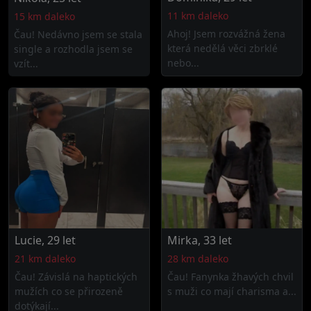
11 km daleko
15 km daleko
Ahoj! Jsem rozvážná žena
Čau! Nedávno jsem se stala
která nedělá věci zbrklé
single a rozhodla jsem se
nebo...
vzít...
Lucie, 29 let
Mirka, 33 let
21 km daleko
28 km daleko
Čau! Závislá na haptických
Čau! Fanynka žhavých chvil
mužích co se přirozeně
s muži co mají charisma a...
dotýkají...