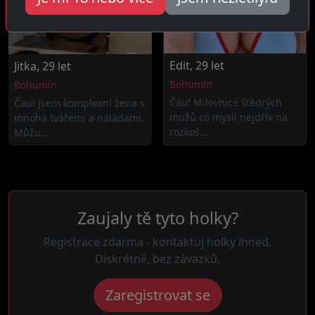
Edit, 29 let
Jitka, 29 let
Bohumín
Bohumín
Čau! Milovnice štědrých
Čau! Jsem komplexní žena s
mužů co myslí nejdřív na
mnoha tvářemi a náladami.
rozkoš...
Můžu...
Zaujaly tě tyto holky?
Registrace zdarma - kontaktuj holky ihned.
Diskrétně, bez závazků.
Zaregistrovat se