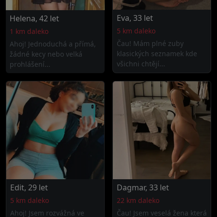
Eva, 33 let
Helena, 42 let
5 km daleko
1 km daleko
Čau! Mám plné zuby
Ahoj! Jednoduchá a přímá,
klasických seznamek kde
žádné kecy nebo velká
všichni chtějí...
prohlášení...
Edit, 29 let
Dagmar, 33 let
5 km daleko
22 km daleko
Ahoj! Jsem rozvážná ve
Čau! Jsem veselá žena která