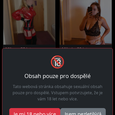
Milena, 38 let
Milada, 39 let
🔞
Bohumín
Bohumín
Čau ty! Unavená narážet na
Ahoj! Jsem diskrétní ale
chlapy co slibují hory doly
velmi intenzivní žena
a...
která...
Obsah pouze pro dospělé
Tato webová stránka obsahuje sexuální obsah
pouze pro dospělé. Vstupem potvrzujete, že je
vám 18 let nebo více.
Je mi 18 nebo více
Jsem nezletilý/á