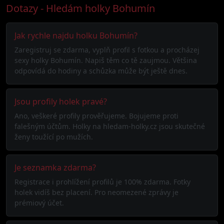
Dotazy - Hledám holky Bohumín
Jak rychle najdu holku Bohumín?
Zaregistruj se zdarma, vyplň profil s fotkou a procházej
sexy holky Bohumín. Napiš těm co tě zaujmou. Většina
odpovídá do hodiny a schůzka může být ještě dnes.
Jsou profily holek pravé?
Ano, veškeré profily prověřujeme. Bojujeme proti
falešným účtům. Holky na hledam-holky.cz jsou skutečné
ženy toužící po mužích.
Je seznamka zdarma?
Registrace i prohlížení profilů je 100% zdarma. Fotky
holek vidíš bez placení. Pro neomezené zprávy je
prémiový účet.