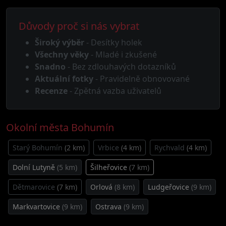
Důvody proč si nás vybrat
Široký výběr
- Desítky holek
Všechny věky
- Mladé i zkušené
Snadno
- Bez zdlouhavých dotazníků
Aktuální fotky
- Pravidelně obnovované
Recenze
- Zpětná vazba uživatelů
Okolní města Bohumín
Starý Bohumín
(2 km)
Vrbice
(4 km)
Rychvald
(4 km)
Dolní Lutyně
(5 km)
Šilheřovice
(7 km)
Dětmarovice
(7 km)
Orlová
(8 km)
Ludgeřovice
(9 km)
Markvartovice
(9 km)
Ostrava
(9 km)