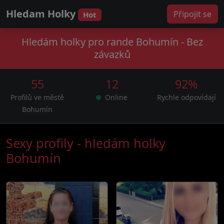
Hledam Holky
Připojit se
Hot
Hledám holky pro rande Bohumín - Bez
závazků
55
12
92%
Profilů ve městě
Online
Rychle odpovídají
Bohumín
Sexy profily - hledám holky
Bohumín