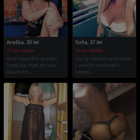
Anežka, 30 let
Soňa, 37 let
27 km daleko
10 km daleko
Ahoj! Naplněná ve svém
Čau ty! Závislá na vzrušení
životě ale chybí mi něco
z prvních momentů s
zásadního,...
novým...