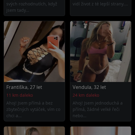
svých rozhodnutích, když
vidí život z té lepší strany....
jsem tady...
Františka, 27 let
Vendula, 32 let
11 km daleko
24 km daleko
Ahoj! Jsem přímá a bez
Ahoj! Jsem jednoduchá a
zbytečných vytáček, vím co
přímá, žádné velké řeči
chci a...
nebo...