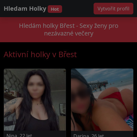
Hledam Holky
Vytvořit profil
Hot
Hledám holky Břest - Sexy ženy pro
nezávazné večery
Aktivní holky v Břest
Nina, 22 let
Darina, 26 let