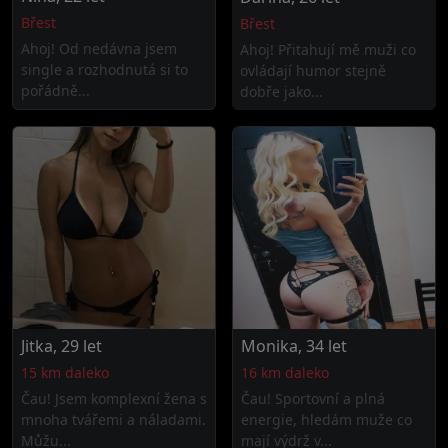
Břest
Břest
Ahoj! Od nedávna jsem
Ahoj! Přitahují mě muži co
single a rozhodnutá si to
ovládají humor stejně
pořádně...
dobře jako...
Jitka, 29 let
Monika, 34 let
15 km daleko
16 km daleko
Čau! Jsem komplexní žena s
Čau! Sportovní a plná
mnoha tvářemi a náladami.
energie, hledám muže co
Můžu...
mají výdrž v...