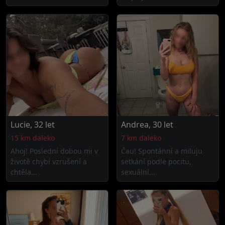
Lucie, 32 let
Andrea, 30 let
15 km daleko
7 km daleko
Ahoj! Poslední dobou mi v
Čau! Spontánní a miluju
životě chybí vzrušení a
setkání podle pocitu,
chtěla...
sexuální...