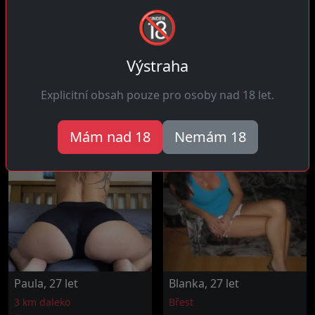
🔞
Diana, 28 let
Patricie, 34 let
8 km daleko
16 km daleko
Výstraha
Ahoj! Jsem rozhodnutá
Čau! Závislá na dlouhých
užívat života bez
dobře provedených
Explicitní obsah pouze pro osoby nad 18 let.
zbytečných otázek a...
předehrách, tam...
Mám nad 18
Nemám 18
Paula, 27 let
Blanka, 27 let
3 km daleko
Břest