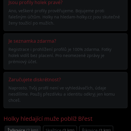
Jsou profily holek pravé?
Ano, veškeré profily prověřujeme. Bojujeme proti
falešným účtům. Holky na hledam-holky.cz jsou skutečné
ženy toužící po mužích.
Je seznamka zdarma?
Registrace i prohlížení profilů je 100% zdarma. Fotky
holek vidíš bez placení. Pro neomezené zprávy je
prémiový účet.
Zaručujete diskrétnost?
Naprosto. Tvůj profil není ve vyhledávačích, údaje
nesdílíme. Použij přezdívku a identitu odkryj jen komu
chceš.
Holky hledající muže poblíž Břest
Žalkovice
(2 km)
Skaštice
(3 km)
Řikovice
(3 km)