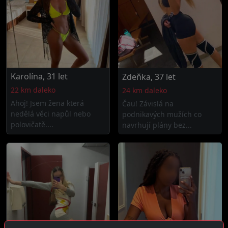
Karolína, 31 let
Zdeňka, 37 let
22 km daleko
24 km daleko
Ahoj! Jsem žena která
Čau! Závislá na
nedělá věci napůl nebo
podnikavých mužích co
polovičatě....
navrhují plány bez...