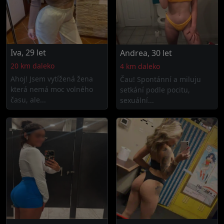
Iva, 29 let
Andrea, 30 let
20 km daleko
4 km daleko
Ahoj! Jsem vytížená žena
Čau! Spontánní a miluju
která nemá moc volného
setkání podle pocitu,
času, ale...
sexuální...