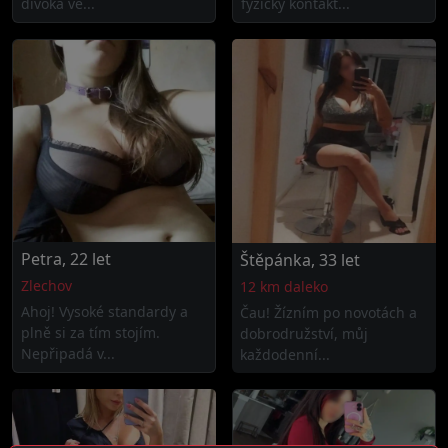
divoká ve...
fyzický kontakt...
Petra, 22 let
Štěpánka, 33 let
Zlechov
12 km daleko
Ahoj! Vysoké standardy a
Čau! Žízním po novotách a
plně si za tím stojím.
dobrodružství, můj
Nepřipadá v...
každodenní...