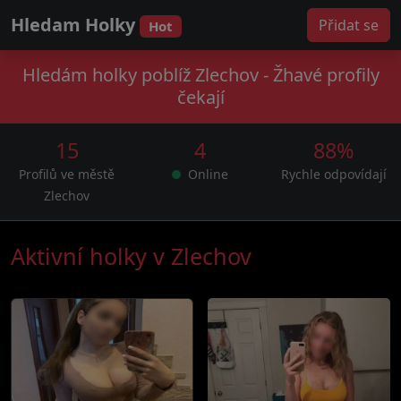
Hledam Holky
Přidat se
Hot
Hledám holky poblíž Zlechov - Žhavé profily
čekají
15
4
88%
Profilů ve městě
Online
Rychle odpovídají
Zlechov
Aktivní holky v Zlechov