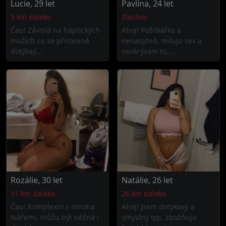
Lucie, 29 let
Pavlína, 24 let
5 km daleko
Zlechov
Čau! Závislá na haptických
Ahoj! Požitkářka a
mužích co se přirozeně
nenasytná, miluju sex a
dotýkají...
neskrývám to....
Rozálie, 30 let
Natálie, 26 let
11 km daleko
26 km daleko
Čau! Komplexní s mnoha
Ahoj! Jsem dotykový a
tvářemi, můžu být něžná i
smyslný typ, zbožňuju