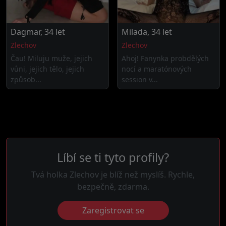
Dagmar, 34 let
Milada, 34 let
Zlechov
Zlechov
Čau! Miluju muže, jejich
Ahoj! Fanynka probdělých
vůni, jejich tělo, jejich
nocí a maratónových
způsob...
session v...
Líbí se ti tyto profily?
Tvá holka Zlechov je blíž než myslíš. Rychle,
bezpečně, zdarma.
Zaregistrovat se