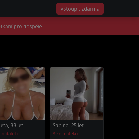
Vstoupit zdarma
tkání pro dospělé
eta, 33 let
Sabina, 25 let
km daleko
3 km daleko