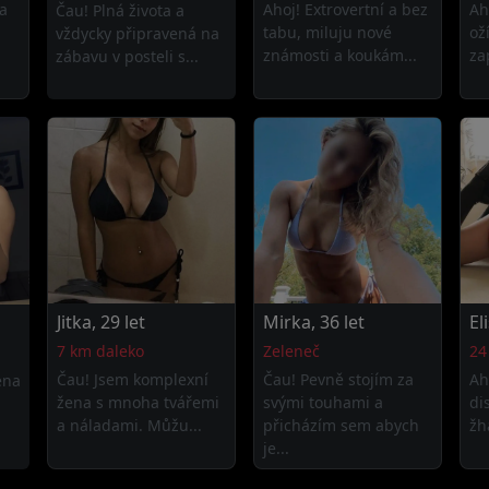
a
Ahoj! Extrovertní a bez
Ah
Čau! Plná života a
tabu, miluju nové
ož
vždycky připravená na
známosti a koukám...
za
zábavu v posteli s...
Jitka, 29 let
Mirka, 36 let
El
7 km daleko
Zeleneč
24
Čau! Jsem komplexní
Čau! Pevně stojím za
Ah
ena
žena s mnoha tvářemi
svými touhami a
di
a náladami. Můžu...
přicházím sem abych
žh
je...