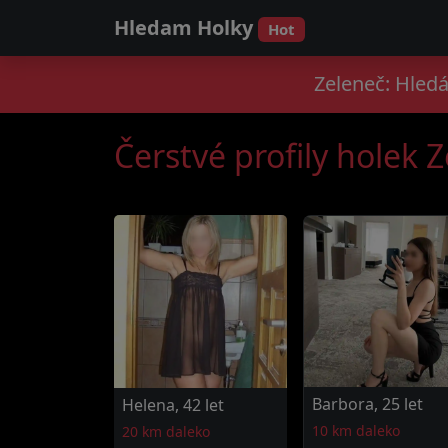
Hledam Holky
Hot
Zeleneč: Hledá
Čerstvé profily holek 
Barbora, 25 let
Helena, 42 let
10 km daleko
20 km daleko