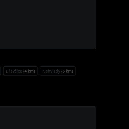
Dřevčice
(4 km)
Nehvizdy
(5 km)