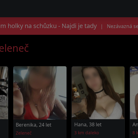
m holky na schůzku - Najdi je tady
|
Nezávazná se
Zeleneč
Hana, 38 let
An
Berenika, 24 let
3 km daleko
8 
Zeleneč