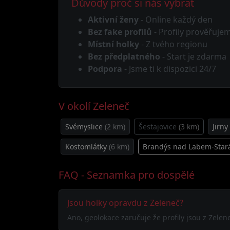
Důvody proč si nás vybrat
Aktivní ženy
- Online každý den
Bez fake profilů
- Profily prověřuje
Místní holky
- Z tvého regionu
Bez předplatného
- Start je zdarma
Podpora
- Jsme ti k dispozici 24/7
V okolí Zeleneč
Svémyslice
(2 km)
Šestajovice
(3 km)
Jirny
Kostomlátky
(6 km)
Brandýs nad Labem-Star
FAQ - Seznamka pro dospělé
Jsou holky opravdu z Zeleneč?
Ano, geolokace zaručuje že profily jsou z Zele