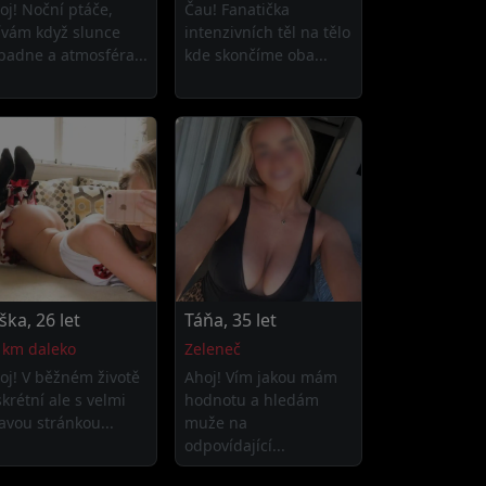
oj! Noční ptáče,
Čau! Fanatička
ívám když slunce
intenzivních těl na tělo
padne a atmosféra...
kde skončíme oba...
iška, 26 let
Táňa, 35 let
 km daleko
Zeleneč
oj! V běžném životě
Ahoj! Vím jakou mám
skrétní ale s velmi
hodnotu a hledám
avou stránkou...
muže na
odpovídající...