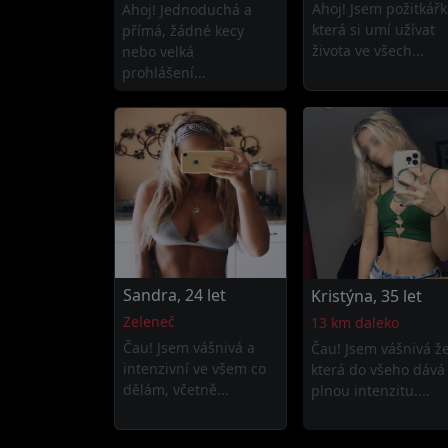
Ahoj! Jsem požitkářk
Ahoj! Jednoduchá a
která si umí užívat
přímá, žádné kecy
života ve všech...
nebo velká
prohlášení...
Sandra, 24 let
Kristýna, 35 let
Zeleneč
13 km daleko
Čau! Jsem vášnivá a
Čau! Jsem vášnivá ž
intenzivní ve všem co
která do všeho dává
dělám, včetně...
plnou intenzitu....