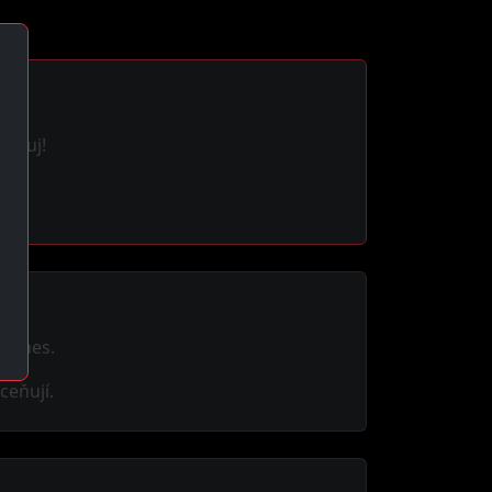
struj!
ě dnes.
ceňují.