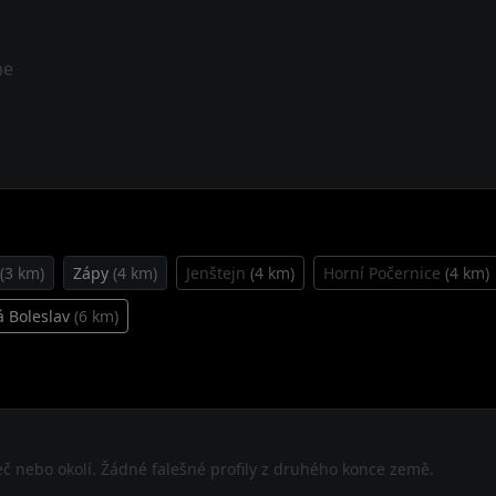
me
(3 km)
Zápy
(4 km)
Jenštejn
(4 km)
Horní Počernice
(4 km)
á Boleslav
(6 km)
neč nebo okolí. Žádné falešné profily z druhého konce země.