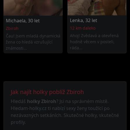
Lenka, 32 let
Michaela, 30 let
12 km daleko
Zbiroh
Ahoj! Zvědavá a otevřená
Čau! Jsem mladá dynamická
hodně věcem v posteli,
žena co hledá vzrušující
ráda...
známosti...
Jak najít holky poblíž Zbiroh
Hledáš
holky Zbiroh
? Jsi na správném místě.
Hledam-holky.cz ti nabízí sexy ženy toužící po
nezávazných setkáních. Skutečné holky, skutečné
profily.