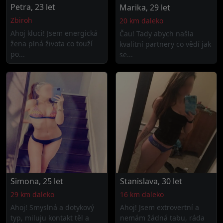
Petra, 23 let
Marika, 29 let
Zbiroh
20 km daleko
Ahoj kluci! Jsem energická
Čau! Tady abych našla
žena plná života co touží
kvalitní partnery co vědí jak
po...
se...
Simona, 25 let
Stanislava, 30 let
29 km daleko
16 km daleko
Ahoj! Smyslná a dotykový
Ahoj! Jsem extrovertní a
typ, miluju kontakt těl a
nemám žádná tabu, ráda