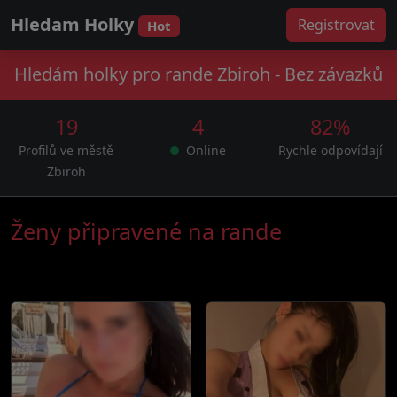
Hledam Holky
Registrovat
Hot
Hledám holky pro rande Zbiroh - Bez závazků
19
4
82%
Profilů ve městě
Online
Rychle odpovídají
Zbiroh
Ženy připravené na rande