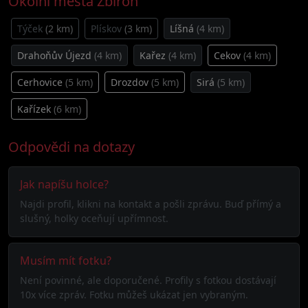
Okolní města Zbiroh
Týček
(2 km)
Plískov
(3 km)
Líšná
(4 km)
Drahoňův Újezd
(4 km)
Kařez
(4 km)
Cekov
(4 km)
Cerhovice
(5 km)
Drozdov
(5 km)
Sirá
(5 km)
Kařízek
(6 km)
Odpovědi na dotazy
Jak napíšu holce?
Najdi profil, klikni na kontakt a pošli zprávu. Buď přímý a
slušný, holky oceňují upřímnost.
Musím mít fotku?
Není povinné, ale doporučené. Profily s fotkou dostávají
10x více zpráv. Fotku můžeš ukázat jen vybraným.