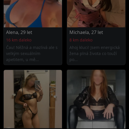
Alena, 29 let
Michaela, 27 let
16 km daleko
8 km daleko
Čau! Něžná a mazlivá ale s
Ahoj kluci! Jsem energická
velkým sexuálním
žena plná života co touží
apetitem, u mě...
po...