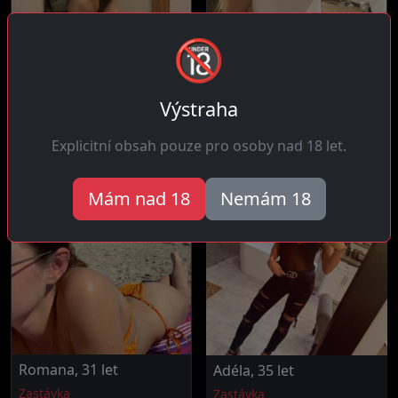
🔞
Petra, 23 let
Jolana, 26 let
4 km daleko
22 km daleko
Výstraha
Ahoj kluci! Jsem energická
Ahoj! Jsem trpělivá žena
žena plná života co touží
která umí počkat na ten
po...
správný...
Explicitní obsah pouze pro osoby nad 18 let.
Mám nad 18
Nemám 18
Romana, 31 let
Adéla, 35 let
Zastávka
Zastávka