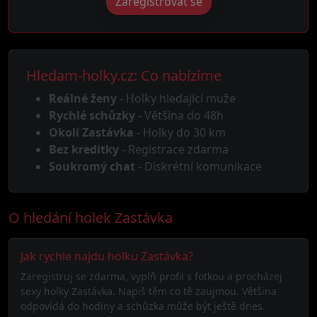
Zaregistrovat se
Hledam-holky.cz: Co nabízíme
Reálné ženy
- Holky hledající muže
Rychlé schůzky
- Většina do 48h
Okolí Zastávka
- Holky do 30 km
Bez kreditky
- Registrace zdarma
Soukromý chat
- Diskrétní komunikace
O hledání holek Zastávka
Jak rychle najdu holku Zastávka?
Zaregistruj se zdarma, vyplň profil s fotkou a procházej
sexy holky Zastávka. Napiš těm co tě zaujmou. Většina
odpovídá do hodiny a schůzka může být ještě dnes.