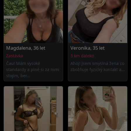
Magdalena, 36 let
Veronika, 35 let
Zastávka
3 km daleko
Čau! Mám vysoké
Ahoj! Jsem smyslná žena co
standardy a plně si za nimi
zbožňuje fyzický kontakt a...
stojím, ber...