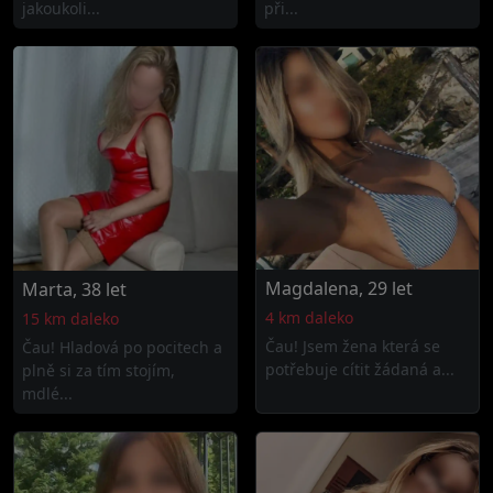
jakoukoli...
při...
Magdalena, 29 let
Marta, 38 let
4 km daleko
15 km daleko
Čau! Jsem žena která se
Čau! Hladová po pocitech a
potřebuje cítit žádaná a...
plně si za tím stojím,
mdlé...