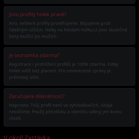
Jsou profily holek pravé?
Ano, veškeré profily prověřujeme. Bojujeme proti
falešným účtům. Holky na hledam-holky.cz jsou skutečné
ženy toužící po mužích.
Je seznamka zdarma?
Registrace i prohlížení profilů je 100% zdarma. Fotky
holek vidíš bez placení. Pro neomezené zprávy je
prémiový účet.
Zaručujete diskrétnost?
Naprosto. Tvůj profil není ve vyhledávačích, údaje
nesdílíme. Použij přezdívku a identitu odkryj jen komu
chceš.
V okolí Zastávka