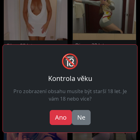
Diana, 28 let
Olga, 33 let
28 km daleko
🔞
27 km daleko
Ahoj! Jsem rozhodnutá
Čau! Vášnivá pro intenzivní
užívat života bez
setkání kde cítíš že touha
zbytečných otázek a...
je...
Kontrola věku
Pro zobrazení obsahu musíte být starší 18 let. Je
vám 18 nebo více?
Ano
Ne