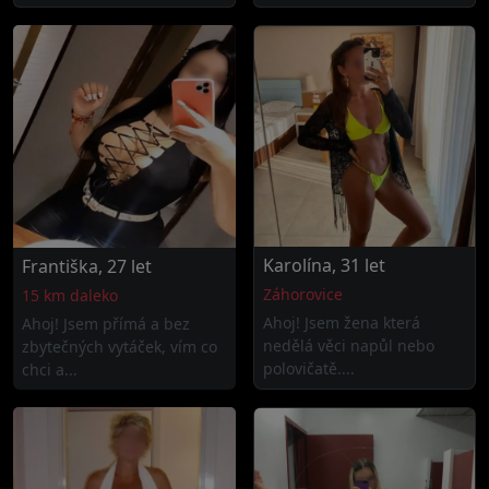
Karolína, 31 let
Františka, 27 let
Záhorovice
15 km daleko
Ahoj! Jsem žena která
Ahoj! Jsem přímá a bez
nedělá věci napůl nebo
zbytečných vytáček, vím co
polovičatě....
chci a...