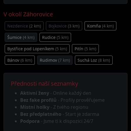
V okolí Záhorovice
Nezdenice
(2 km)
Bojkovice
(3 km)
Komňa
(4 km)
Šumice
(4 km)
Rudice
(5 km)
Bystřice pod Lopeníkem
(5 km)
Pitín
(5 km)
Bánov
(6 km)
Rudimov
(7 km)
Suchá Loz
(8 km)
Přednosti naší seznamky
Aktivní ženy
- Online každý den
Bez fake profilů
- Profily prověřujeme
Místní holky
- Z tvého regionu
Bez předplatného
- Start je zdarma
Podpora
- Jsme ti k dispozici 24/7