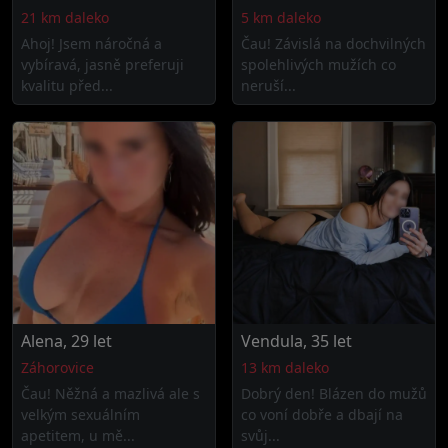
21 km daleko
5 km daleko
Ahoj! Jsem náročná a
Čau! Závislá na dochvilných
vybíravá, jasně preferuji
spolehlivých mužích co
kvalitu před...
neruší...
Alena, 29 let
Vendula, 35 let
Záhorovice
13 km daleko
Čau! Něžná a mazlivá ale s
Dobrý den! Blázen do mužů
velkým sexuálním
co voní dobře a dbají na
apetitem, u mě...
svůj...