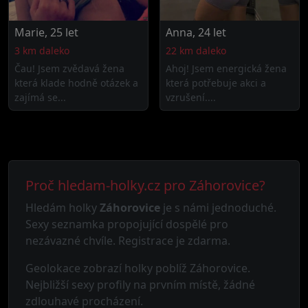
Marie, 25 let
Anna, 24 let
3 km daleko
22 km daleko
Čau! Jsem zvědavá žena
Ahoj! Jsem energická žena
která klade hodně otázek a
která potřebuje akci a
zajímá se...
vzrušení....
Proč hledam-holky.cz pro Záhorovice?
Hledám holky
Záhorovice
je s námi jednoduché.
Sexy seznamka propojující dospělé pro
nezávazné chvíle. Registrace je zdarma.
Geolokace zobrazí holky poblíž Záhorovice.
Nejbližší sexy profily na prvním místě, žádné
zdlouhavé procházení.