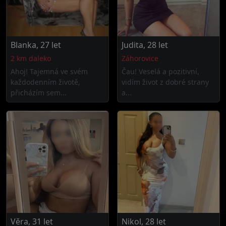
Blanka, 27 let
Judita, 28 let
2 km daleko
Záhorovice
Ahoj! Tajemná ve svém
Čau! Veselá a pozitivní,
každodenním životě,
vidím život z dobré strany
přicházím sem...
a...
Věra, 31 let
Nikol, 28 let