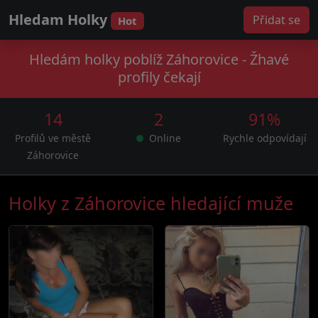
Hledam Holky
Přidat se
Hot
Hledám holky poblíž Záhorovice - Žhavé
profily čekají
14
2
91%
Profilů ve městě
Online
Rychle odpovídají
Záhorovice
Holky z Záhorovice hledající muže