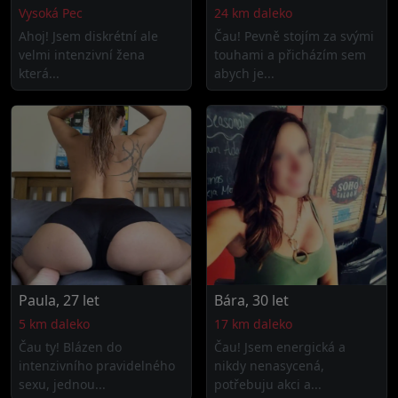
Vysoká Pec
24 km daleko
Ahoj! Jsem diskrétní ale
Čau! Pevně stojím za svými
velmi intenzivní žena
touhami a přicházím sem
která...
abych je...
Paula, 27 let
Bára, 30 let
5 km daleko
17 km daleko
Čau ty! Blázen do
Čau! Jsem energická a
intenzivního pravidelného
nikdy nenasycená,
sexu, jednou...
potřebuju akci a...