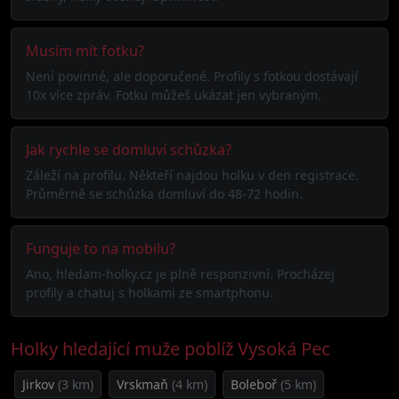
Musím mít fotku?
Není povinné, ale doporučené. Profily s fotkou dostávají
10x více zpráv. Fotku můžeš ukázat jen vybraným.
Jak rychle se domluví schůzka?
Záleží na profilu. Někteří najdou holku v den registrace.
Průměrně se schůzka domluví do 48-72 hodin.
Funguje to na mobilu?
Ano, hledam-holky.cz je plně responzivní. Procházej
profily a chatuj s holkami ze smartphonu.
Holky hledající muže poblíž Vysoká Pec
Jirkov
(3 km)
Vrskmaň
(4 km)
Boleboř
(5 km)