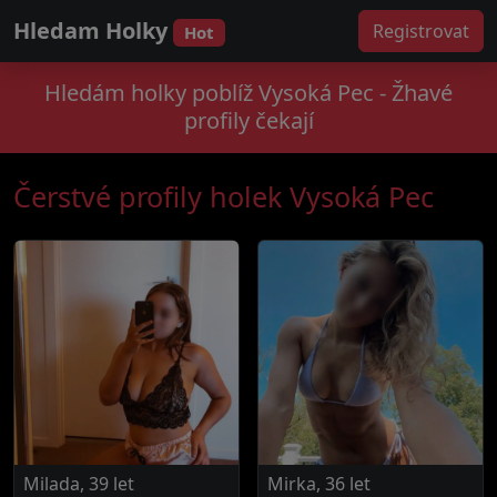
Hledam Holky
Registrovat
Hot
Hledám holky poblíž Vysoká Pec - Žhavé
profily čekají
Čerstvé profily holek Vysoká Pec
Milada, 39 let
Mirka, 36 let