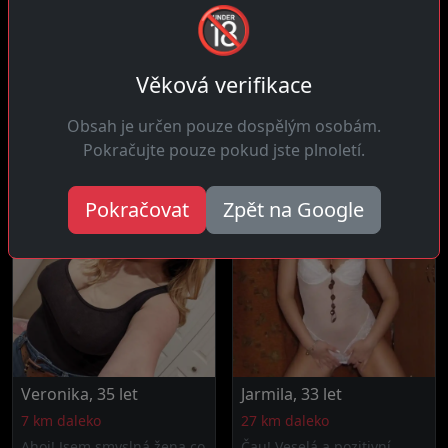
🔞
Táňa, 35 let
Jana, 25 let
14 km daleko
16 km daleko
Věková verifikace
Ahoj! Vím jakou mám
Ahoj! Jsem zvídavá žena
hodnotu a hledám muže na
která miluje objevování
Obsah je určen pouze dospělým osobám.
odpovídající...
nových...
Pokračujte pouze pokud jste plnoletí.
Pokračovat
Zpět na Google
Veronika, 35 let
Jarmila, 33 let
7 km daleko
27 km daleko
Ahoj! Jsem smyslná žena co
Čau! Veselá a pozitivní,