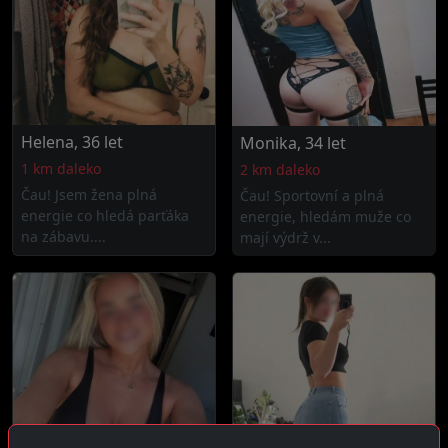
Helena, 36 let
Monika, 34 let
1 km daleko
2 km daleko
Čau! Jsem žena plná
Čau! Sportovní a plná
energie co hledá parťáka
energie, hledám muže co
na zábavu....
mají výdrž v...