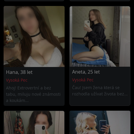
Aneta, 25 let
Hana, 38 let
Vysoká Pec
Vysoká Pec
Čau! Jsem žena která se
Ahoj! Extrovertní a bez
rozhodla užívat života bez...
tabu, miluju nové známosti
a koukám...