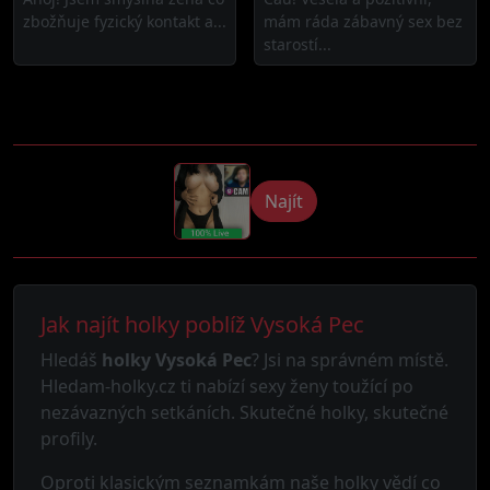
zbožňuje fyzický kontakt a...
mám ráda zábavný sex bez
starostí...
Najít
Jak najít holky poblíž Vysoká Pec
Hledáš
holky Vysoká Pec
? Jsi na správném místě.
Hledam-holky.cz ti nabízí sexy ženy toužící po
nezávazných setkáních. Skutečné holky, skutečné
profily.
Oproti klasickým seznamkám naše holky vědí co