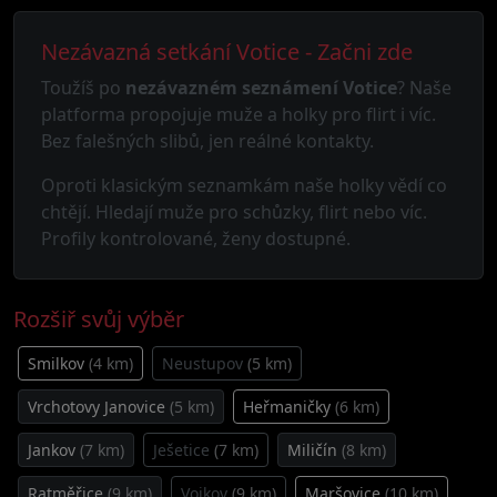
Nezávazná setkání Votice - Začni zde
Toužíš po
nezávazném seznámení Votice
? Naše
platforma propojuje muže a holky pro flirt i víc.
Bez falešných slibů, jen reálné kontakty.
Oproti klasickým seznamkám naše holky vědí co
chtějí. Hledají muže pro schůzky, flirt nebo víc.
Profily kontrolované, ženy dostupné.
Rozšiř svůj výběr
Smilkov
(4 km)
Neustupov
(5 km)
Vrchotovy Janovice
(5 km)
Heřmaničky
(6 km)
Jankov
(7 km)
Ješetice
(7 km)
Miličín
(8 km)
Ratměřice
(9 km)
Vojkov
(9 km)
Maršovice
(10 km)