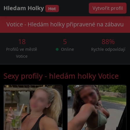
Hledam Holky
Vytvořit profil
Hot
Votice - Hledám holky připravené na zábavu
18
5
88%
Profilů ve městě
Online
Rychle odpovídají
Votice
Sexy profily - hledám holky Votice