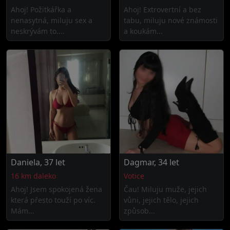
Ahoj! Požitkářka a
Ahoj! Extrovertní a bez
nenasytná, miluju sex a
tabu, miluju nové známosti
neskrývám to....
a koukám...
Daniela, 37 let
Dagmar, 34 let
16 km daleko
Votice
Ahoj! Jsem spokojená žena
Čau! Miluju muže, jejich
která přesto touží po víc.
vůni, jejich tělo, jejich
Mám...
způsob...