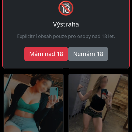
🔞
Výstraha
Renata, 38 let
Linda, 28 let
Explicitní obsah pouze pro osoby nad 18 let.
18 km daleko
7 km daleko
Ahoj! Jsem moderní žena
Čau! Miluju se smát a
Mám nad 18
Nemám 18
která drží krok s dobou.
nebrát se vážně, i během
Nemám...
sexu je...