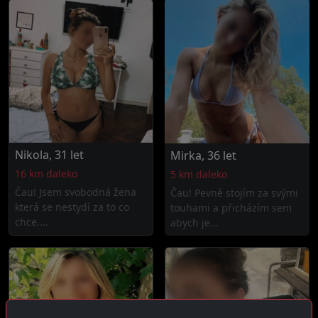
Nikola, 31 let
Mirka, 36 let
16 km daleko
5 km daleko
Čau! Jsem svobodná žena
Čau! Pevně stojím za svými
která se nestydí za to co
touhami a přicházím sem
chce....
abych je...