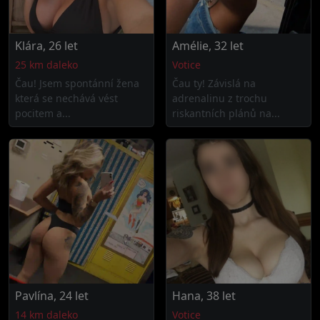
Klára, 26 let
Amélie, 32 let
25 km daleko
Votice
Čau! Jsem spontánní žena
Čau ty! Závislá na
která se nechává vést
adrenalinu z trochu
pocitem a...
riskantních plánů na...
Pavlína, 24 let
Hana, 38 let
14 km daleko
Votice