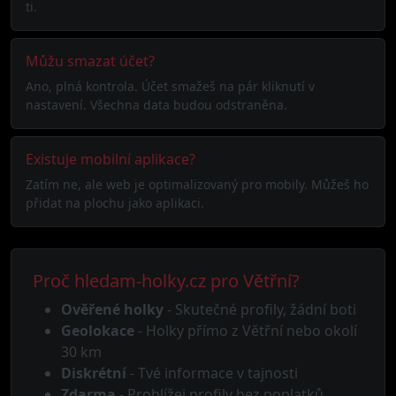
ti.
Můžu smazat účet?
Ano, plná kontrola. Účet smažeš na pár kliknutí v
nastavení. Všechna data budou odstraněna.
Existuje mobilní aplikace?
Zatím ne, ale web je optimalizovaný pro mobily. Můžeš ho
přidat na plochu jako aplikaci.
Proč hledam-holky.cz pro Větřní?
Ověřené holky
- Skutečné profily, žádní boti
Geolokace
- Holky přímo z Větřní nebo okolí
30 km
Diskrétní
- Tvé informace v tajnosti
Zdarma
- Prohlížej profily bez poplatků