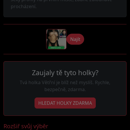
procházení.
Najít
Zaujaly tě tyto holky?
Tvá holka Větřní je blíž než myslíš. Rychle,
bezpečně, zdarma.
HLEDAT HOLKY ZDARMA
Rozšiř svůj výběr