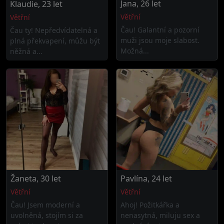
Jana, 26 let
Klaudie, 23 let
Větřní
Větřní
Čau! Galantní a pozorní
Čau ty! Nepředvídatelná a
muži jsou moje slabost.
plná překvapení, můžu být
Možná...
něžná a...
Žaneta, 30 let
Pavlína, 24 let
Větřní
Větřní
Čau! Jsem moderní a
Ahoj! Požitkářka a
uvolněná, stojím si za
nenasytná, miluju sex a