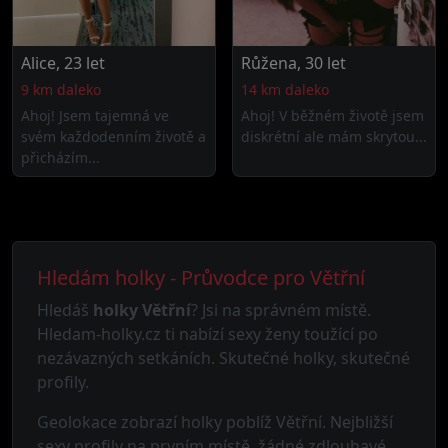
Alice, 23 let
Růžena, 30 let
9 km daleko
14 km daleko
Ahoj! Jsem tajemná ve
Ahoj! V běžném životě jsem
svém každodenním životě a
diskrétní ale mám skrytou...
přicházím...
Hledám holky - Průvodce pro Větřní
Hledáš
holky Větřní
? Jsi na správném místě.
Hledam-holky.cz ti nabízí sexy ženy toužící po
nezávazných setkáních. Skutečné holky, skutečné
profily.
Geolokace zobrazí holky poblíž Větřní. Nejbližší
sexy profily na prvním místě, žádné zdlouhavé