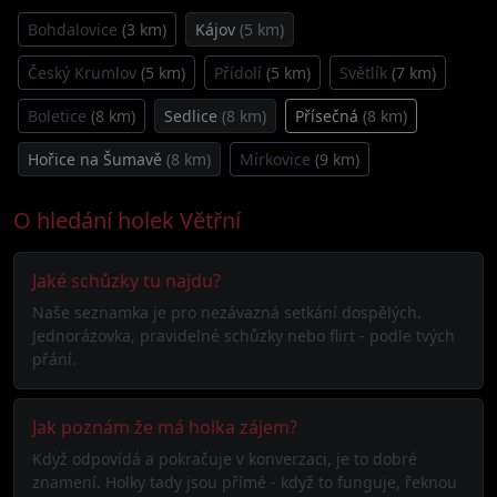
Bohdalovice
(3 km)
Kájov
(5 km)
Český Krumlov
(5 km)
Přídolí
(5 km)
Světlík
(7 km)
Boletice
(8 km)
Sedlice
(8 km)
Přísečná
(8 km)
Hořice na Šumavě
(8 km)
Mírkovice
(9 km)
O hledání holek Větřní
Jaké schůzky tu najdu?
Naše seznamka je pro nezávazná setkání dospělých.
Jednorázovka, pravidelné schůzky nebo flirt - podle tvých
přání.
Jak poznám že má holka zájem?
Když odpovídá a pokračuje v konverzaci, je to dobré
znamení. Holky tady jsou přímé - když to funguje, řeknou