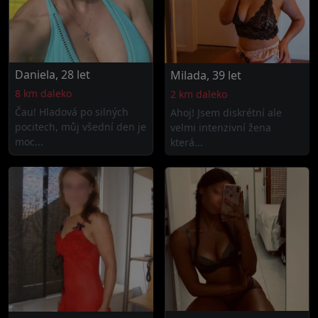
Daniela, 28 let
Milada, 39 let
8 km daleko
2 km daleko
Čau! Hladová po silných
Ahoj! Jsem diskrétní ale
pocitech, můj všední den je
velmi intenzivní žena
moc...
která...