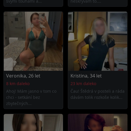
svými touhami a...
neskrývám to....
Veronika, 26 let
Kristina, 34 let
8 km daleko
23 km daleko
Ahoj! Mám jasno v tom co
Čau! Štědrá v posteli a ráda
chci - setkání bez
dávám tolik rozkoše kolik...
zbytečných...