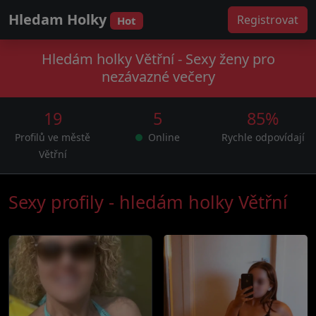
Hledam Holky
Registrovat
Hot
Hledám holky Větřní - Sexy ženy pro
nezávazné večery
19
5
85%
Profilů ve městě
Online
Rychle odpovídají
Větřní
Sexy profily - hledám holky Větřní