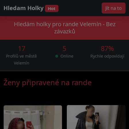
Hledam Holky
Jít na to
Hot
Hledám holky pro rande Velemín - Bez
závazků
17
5
87%
Profilů ve městě
Online
Rychle odpovídají
Velemín
Ženy připravené na rande