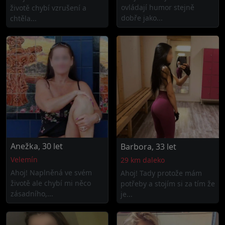
ovládají humor stejně
životě chybí vzrušení a
dobře jako...
chtěla...
Anežka, 30 let
Barbora, 33 let
Velemín
29 km daleko
Ahoj! Naplněná ve svém
Ahoj! Tady protože mám
životě ale chybí mi něco
potřeby a stojím si za tím že
zásadního,...
je...