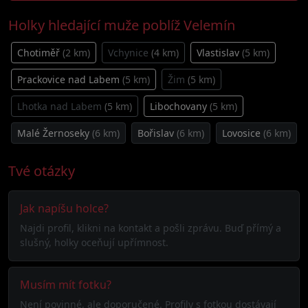
Holky hledající muže poblíž Velemín
Chotiměř
(2 km)
Vchynice
(4 km)
Vlastislav
(5 km)
Prackovice nad Labem
(5 km)
Žim
(5 km)
Lhotka nad Labem
(5 km)
Libochovany
(5 km)
Malé Žernoseky
(6 km)
Bořislav
(6 km)
Lovosice
(6 km)
Tvé otázky
Jak napíšu holce?
Najdi profil, klikni na kontakt a pošli zprávu. Buď přímý a
slušný, holky oceňují upřímnost.
Musím mít fotku?
Není povinné, ale doporučené. Profily s fotkou dostávají