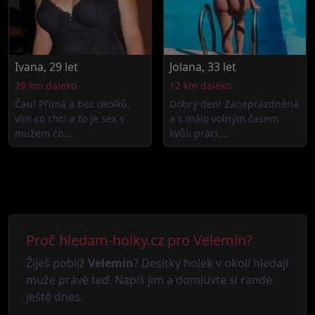
Ivana, 29 let
Jolana, 33 let
29 km daleko
12 km daleko
Čau! Přímá a bez okolků,
Dobrý den! Zaneprázdněná
vím co chci a to je sex s
a s málo volným časem
mužem co...
kvůli práci,...
Proč hledam-holky.cz pro Velemín?
Žiješ poblíž
Velemín
? Desítky holek v okolí hledají
muže právě teď. Napiš jim a domluvte si rande
ještě dnes.