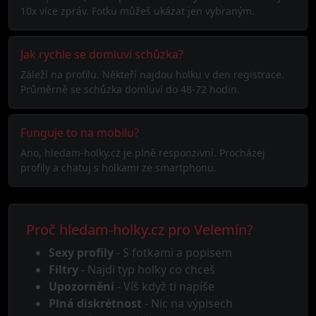
10x více zpráv. Fotku můžeš ukázat jen vybraným.
Jak rychle se domluví schůzka?
Záleží na profilu. Někteří najdou holku v den registrace.
Průměrně se schůzka domluví do 48-72 hodin.
Funguje to na mobilu?
Ano, hledam-holky.cz je plně responzivní. Procházej
profily a chatuj s holkami ze smartphonu.
Proč hledam-holky.cz pro Velemín?
Sexy profily
- S fotkami a popisem
Filtry
- Najdi typ holky co chceš
Upozornění
- Víš když ti napíše
Plná diskrétnost
- Nic na výpisech