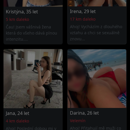
Irena, 29 let
Kristýna, 35 let
17 km daleko
5 km daleko
Ahoj! Vycházím z dlouhého
Čau! Jsem vášnivá žena
vztahu a chci se sexuálně
která do všeho dává plnou
znovu...
intenzitu....
Darina, 26 let
Jana, 24 let
Velemín
4 km daleko
Ahoj! Přitahují mě muži co
Ahoj! Poslední dobou mi v