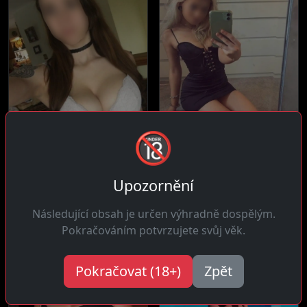
Hana, 38 let
Judita, 28 let
🔞
17 km daleko
23 km daleko
Ahoj! Extrovertní a bez
Čau! Veselá a pozitivní,
Upozornění
tabu, miluju nové známosti
vidím život z dobré strany
a koukám...
a...
Následující obsah je určen výhradně dospělým.
Pokračováním potvrzujete svůj věk.
Pokračovat (18+)
Zpět