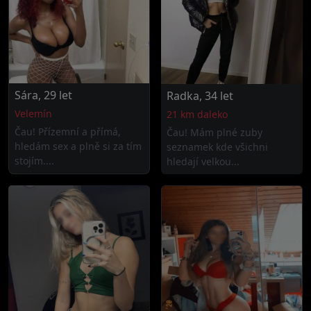
Sára, 29 let
Radka, 34 let
Velemín
21 km daleko
Čau! Přízemní a přímá,
Čau! Mám plné zuby
hledám sex a plně si za tím
seznamek kde všichni
stojím....
hledají velkou...