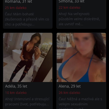
Simona, 33 let
Romana, 31 let
22 km daleko
25 km daleko
Ahoj! Na veřejnosti
Čau! Mám bohaté
působím velmi diskrétně,
zkušenosti a přesně vím co
ale uvnitř mě...
chci a potřebuju...
Adéla, 35 let
Alena, 29 let
10 km daleko
26 km daleko
Ahoj! Intenzivní a stresující
Čau! Něžná a mazlivá ale s
pracovní život, potřebuju...
velkým sexuálním