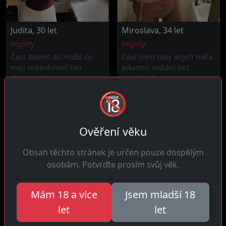
Judita, 30 let
Miroslava, 34 let
Vejprty
Vejprty
Čau! Blázen do mužů co
Čau! Jsem tady abych měla
mají sebevědomí bez
pikantní setkání bez
sklouznutí do...
zbytečného...
🔞
Ověření věku
Obsah těchto stránek je určen pouze dospělým
osobám. Potvrďte prosím svůj věk.
Mám 18 a více
Jsem mladší 18
Zdeňka, 37 let
Radka, 29 let
let
let
26 km daleko
Vejprty