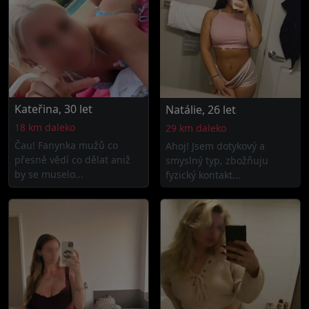
Kateřina, 30 let
Natálie, 26 let
18 km daleko
29 km daleko
Čau! Fanynka mužů co
Ahoj! Jsem dotykový a
přesně vědí co dělat aniž
smyslný typ, zbožňuju
by se muselo...
fyzický kontakt...