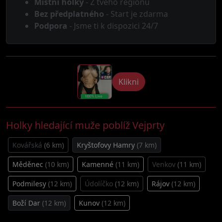
Místní holky
- Z tvého regionu
Bez předplatného
- Start je zdarma
Podpora
- Jsme ti k dispozici 24/7
Klikni
Holky hledající muže poblíž Vejprty
Kovářská
(6 km)
Kryštofovy Hamry
(7 km)
Měděnec
(10 km)
Kamenné
(11 km)
Venkov
(11 km)
Podmilesy
(12 km)
Údolíčko
(12 km)
Rájov
(12 km)
Boží Dar
(12 km)
Kunov
(12 km)