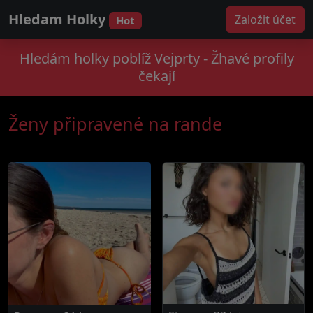
Hledam Holky
Založit účet
Hot
Hledám holky poblíž Vejprty - Žhavé profily
čekají
Ženy připravené na rande