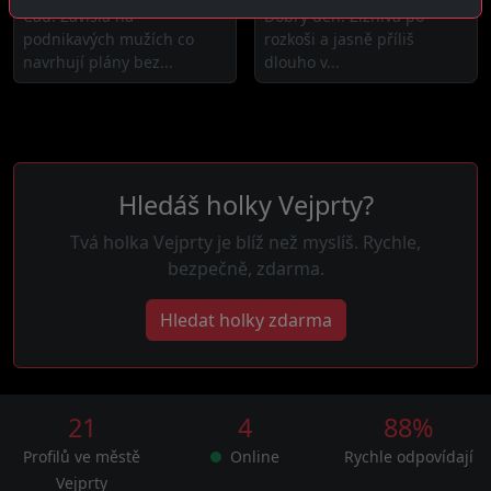
Čau! Závislá na
Dobrý den! Žíznivá po
podnikavých mužích co
rozkoši a jasně příliš
navrhují plány bez...
dlouho v...
Hledáš holky Vejprty?
Tvá holka Vejprty je blíž než myslíš. Rychle,
bezpečně, zdarma.
Hledat holky zdarma
21
4
88%
Profilů ve městě
Online
Rychle odpovídají
Vejprty