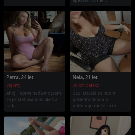
apetitem, u mě...
Petra, 24 let
Nela, 21 let
Vejprty
29 km daleko
Ahoj! Teprve nedávno jsem
Čau! Docela se nudím
se přistěhovala do okolí a
poslední dobou a
ráda...
potřebuju muže co to...