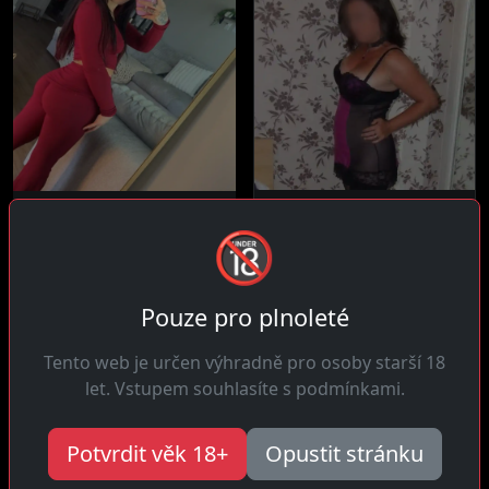
Květa, 38 let
Sára, 27 let
🔞
Vejprnice
10 km daleko
Dobrý den! Trpělivá a ráda
Ahoj! Vášnivá pro muže co
si v posteli dávám čas,...
dbají na své zdraví a
Pouze pro plnoleté
vždycky se...
Tento web je určen výhradně pro osoby starší 18
let. Vstupem souhlasíte s podmínkami.
Potvrdit věk 18+
Opustit stránku