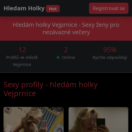
Hledam Holky
Registrovat se
Hot
Hledám holky Vejprnice - Sexy ženy pro
nezávazné večery
12
2
95%
Profilů ve městě
Online
Rychle odpovídají
Vejprnice
Sexy profily - hledám holky
Vejprnice