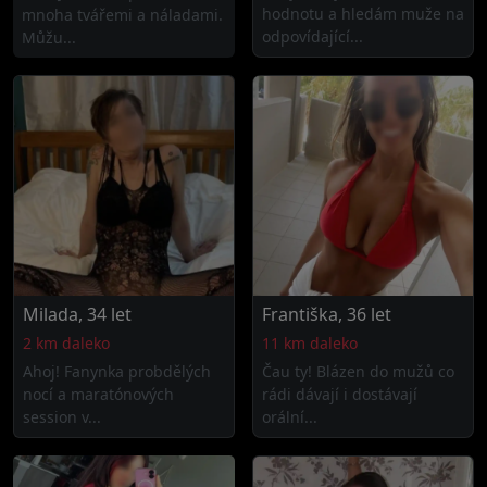
hodnotu a hledám muže na
mnoha tvářemi a náladami.
odpovídající...
Můžu...
Milada, 34 let
Františka, 36 let
2 km daleko
11 km daleko
Ahoj! Fanynka probdělých
Čau ty! Blázen do mužů co
nocí a maratónových
rádi dávají i dostávají
session v...
orální...