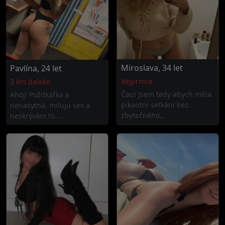
Miroslava, 34 let
Pavlína, 24 let
Vejprnice
3 km daleko
Čau! Jsem tady abych měla
Ahoj! Požitkářka a
pikantní setkání bez
nenasytná, miluju sex a
zbytečného...
neskrývám to....