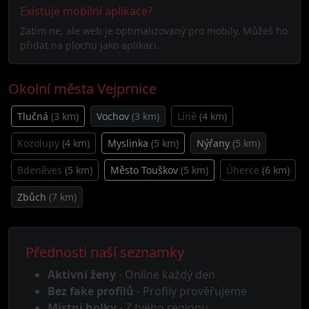
Existuje mobilní aplikace?
Zatím ne, ale web je optimalizovaný pro mobily. Můžeš ho
přidat na plochu jako aplikaci.
Okolní města Vejprnice
Tlučná
(3 km)
Vochov
(3 km)
Líně
(4 km)
Kozolupy
(4 km)
Myslinka
(5 km)
Nýřany
(5 km)
Bdeněves
(5 km)
Město Touškov
(5 km)
Úherce
(6 km)
Zbůch
(7 km)
Přednosti naší seznamky
Aktivní ženy
- Online každý den
Bez fake profilů
- Profily prověřujeme
Místní holky
- Z tvého regionu