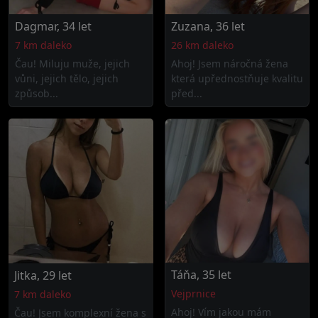
Dagmar, 34 let
Zuzana, 36 let
7 km daleko
26 km daleko
Čau! Miluju muže, jejich
Ahoj! Jsem náročná žena
vůni, jejich tělo, jejich
která upřednostňuje kvalitu
způsob...
před...
Táňa, 35 let
Jitka, 29 let
Vejprnice
7 km daleko
Ahoj! Vím jakou mám
Čau! Jsem komplexní žena s