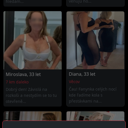
věnuju ho...
hledám...
Diana, 33 let
Miroslava, 33 let
Věcov
7 km daleko
Čau! Fanynka celých nocí
Dobrý den! Závislá na
kde řadíme kola s
rozkoši a nestydím se to tu
přestávkami na...
otevřeně...