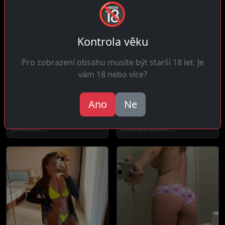
🔞
Kontrola věku
Pro zobrazení obsahu musíte být starší 18 let. Je
vám 18 nebo více?
Marta, 29 let
Eliška, 32 let
Věcov
Věcov
Ano
Ne
Ahoj! Jsem žena která
Ahoj! Jsem žena která touží
miluje novinky a nesnáší
po novinkách a
jakoukoli...
dobrodružství....