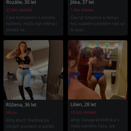
Rozálie, 30 let
Jitka, 37 let
23 km daleko
1 km daleko
Čau! Komplexní s mnoha
Čau ty! Smyslná a miluju
tvářemi, můžu být něžná i
hru svádění předtím než se
divoká ve...
to pod...
Lilien, 28 let
Růžena, 36 let
10 km daleko
Věcov
Ahoj! Zaneprázdněná a s
Ahoj kluci! Hladová po
málo volného času, ale
silných pocitech a pořád