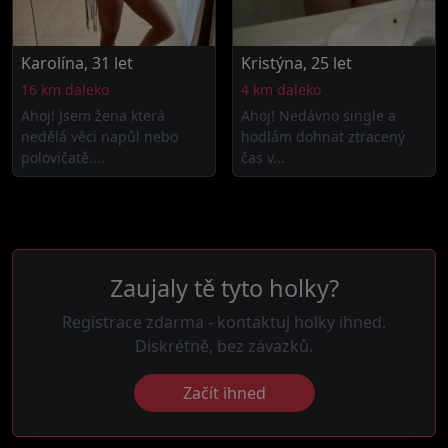
Karolína, 31 let
Kristýna, 25 let
16 km daleko
4 km daleko
Ahoj! Jsem žena která
Ahoj! Nedávno single a
nedělá věci napůl nebo
hodlám dohnat ztracený
polovičatě....
čas v...
Zaujaly tě tyto holky?
Registrace zdarma - kontaktuj holky ihned.
Diskrétně, bez závazků.
Začít ihned