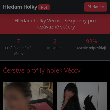
Hledam Holky
Přidat se
Hot
Hledám holky Věcov - Sexy ženy pro
nezávazné večery
7
2
93%
Profilů ve městě
Online
Rychle odpovídají
Věcov
Čerstvé profily holek Věcov