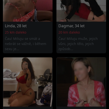
Linda, 28 let
Dagmar, 34 let
25 km daleko
20 km daleko
Čau! Miluju se smát a
Čau! Miluju muže, jejich
nebrát se vážně, i během
vůni, jejich tělo, jejich
sexu je...
způsob...