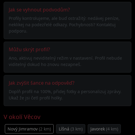
Jak se vyhnout podvodům?
Profily kontrolujeme, ale buď ostražitý: nedávej peníze,
neklikej na podezřelé odkazy. Pochybnosti? Kontaktuj
podporu.
Můžu skrýt profil?
Ano, aktivuj neviditelný režim v nastavení. Profil nebude
viditelný dokud ho znovu nezapneš.
Jak zvýšit šance na odpověď?
Doplň profil na 100%, přidej fotky a personalizuj zprávy.
Ukaž že jsi četl profil holky.
V okolí Věcov
Nový Jimramov
(2 km)
Líšná
(3 km)
Javorek
(4 km)