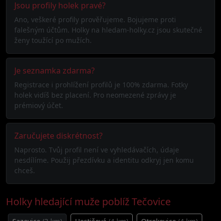
Jsou profily holek pravé?
Ano, veškeré profily prověřujeme. Bojujeme proti
falešným účtům. Holky na hledam-holky.cz jsou skutečné
ženy toužící po mužích.
Je seznamka zdarma?
Registrace i prohlížení profilů je 100% zdarma. Fotky
holek vidíš bez placení. Pro neomezené zprávy je
prémiový účet.
Zaručujete diskrétnost?
Naprosto. Tvůj profil není ve vyhledávačích, údaje
nesdílíme. Použij přezdívku a identitu odkryj jen komu
chceš.
Holky hledající muže poblíž Tečovice