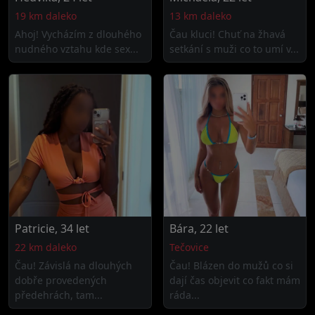
19 km daleko
13 km daleko
Ahoj! Vycházím z dlouhého
Čau kluci! Chuť na žhavá
nudného vztahu kde sex...
setkání s muži co to umí v...
Patricie, 34 let
Bára, 22 let
22 km daleko
Tečovice
Čau! Závislá na dlouhých
Čau! Blázen do mužů co si
dobře provedených
dají čas objevit co fakt mám
předehrách, tam...
ráda...