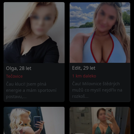
Edit, 29 let
Olga, 28 let
1 km daleko
Tečovice
Čau! Milovnice štědrých
Čau kluci! Jsem plná
mužů co myslí nejdřív na
energie a mám sportovní
rozkoš...
postavu,...