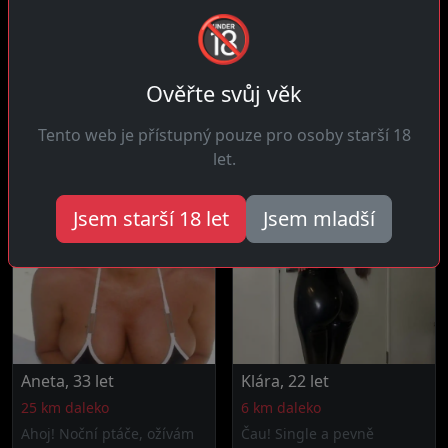
🔞
Martina, 24 let
Adéla, 35 let
28 km daleko
Tečovice
Čau! Štědrá v posteli a
Ahoj! Intenzivní a stresující
Ověřte svůj věk
miluju dávat požitek.
pracovní život, potřebuju...
Hledám muže...
Tento web je přístupný pouze pro osoby starší 18
let.
Jsem starší 18 let
Jsem mladší
Aneta, 33 let
Klára, 22 let
25 km daleko
6 km daleko
Ahoj! Noční ptáče, ožívám
Čau! Single a pevně