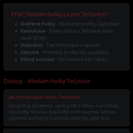
Proč hledam-holky.cz pro Tečovice?
Ověřené holky
- Skutečné profily, žádní boti
Geolokace
- Holky přímo z Tečovice nebo
okolí 30 km
Diskrétní
- Tvé informace v tajnosti
Zdarma
- Prohlížej profily bez poplatků
Přímý kontakt
- Piš holkám bez čekání
Dotazy - Hledám holky Tečovice
Jak rychle najdu holku Tečovice?
Zaregistruj se zdarma, vyplň profil s fotkou a procházej
sexy holky Tečovice. Napiš těm co tě zaujmou. Většina
odpovídá do hodiny a schůzka může být ještě dnes.