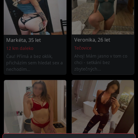
Veronika, 26 let
Markéta, 35 let
Tečovice
12 km daleko
Ahoj! Mám jasno v tom co
Čau! Přímá a bez oklik,
chci - setkání bez
přicházím sem hledat sex a
zbytečných...
nechodím...