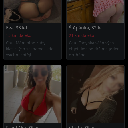
Eva, 33 let
Štěpánka, 32 let
15 km daleko
21 km daleko
Čau! Mám plné zuby
Čau! Fanynka vášnivých
klasických seznamek kde
objetí kde se držíme jeden
všichni chtějí...
druhého...
Františka, 36 let
Vlasta, 36 let