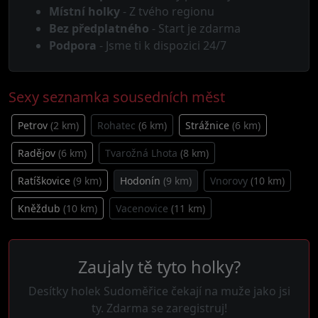
Místní holky
- Z tvého regionu
Bez předplatného
- Start je zdarma
Podpora
- Jsme ti k dispozici 24/7
Sexy seznamka sousedních měst
Petrov
(2 km)
Rohatec
(6 km)
Strážnice
(6 km)
Radějov
(6 km)
Tvarožná Lhota
(8 km)
Ratíškovice
(9 km)
Hodonín
(9 km)
Vnorovy
(10 km)
Kněždub
(10 km)
Vacenovice
(11 km)
Zaujaly tě tyto holky?
Desítky holek Sudoměřice čekají na muže jako jsi
ty. Zdarma se zaregistruj!