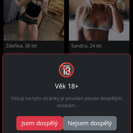
Zdeňka, 36 let
Sandra, 24 let
Sudoměřice
19 km daleko
Ahoj! Jsem naplněná ve
Čau! Jsem vášnivá a
🔞
svém životě ale přesto mi
intenzivní ve všem co
něco...
dělám, včetně...
Věk 18+
Vstup na tyto stránky je povolen pouze dospělým
osobám.
Jsem dospělý
Nejsem dospělý