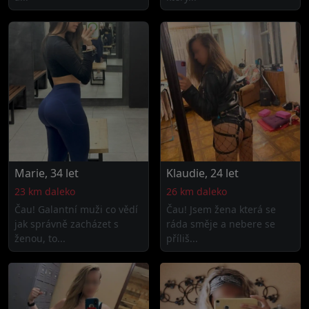
Marie, 34 let
Klaudie, 24 let
23 km daleko
26 km daleko
Čau! Galantní muži co vědí
Čau! Jsem žena která se
jak správně zacházet s
ráda směje a nebere se
ženou, to...
příliš...