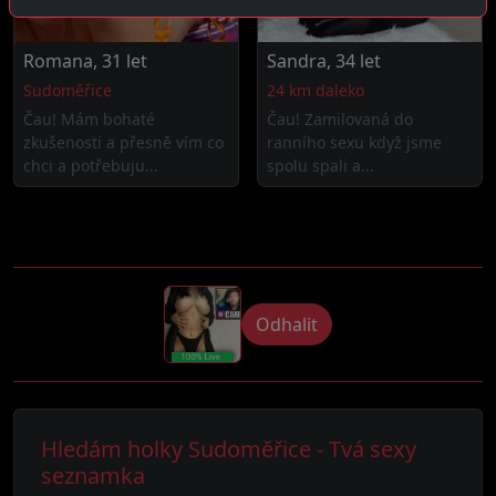
Romana, 31 let
Sandra, 34 let
Sudoměřice
24 km daleko
Čau! Mám bohaté
Čau! Zamilovaná do
zkušenosti a přesně vím co
ranního sexu když jsme
chci a potřebuju...
spolu spali a...
Odhalit
Hledám holky Sudoměřice - Tvá sexy
seznamka