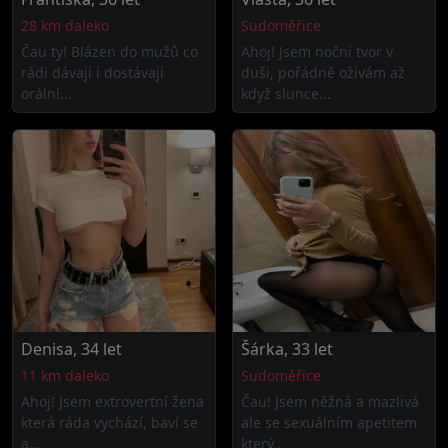
28 km daleko
Sudoměřice
Čau ty! Blázen do mužů co
Ahoj! Jsem noční tvor v
rádi dávají i dostávají
duši, pořádně ožívám až
orální...
když slunce...
Denisa, 34 let
Šárka, 33 let
11 km daleko
Sudoměřice
Ahoj! Jsem extrovertní žena
Čau! Jsem něžná a mazlivá
která ráda vychází, baví se
ale se sexuálním apetitem
a...
který...