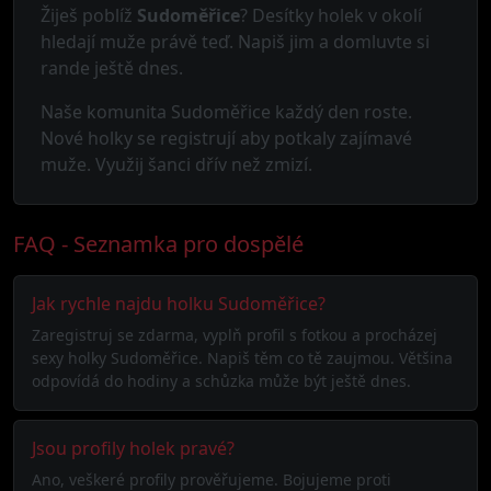
Žiješ poblíž
Sudoměřice
? Desítky holek v okolí
hledají muže právě teď. Napiš jim a domluvte si
rande ještě dnes.
Naše komunita Sudoměřice každý den roste.
Nové holky se registrují aby potkaly zajímavé
muže. Využij šanci dřív než zmizí.
FAQ - Seznamka pro dospělé
Jak rychle najdu holku Sudoměřice?
Zaregistruj se zdarma, vyplň profil s fotkou a procházej
sexy holky Sudoměřice. Napiš těm co tě zaujmou. Většina
odpovídá do hodiny a schůzka může být ještě dnes.
Jsou profily holek pravé?
Ano, veškeré profily prověřujeme. Bojujeme proti