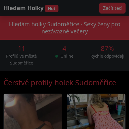
Hledam Holky
Začít teď
Hot
Hledám holky Sudoměřice - Sexy ženy pro
nezávazné večery
11
4
87%
Profilů ve městě
Online
Rychle odpovídají
Sudoměřice
Čerstvé profily holek Sudoměřice