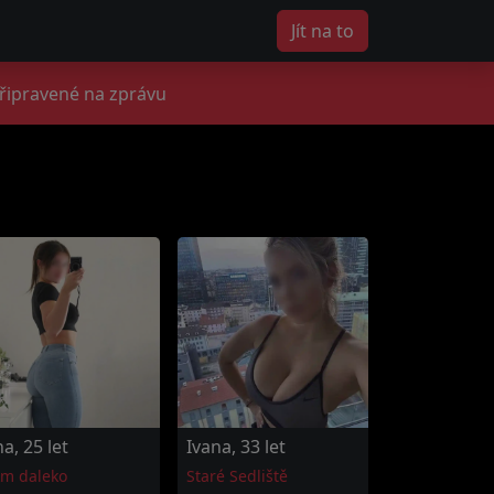
Jít na to
připravené na zprávu
na, 25 let
Ivana, 33 let
km daleko
Staré Sedliště