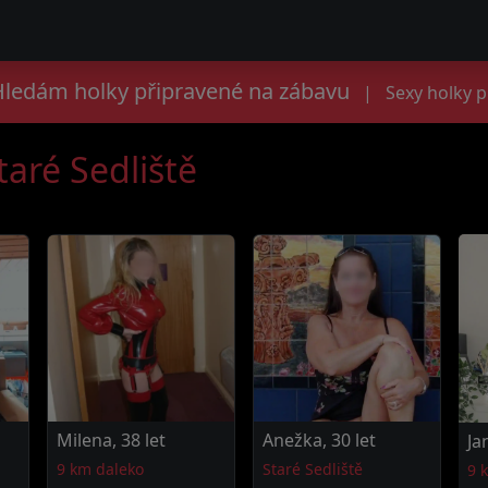
- Hledám holky připravené na zábavu
|
Sexy holky 
taré Sedliště
Milena, 38 let
Anežka, 30 let
Ja
9 km daleko
Staré Sedliště
9 