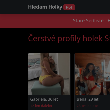
Hledam Holky
Hot
Staré Sedliště 
Čerstvé profily holek S
Gabriela, 36 let
Irena, 29 let
12 km daleko
28 km daleko