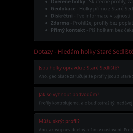
Ověřené holky
- Skutečné profily, žá
Geolokace
- Holky přímo z Staré Sed
Diskrétní
- Tvé informace v tajnosti
Zdarma
- Prohlížej profily bez popla
Přímý kontakt
- Piš holkám bez ček
Dotazy - Hledám holky Staré Sedlišt
Jsou holky opravdu z Staré Sedliště?
Ano, geolokace zaručuje že profily jsou z Staré
Jak se vyhnout podvodům?
Profily kontrolujeme, ale buď ostražitý: nedáve
Můžu skrýt profil?
Ano, aktivuj neviditelný režim v nastavení. Pr