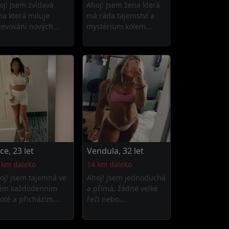
oj! Jsem zvídavá
Ahoj! Jsem žena která
na která miluje
má ráda tajemství a
jevování nových...
mystérium kolem...
ice, 23 let
Vendula, 32 let
 km daleko
14 km daleko
oj! Jsem tajemná ve
Ahoj! Jsem jednoduchá
ém každodenním
a přímá, žádné velké
votě a přicházím...
řeči nebo...