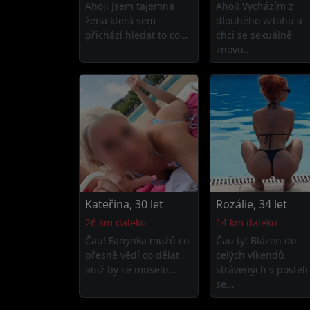
Ahoj! Jsem tajemná
Ahoj! Vycházím z
žena která sem
dlouhého vztahu a
přichází hledat to co...
chci se sexuálně
znovu...
Kateřina, 30 let
Rozálie, 34 let
26 km daleko
14 km daleko
Čau! Fanynka mužů co
Čau ty! Blázen do
přesně vědí co dělat
celých víkendů
aniž by se muselo...
strávených v posteli
se...