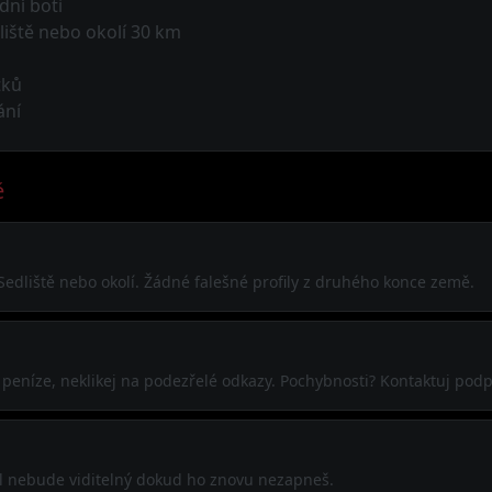
dní boti
liště nebo okolí 30 km
tků
ání
ě
 Sedliště nebo okolí. Žádné falešné profily z druhého konce země.
j peníze, neklikej na podezřelé odkazy. Pochybnosti? Kontaktuj pod
ofil nebude viditelný dokud ho znovu nezapneš.