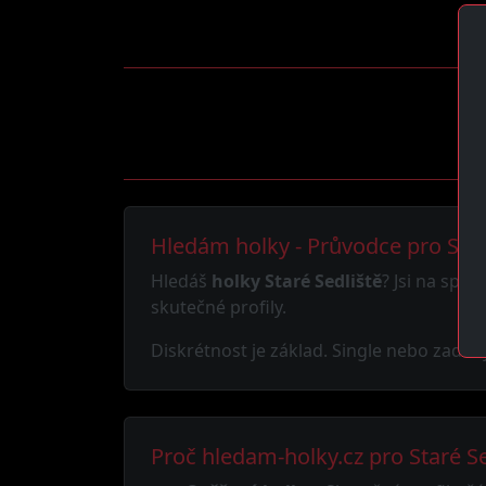
Hledám holky - Průvodce pro Star
Hledáš
holky Staré Sedliště
? Jsi na spr
skutečné profily.
Diskrétnost je základ. Single nebo zadaný,
Proč hledam-holky.cz pro Staré Se