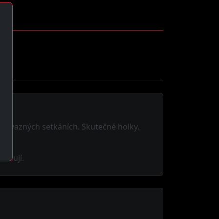
nezávazných setkáních. Skutečné holky,
ceňují.