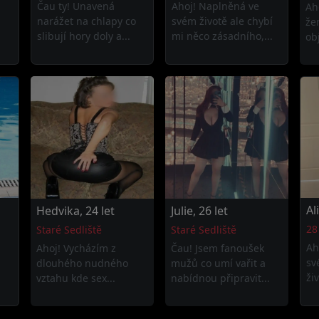
Čau ty! Unavená
Ahoj! Naplněná ve
Ah
narážet na chlapy co
svém životě ale chybí
že
slibují hory doly a...
mi něco zásadního,...
ob
Al
Hedvika, 24 let
Julie, 26 let
28
Staré Sedliště
Staré Sedliště
Ah
Ahoj! Vycházím z
Čau! Jsem fanoušek
sv
dlouhého nudného
mužů co umí vařit a
ži
vztahu kde sex...
nabídnou připravit...