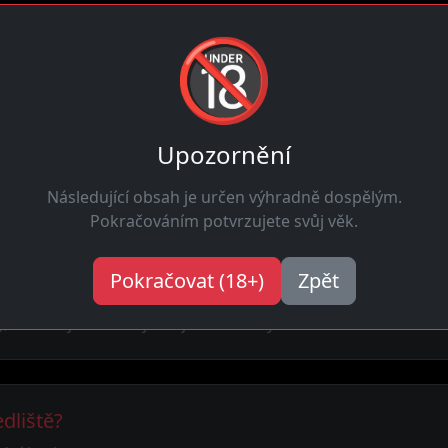
🔞
Najdi svou
dnešní zábavu
Hledat
Upozornění
Následující obsah je určen výhradně dospělým.
Pokračováním potvrzujete svůj věk.
é Sedliště
ávném místě. Hledam-holky.cz ti nabízí sexy ženy toužící po 
Pokračovat (18+)
Zpět
 tvé údaje zůstávají v tajnosti. Holky zde diskrétnost také o
dliště?