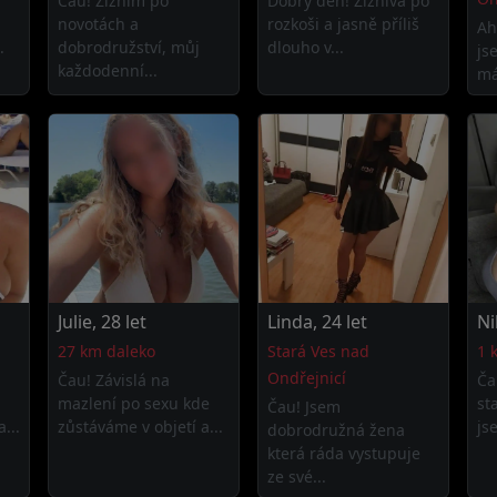
Čau! Žízním po
Dobrý den! Žíznivá po
novotách a
rozkoši a jasně příliš
Ah
.
dobrodružství, můj
dlouho v...
js
každodenní...
má
Julie, 28 let
Linda, 24 let
Ni
27 km daleko
Stará Ves nad
1 
Ondřejnicí
Čau! Závislá na
Ča
mazlení po sexu kde
st
Čau! Jsem
...
zůstáváme v objetí a...
jse
dobrodružná žena
která ráda vystupuje
ze své...