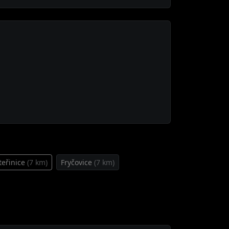
teřinice
(7 km)
Fryčovice
(7 km)