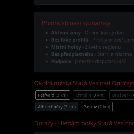
Přednosti naší seznamky
Aktivní ženy
- Online každý den
Bez fake profilů
- Profily prověřuje
Místní holky
- Z tvého regionu
Bez předplatného
- Start je zdarma
Podpora
- Jsme ti k dispozici 24/7
Okolní města Stará Ves nad Ondřejn
Petřvald
(3 km)
Krmelín
(3 km)
Brušperk
(
Albrechtičky
(7 km)
Paskov
(7 km)
Dotazy - Hledám holky Stará Ves na