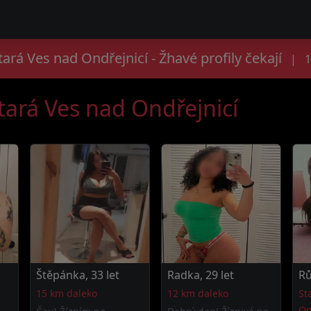
ará Ves nad Ondřejnicí - Žhavé profily čekají
|
1
Stará Ves nad Ondřejnicí
Štěpánka, 33 let
Radka, 29 let
Rů
15 km daleko
12 km daleko
St
On