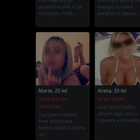
Čau! Hladová po
Čau! Jsem žena plná
pocitech a plně si za
energie co hledá
tím stojím, mdlé...
parťáka na zábavu...
Marie, 25 let
Aneta, 33 let
Stará Ves nad
24 km daleko
Ondřejnicí
Ahoj! Noční ptáče,
ožívám když slunce
Čau! Jsem zvědavá
zapadne a atmosféra
žena která klade
hodně otázek a zajímá
se...