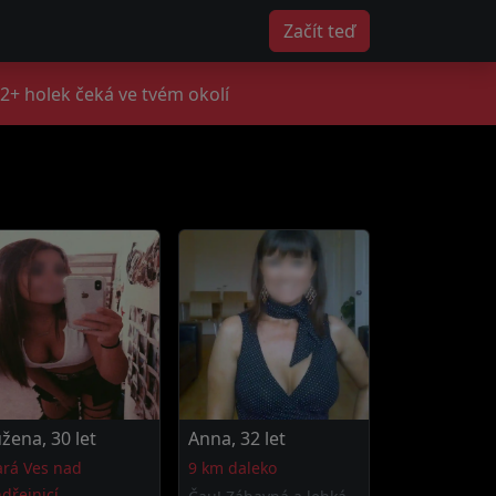
Začít teď
2+ holek čeká ve tvém okolí
žena, 30 let
Anna, 32 let
ará Ves nad
9 km daleko
dřejnicí