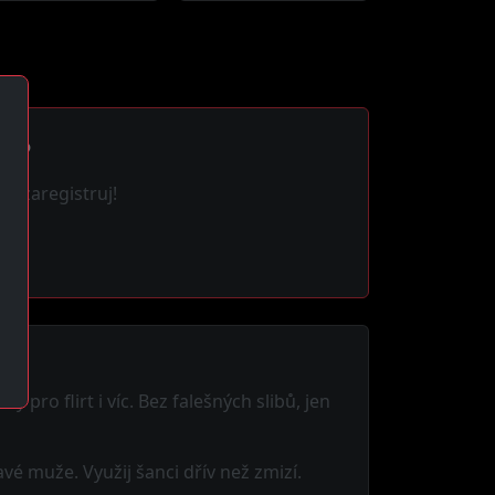
cí?
se zaregistruj!
 pro flirt i víc. Bez falešných slibů, jen
vé muže. Využij šanci dřív než zmizí.