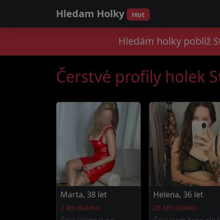
Hledam Holky
Hot
Hledám holky poblíž St
Čerstvé profily holek 
Marta, 38 let
Helena, 36 let
2 km daleko
28 km daleko