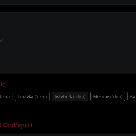
me
icí
4 km)
Trnávka
(5 km)
Jistebník
(5 km)
Mošnov
(6 km)
Ka
d Ondřejnicí