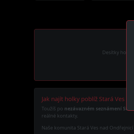
Hl
Desítky holek 
Jak najít holky poblíž Stará Ves n
Toužíš po
nezávazném seznámení Stará
reálné kontakty.
Naše komunita Stará Ves nad Ondřejnicí k