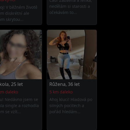
Čau! Zábavná a lehká,
nedělám si starosti a
oj! V běžném životě
očekávám to...
em diskrétní ale
m skrytou...
kola, 25 let
Růžena, 36 let
km daleko
5 km daleko
u! Nedávno jsem se
Ahoj kluci! Hladová po
ala single a rozhodla
silných pocitech a
m se vzít...
pořád hledám...