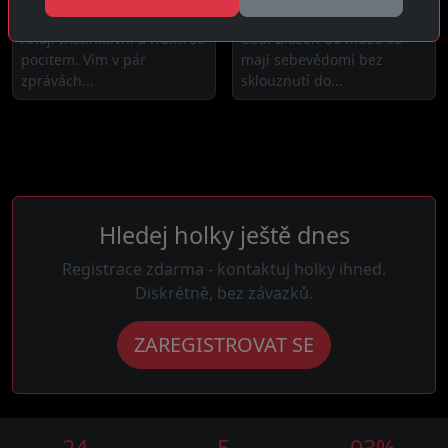
9 km daleko
3 km daleko
Ahoj! Instinktivní a řídím se
Čau! Blázen do mužů co
pocitem. Vím v pár
mají sebevědomí bez
zprávách...
sklouznutí do...
Hledej holky ještě dnes
Registrace zdarma - kontaktuj holky ihned.
Diskrétně, bez závazků.
ZAREGISTROVAT SE