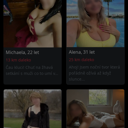
Alena, 31 let
Michaela, 22 let
25 km daleko
13 km daleko
Ahoj! Jsem noční tvor která
Čau kluci! Chuť na žhavá
pořádně ožívá až když
setkání s muži co to umí v...
slunce...