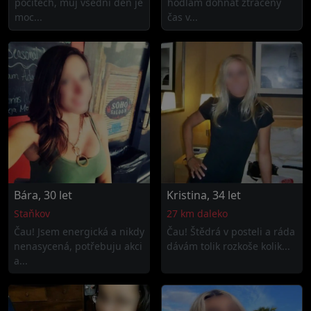
pocitech, můj všední den je
hodlám dohnat ztracený
moc...
čas v...
Bára, 30 let
Kristina, 34 let
Staňkov
27 km daleko
Čau! Jsem energická a nikdy
Čau! Štědrá v posteli a ráda
nenasycená, potřebuju akci
dávám tolik rozkoše kolik...
a...