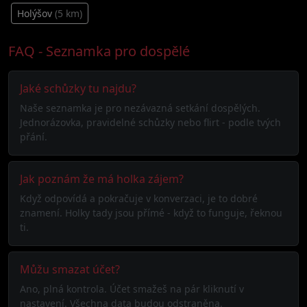
Holýšov
(5 km)
FAQ - Seznamka pro dospělé
Jaké schůzky tu najdu?
Naše seznamka je pro nezávazná setkání dospělých.
Jednorázovka, pravidelné schůzky nebo flirt - podle tvých
přání.
Jak poznám že má holka zájem?
Když odpovídá a pokračuje v konverzaci, je to dobré
znamení. Holky tady jsou přímé - když to funguje, řeknou
ti.
Můžu smazat účet?
Ano, plná kontrola. Účet smažeš na pár kliknutí v
nastavení. Všechna data budou odstraněna.