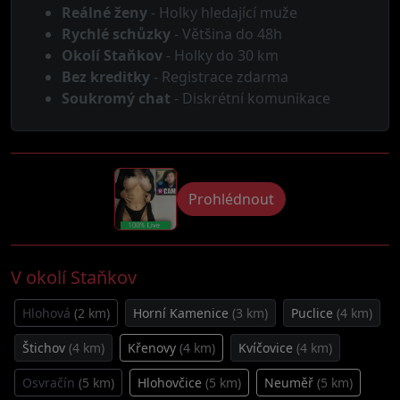
Reálné ženy
- Holky hledající muže
Rychlé schůzky
- Většina do 48h
Okolí Staňkov
- Holky do 30 km
Bez kreditky
- Registrace zdarma
Soukromý chat
- Diskrétní komunikace
Prohlédnout
V okolí Staňkov
Hlohová
(2 km)
Horní Kamenice
(3 km)
Puclice
(4 km)
Štichov
(4 km)
Křenovy
(4 km)
Kvíčovice
(4 km)
Osvračín
(5 km)
Hlohovčice
(5 km)
Neuměř
(5 km)