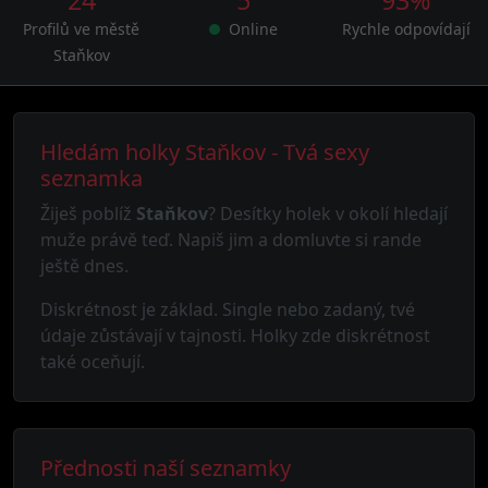
24
5
93%
Profilů ve městě
Online
Rychle odpovídají
Staňkov
Hledám holky Staňkov - Tvá sexy
seznamka
Žiješ poblíž
Staňkov
? Desítky holek v okolí hledají
muže právě teď. Napiš jim a domluvte si rande
ještě dnes.
Diskrétnost je základ. Single nebo zadaný, tvé
údaje zůstávají v tajnosti. Holky zde diskrétnost
také oceňují.
Přednosti naší seznamky