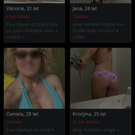
Viktorie, 31 let
Jana, 24 let
4 km daleko
Staňkov
Čau! Blázen do plánů kde
Ahoj! Poslední dobou mi v
se spolu smějeme navíc k
životě chybí vzrušení a
rozkoši v...
chtěla...
Daniela, 28 let
Kristýna, 25 let
Staňkov
26 km daleko
Čau! Hladová po silných
Ahoj! Nedávno single a