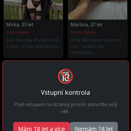
Mirka, 33 let
Martina, 37 let
5 km daleko
24 km daleko
Čau! Fanynka žhavých chvil
Ahoj! Mám jasno v tom co
s muži co mají charisma a...
chci - setkání bez
zbytečných...
🔞
Vstupní kontrola
Před vstupem na stránky prosím potvrďte svůj
věk.
Tereza, 29 let
Judita, 30 let
Mám 18 let a více
Nemám 18 let