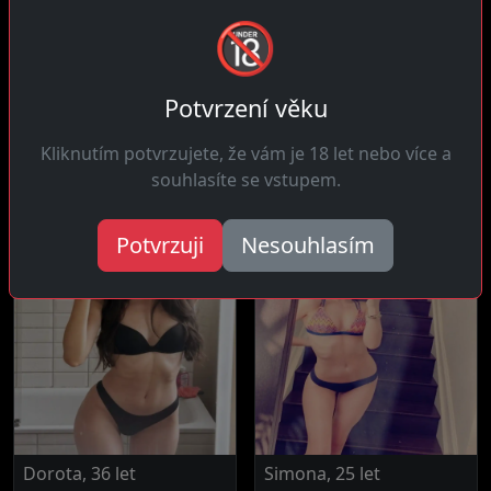
🔞
Simona, 33 let
Nikola, 26 let
Potvrzení věku
2 km daleko
Sedlnice
Ahoj! Na veřejnosti
Ahoj! Přitahují mě vousatí a
Kliknutím potvrzujete, že vám je 18 let nebo více a
působím velmi diskrétně,
mužní muži co ukazují
souhlasíte se vstupem.
ale uvnitř mě...
svou...
Potvrzuji
Nesouhlasím
Dorota, 36 let
Simona, 25 let