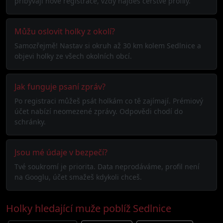
přibývají nové registrace, vždy najdeš čerstvé profily.
Můžu oslovit holky z okolí?
Samozřejmě! Nastav si okruh až 30 km kolem Sedlnice a
objevi holky ze všech okolních obcí.
Jak funguje psaní zpráv?
Po registraci můžeš psát holkám co tě zajímají. Prémiový
účet nabízí neomezené zprávy. Odpovědi chodí do
schránky.
Jsou mé údaje v bezpečí?
Tvé soukromí je priorita. Data neprodáváme, profil není
na Googlu, účet smažeš kdykoli chceš.
Holky hledající muže poblíž Sedlnice