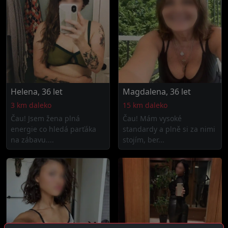
Helena, 36 let
Magdalena, 36 let
3 km daleko
15 km daleko
Čau! Jsem žena plná
Čau! Mám vysoké
energie co hledá parťáka
standardy a plně si za nimi
na zábavu....
stojím, ber...