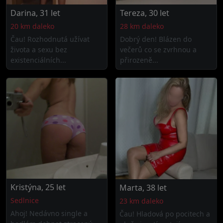
Darina, 31 let
Tereza, 30 let
20 km daleko
28 km daleko
Čau! Rozhodnutá užívat
Dobrý den! Blázen do
života a sexu bez
večerů co se zvrhnou a
existenciálních...
přirozeně...
Kristýna, 25 let
Marta, 38 let
Sedlnice
23 km daleko
Ahoj! Nedávno single a
Čau! Hladová po pocitech a