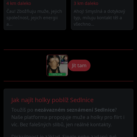
4 km daleko
3 km daleko
Čau! Zbožňuju muže, jejich
Ahoj! Smyslná a dotykový
společnost, jejich energii
typ, miluju kontakt těl a
a...
všechno...
Jít tam
Jak najít holky poblíž Sedlnice
Toužíš po
nezávazném seznámení Sedlnice
?
Naše platforma propojuje muže a holky pro flirt i
víc. Bez falešných slibů, jen reálné kontakty.
Diskrétnost je základ. Single nebo zadaný, tvé