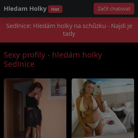
Hledam Holky
Začít chatovat
Hot
Sedlnice: Hledám holky na schůzku - Najdi je
tady
Sexy profily - hledám holky
Sedlnice