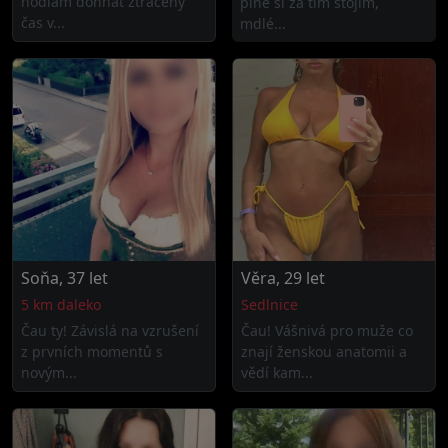
hodlám dohnat ztracený
plně si za tím stojím,
čas v...
mdlé...
Soňa, 37 let
Věra, 29 let
5 km daleko
Sedlnice
Čau ty! Závislá na vzrušení
Čau! Vášnivá pro muže co
z prvních momentů s
znají ženskou anatomii a
novým...
vědí kam...