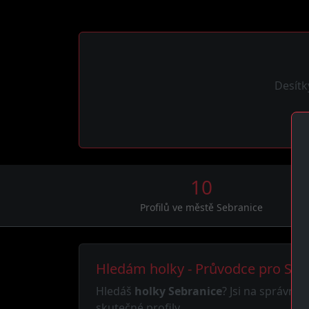
Desítk
10
Profilů ve městě Sebranice
Hledám holky - Průvodce pro Seb
Hledáš
holky Sebranice
? Jsi na správné
skutečné profily.