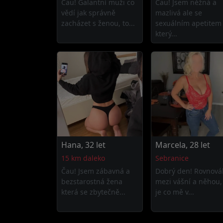
Čau! Galantní muži co
Čau! Jsem něžná a
vědí jak správně
mazlivá ale se
zacházet s ženou, to...
sexuálním apetitem
který...
Hana, 32 let
Marcela, 28 let
15 km daleko
Sebranice
Čau! Jsem zábavná a
Dobrý den! Rovnová
bezstarostná žena
mezi vášní a něhou,
která se zbytečně...
je co mě v...