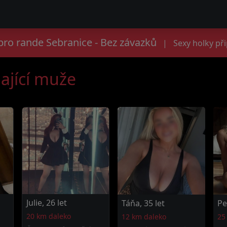
ro rande Sebranice - Bez závazků
|
Sexy holky př
ající muže
Julie, 26 let
Táňa, 35 let
Pe
20 km daleko
12 km daleko
25