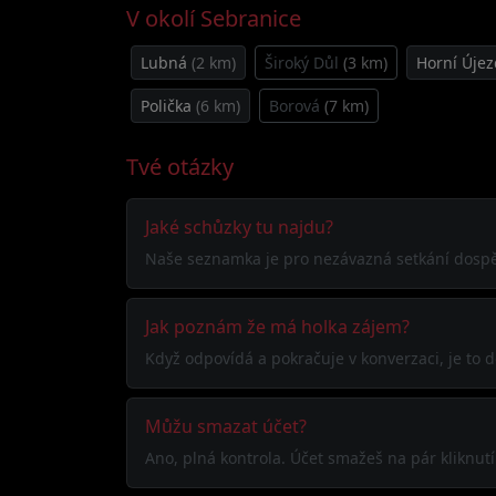
V okolí Sebranice
Lubná
(2 km)
Široký Důl
(3 km)
Horní Úje
Polička
(6 km)
Borová
(7 km)
Tvé otázky
Jaké schůzky tu najdu?
Naše seznamka je pro nezávazná setkání dospělý
Jak poznám že má holka zájem?
Když odpovídá a pokračuje v konverzaci, je to d
Můžu smazat účet?
Ano, plná kontrola. Účet smažeš na pár kliknut