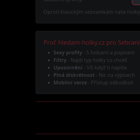
Oproti klasickým seznamkám naše holky vě
Proč hledam-holky.cz pro Sebran
Sexy profily
- S fotkami a popisem
Filtry
- Najdi typ holky co chceš
Upozornění
- Víš když ti napíše
Plná diskrétnost
- Nic na výpisech
Mobilní verze
- Přístup odkudkoli