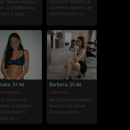
Čau! Jsem moderní a
oj! Teprve nedávno
uvolněná, stojím si za
em se přistěhovala
svými touhami a...
okolí a ráda...
nata, 31 let
Barbora, 25 let
 km daleko
Sebranice
oj! Znám svou
Ahoj! Jsem požitkářka
dnotu a hledám
která si umí užívat
že co bude v
života ve všech...
teli na...