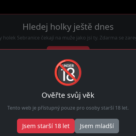
Hledej holky ještě dnes
y holek Sebranice čekají na muže jako jsi ty. Zdarma se zareg
Napsat holkám
🔞
4
Online
Ověřte svůj věk
Tento web je přístupný pouze pro osoby starší 18 let.
ranice
Jsem starší 18 let
Jsem mladší
m místě. Hledam-holky.cz ti nabízí sexy ženy toužící po nezá