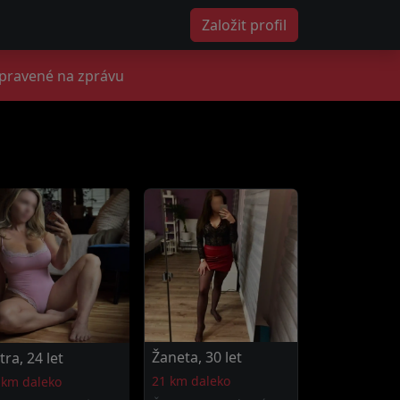
Založit profil
ipravené na zprávu
Žaneta, 30 let
tra, 24 let
21 km daleko
 km daleko