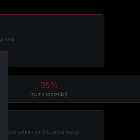
istruj!
95%
Rychle odpovídají
vazných setkáních. Skutečné holky,