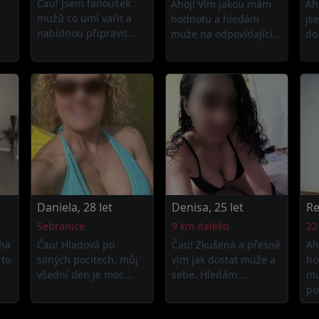
Čau! Jsem fanoušek
Ahoj! Vím jakou mám
Ah
mužů co umí vařit a
hodnotu a hledám
js
nabídnou připravit...
muže na odpovídající...
do 
Daniela, 28 let
Denisa, 25 let
Re
Sebranice
9 km daleko
22
ha
Čau! Hladová po
Čau! Zkušená a přesně
Ah
 to
silných pocitech, můj
vím jak dostat muže a
ho
všední den je moc...
sebe. Hledám...
mu
pos