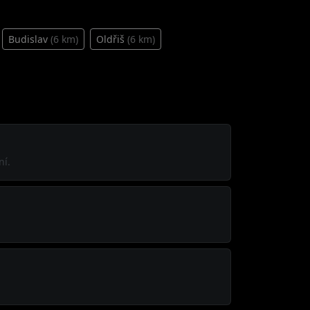
Budislav
(6 km)
Oldřiš
(6 km)
ní.