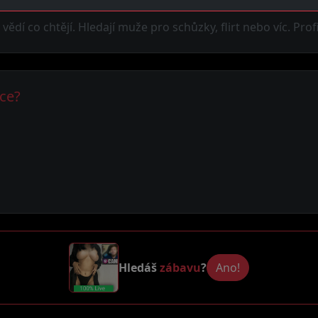
dí co chtějí. Hledají muže pro schůzky, flirt nebo víc. Pro
ice?
Hledáš
zábavu
?
Ano!