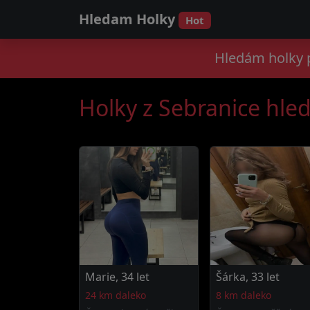
Hledam Holky
Hot
Hledám holky p
Holky z Sebranice hled
Marie, 34 let
Šárka, 33 let
24 km daleko
8 km daleko