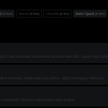
zd
(4 km)
Desná
(4 km)
Chmelík
(6 km)
Dolní Újezd
(6 km)
ch. Jednorázovka, pravidelné schůzky nebo flirt - podle tvých přá
obré znamení. Holky tady jsou přímé - když to funguje, řeknou ti.
í v nastavení. Všechna data budou odstraněna.