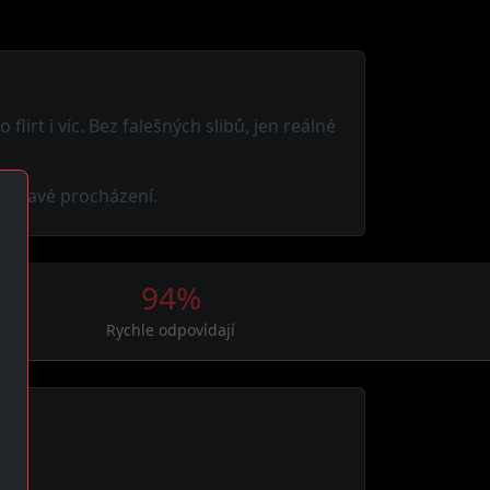
lirt i víc. Bez falešných slibů, jen reálné
louhavé procházení.
94%
Rychle odpovídají