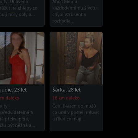
u ty! Unavená
Ahoj! Mému
rážet na chlapy co
každodennímu životu
bují hory doly a...
chybí vzrušení a
rozhodla...
audie, 23 let
Šárka, 28 let
km daleko
16 km daleko
u ty!
Čau! Blázen do mužů
předvídatelná a
co umí v posteli mluvit
ná překvapení,
a říkat co mají...
žu být něžná a...