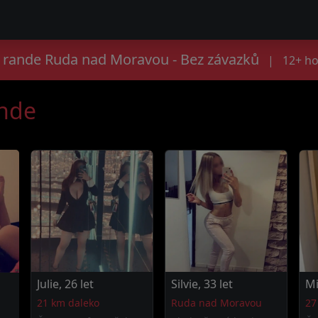
 rande Ruda nad Moravou - Bez závazků
|
12+ ho
ande
Julie, 26 let
Silvie, 33 let
Mi
21 km daleko
Ruda nad Moravou
27