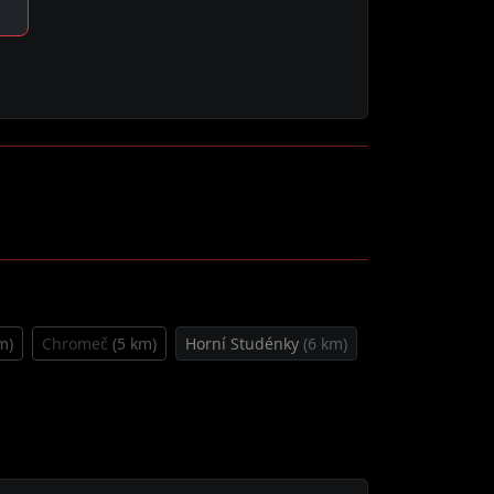
m)
Chromeč
(5 km)
Horní Studénky
(6 km)