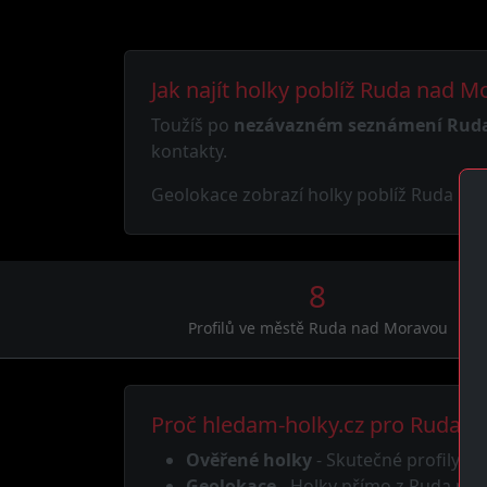
Jak najít holky poblíž Ruda nad 
Toužíš po
nezávazném seznámení Rud
kontakty.
Geolokace zobrazí holky poblíž Ruda nad
8
Profilů ve městě Ruda nad Moravou
Proč hledam-holky.cz pro Ruda 
Ověřené holky
- Skutečné profily, žá
Geolokace
- Holky přímo z Ruda na