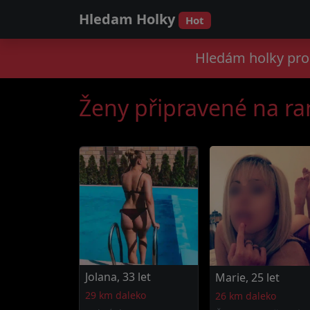
Hledam Holky
Hot
Hledám holky pro
Ženy připravené na r
Jolana, 33 let
Marie, 25 let
29 km daleko
26 km daleko