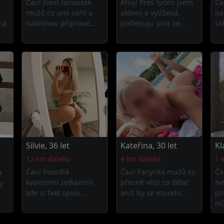
Čau! Jsem fanoušek
Ahoj! Přes týden jsem
Ča
mužů co umí vařit a
aktivní a vytížená,
na
nabídnou připravit...
potřebuju únik ze...
sli
má
Silvie, 36 let
Kateřina, 30 let
Kl
12 km daleko
4 km daleko
1 
Čau! Posedlá
Čau! Fanynka mužů co
Ča
a
kvalitními setkáními
přesně vědí co dělat
Ne
y
kde si fakt spolu...
aniž by se muselo...
pl
mů