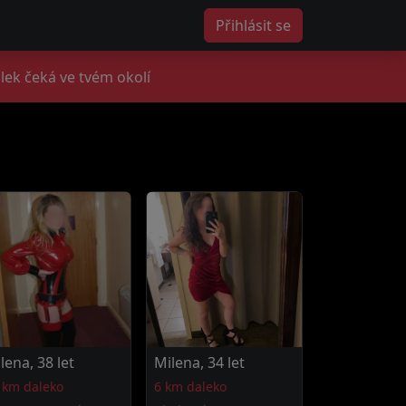
Přihlásit se
lek čeká ve tvém okolí
lena, 38 let
Milena, 34 let
 km daleko
6 km daleko