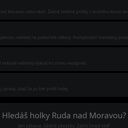
 nad Moravou nebo okolí. Žádné falešné profily z druhého konce ze
j peníze, neklikej na podezřelé odkazy. Pochybnosti? Kontaktuj pod
ofil nebude viditelný dokud ho znovu nezapneš.
zprávy. Ukaž že jsi četl profil holky.
Hledáš holky Ruda nad Moravou?
Jen zábava, žádné závazky. Začni hned teď!