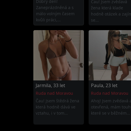
Dobrý den!
Čau! Jsem zvědavá
Zaneprázdněná a s
žena která klade
málo volným časem
hodně otázek a zají
kvůli práci,...
se...
Jarmila, 33 let
Paula, 23 let
Ruda nad Moravou
Ruda nad Moravou
Čau! Jsem štědrá žena
Ahoj! Jsem zvědavá 
která hodně dává ve
otevřená, mám touh
vztahu, i v tom...
které se v běžném...