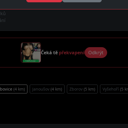
tků
ání
Čeká tě
překvapení
Odkrýt
ubovice
(4 km)
Janoušov
(4 km)
Zborov
(5 km)
Vyšehoří
(5 k