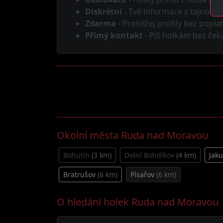
Diskrétní
- Tvé informace v tajnosti
Zdarma
- Prohlížej profily bez popla
Přímý kontakt
- Piš holkám bez ček
Okolní města Ruda nad Moravou
Bohutín
(3 km)
Dolní Bohdíkov
(4 km)
Jak
Bratrušov
(6 km)
Písařov
(6 km)
O hledání holek Ruda nad Moravou