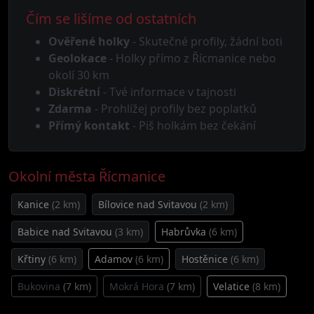
Čím se lišíme od ostatních
Ověřené holky
- Skutečné profily, žádní boti
Geolokace
- Holky přímo z Řícmanice nebo
okolí 30 km
Diskrétní
- Tvé informace v tajnosti
Zdarma
- Prohlížej profily bez poplatků
Přímý kontakt
- Piš holkám bez čekání
Okolní města Řícmanice
Kanice
(2 km)
Bílovice nad Svitavou
(2 km)
Babice nad Svitavou
(3 km)
Habrůvka
(6 km)
Křtiny
(6 km)
Adamov
(6 km)
Hostěnice
(6 km)
Bukovina
(7 km)
Mokrá Hora
(7 km)
Velatice
(8 km)