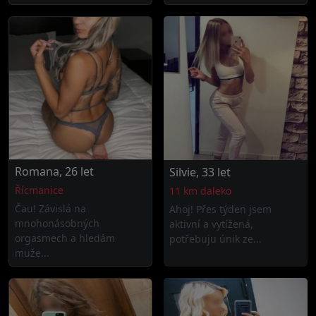
Romana, 26 let
Silvie, 33 let
Řícmanice
11 km daleko
Čau! Závislá na
Ahoj! Přes týden jsem
mnohonásobných
aktivní a vytížená,
orgasmech a hledám
potřebuju únik ze...
muže...