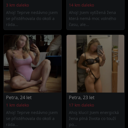
3 km daleko
14 km daleko
Ahoj! Teprve nedávno jsem
Ahoj! Jsem vytížená žena
se přistěhovala do okolí a
která nemá moc volného
ráda...
času, ale...
Petra, 24 let
Petra, 23 let
1 km daleko
17 km daleko
Ahoj! Teprve nedávno jsem
Ahoj kluci! Jsem energická
se přistěhovala do okolí a
žena plná života co touží
ráda...
po...