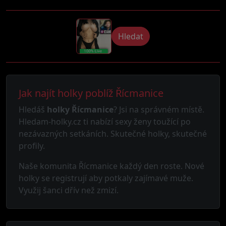
Hledat
Jak najít holky poblíž Řícmanice
Hledáš
holky Řícmanice
? Jsi na správném místě.
Hledam-holky.cz ti nabízí sexy ženy toužící po
nezávazných setkáních. Skutečné holky, skutečné
profily.
Naše komunita Řícmanice každý den roste. Nové
holky se registrují aby potkaly zajímavé muže.
Využij šanci dřív než zmizí.