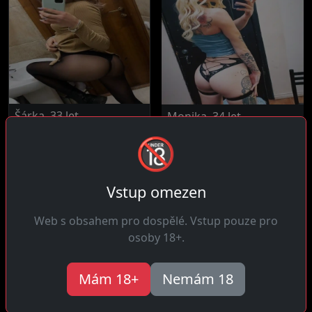
Šárka, 33 let
Monika, 34 let
19 km daleko
15 km daleko
🔞
Čau! Jsem něžná a mazlivá
Čau! Sportovní a plná
ale se sexuálním apetitem
energie, hledám muže co
který...
mají výdrž v...
Vstup omezen
Web s obsahem pro dospělé. Vstup pouze pro
osoby 18+.
Mám 18+
Nemám 18