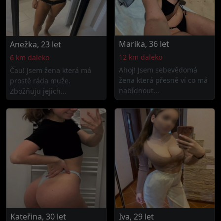
Marika, 36 let
Anežka, 23 let
12 km daleko
6 km daleko
Ahoj! Jsem sebevědomá
Čau! Jsem žena která má
žena která přesně ví co má
prostě ráda muže.
nabídnout...
Zbožňuju jejich...
Kateřina, 30 let
Iva, 29 let