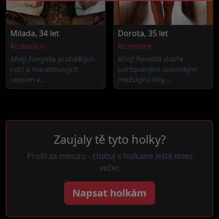
Milada, 34 let
Dorota, 35 let
Řícmanice
Řícmanice
Ahoj! Fanynka probdělých
Ahoj! Posedlá dobře
nocí a maratónových
udržovanými svalnatými
session v...
mužskými těly,...
Zaujaly tě tyto holky?
Profil za minutu - chatuj s holkami ještě dnes
večer.
Napsat holkám