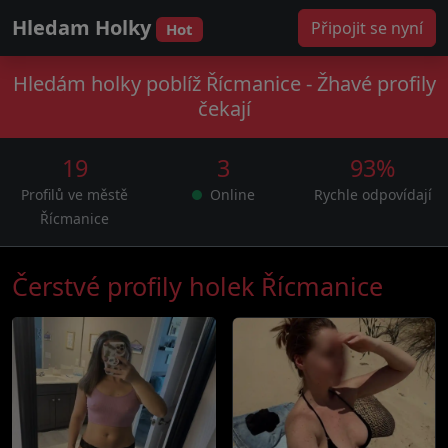
Hledam Holky
Připojit se nyní
Hot
Hledám holky poblíž Řícmanice - Žhavé profily
čekají
19
3
93%
Profilů ve městě
Online
Rychle odpovídají
Řícmanice
Čerstvé profily holek Řícmanice