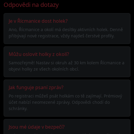
Odpovědi na dotazy
Je v Řícmanice dost holek?
Ano, Řícmanice a okolí má desítky aktivních holek. Denně
přibývají nové registrace, vždy najdeš čerstvé profily.
Můžu oslovit holky z okolí?
Samozřejmě! Nastav si okruh až 30 km kolem Řícmanice a
objevi holky ze všech okolních obcí.
Jak funguje psaní zpráv?
Po registraci můžeš psát holkám co tě zajímají. Prémiový
účet nabízí neomezené zprávy. Odpovědi chodí do
schránky.
Jsou mé údaje v bezpečí?