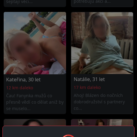
potřebuju akci a...
šeptají věci...
Natálie, 31 let
Kateřina, 30 let
17 km daleko
12 km daleko
Ahoj! Blázen do nočních
Čau! Fanynka mužů co
dobrodružství s partnery
přesně vědí co dělat aniž by
co...
se muselo...