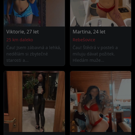
Viktorie, 27 let
Martina, 24 let
25 km daleko
Rebešovice
Čau! Jsem zábavná a lehká,
Čau! Štědrá v posteli a
nedělám si zbytečné
miluju dávat požitek.
starosti a...
Hledám muže...