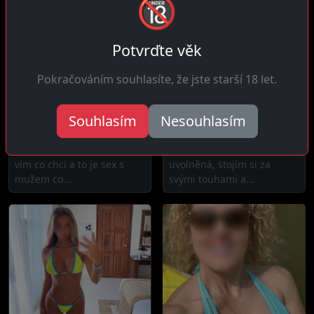
🔞
Potvrďte věk
Pokračováním souhlasíte, že jste starší 18 let.
Ivana, 29 let
Žaneta, 30 let
Souhlasím
Nesouhlasím
Rebešovice
18 km daleko
Čau! Přímá a bez okolků,
Čau! Jsem moderní a
vím co chci a to je sex s
uvolněná, stojím si za
mužem co...
svými touhami a...