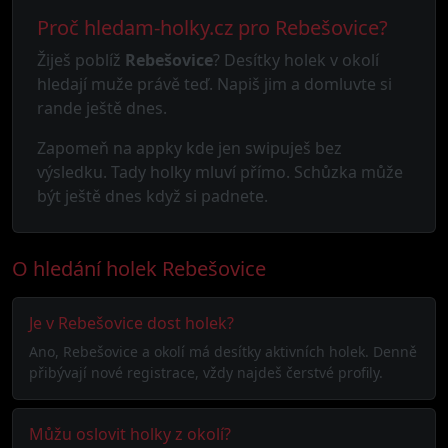
Proč hledam-holky.cz pro Rebešovice?
Žiješ poblíž
Rebešovice
? Desítky holek v okolí
hledají muže právě teď. Napiš jim a domluvte si
rande ještě dnes.
Zapomeň na appky kde jen swipuješ bez
výsledku. Tady holky mluví přímo. Schůzka může
být ještě dnes když si padnete.
O hledání holek Rebešovice
Je v Rebešovice dost holek?
Ano, Rebešovice a okolí má desítky aktivních holek. Denně
přibývají nové registrace, vždy najdeš čerstvé profily.
Můžu oslovit holky z okolí?