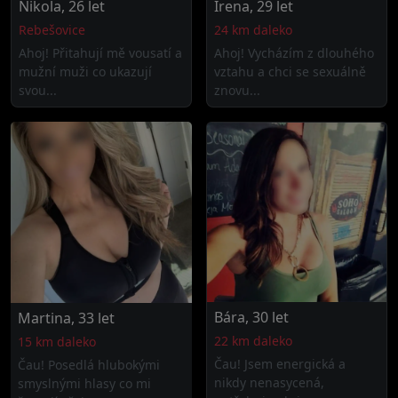
Nikola, 26 let
Irena, 29 let
Rebešovice
24 km daleko
Ahoj! Přitahují mě vousatí a
Ahoj! Vycházím z dlouhého
mužní muži co ukazují
vztahu a chci se sexuálně
svou...
znovu...
Bára, 30 let
Martina, 33 let
22 km daleko
15 km daleko
Čau! Jsem energická a
Čau! Posedlá hlubokými
nikdy nenasycená,
smyslnými hlasy co mi