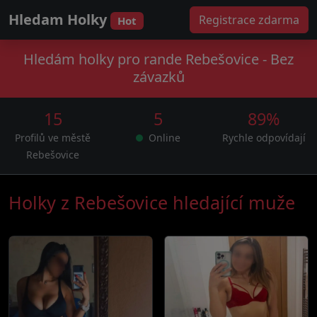
Hledam Holky
Registrace zdarma
Hot
Hledám holky pro rande Rebešovice - Bez
závazků
15
5
89%
Profilů ve městě
Online
Rychle odpovídají
Rebešovice
Holky z Rebešovice hledající muže