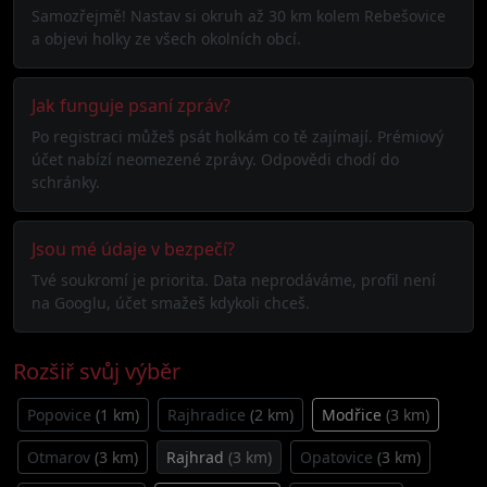
Samozřejmě! Nastav si okruh až 30 km kolem Rebešovice
a objevi holky ze všech okolních obcí.
Jak funguje psaní zpráv?
Po registraci můžeš psát holkám co tě zajímají. Prémiový
účet nabízí neomezené zprávy. Odpovědi chodí do
schránky.
Jsou mé údaje v bezpečí?
Tvé soukromí je priorita. Data neprodáváme, profil není
na Googlu, účet smažeš kdykoli chceš.
Rozšiř svůj výběr
Popovice
(1 km)
Rajhradice
(2 km)
Modřice
(3 km)
Otmarov
(3 km)
Rajhrad
(3 km)
Opatovice
(3 km)