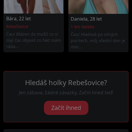
Bára, 22 let
Daniela, 28 let
Rebešovice
1 km daleko
Čau! Blázen do mužů co si
Čau! Hladová po silných
dají čas objevit co fakt mám
pocitech, můj všední den je
ráda...
moc...
Hledáš holky Rebešovice?
Jen zábava, žádné závazky. Začni hned teď!
Začít ihned