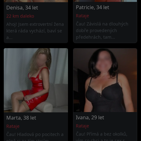
Patricie, 34 let
Denisa, 34 let
Rataje
22 km daleko
Čau! Závislá na dlouhých
Ahoj! Jsem extrovertní žena
dobře provedených
která ráda vychází, baví se
předehrách, tam...
a...
Ivana, 29 let
Marta, 38 let
Rataje
Rataje
Čau! Přímá a bez okolků,
Čau! Hladová po pocitech a
vím co chci a to je sex s
plně si za tím stojím,