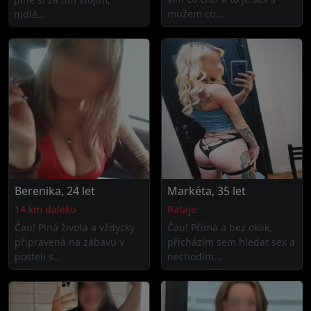
mužem co...
mdlé...
Berenika, 24 let
Markéta, 35 let
14 km daleko
Rataje
Čau! Plná života a vždycky
Čau! Přímá a bez oklik,
připravená na zábavu v
přicházím sem hledat sex a
posteli s...
nechodím...