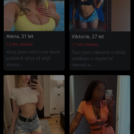
Alena, 31 let
Viktorie, 27 let
12 km daleko
17 km daleko
Ahoj! Jsem noční tvor která
Čau! Jsem zábavná a lehká,
pořádně ožívá až když
nedělám si zbytečné
slunce...
starosti a...