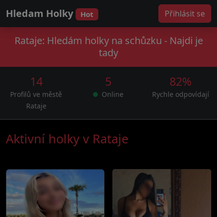
Hledam Holky
Přihlásit se
Hot
Rataje: Hledám holky na schůzku - Najdi je
tady
14
5
82%
Profilů ve městě
Online
Rychle odpovídají
Rataje
Aktivní holky v Rataje