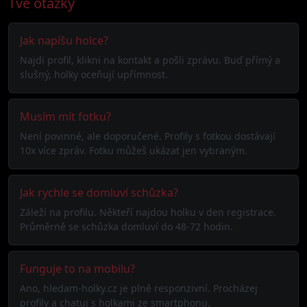
Tvé otázky
Jak napíšu holce?
Najdi profil, klikni na kontakt a pošli zprávu. Buď přímý a
slušný, holky oceňují upřímnost.
Musím mít fotku?
Není povinné, ale doporučené. Profily s fotkou dostávají
10x více zpráv. Fotku můžeš ukázat jen vybraným.
Jak rychle se domluví schůzka?
Záleží na profilu. Někteří najdou holku v den registrace.
Průměrně se schůzka domluví do 48-72 hodin.
Funguje to na mobilu?
Ano, hledam-holky.cz je plně responzivní. Procházej
profily a chatuj s holkami ze smartphonu.