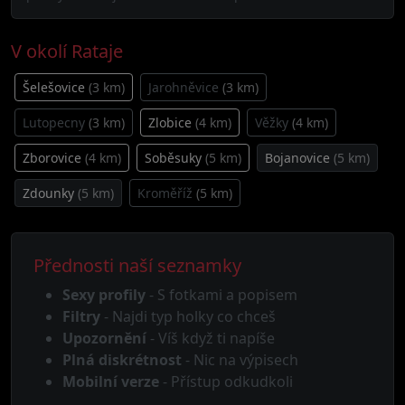
V okolí Rataje
Šelešovice
(3 km)
Jarohněvice
(3 km)
Lutopecny
(3 km)
Zlobice
(4 km)
Věžky
(4 km)
Zborovice
(4 km)
Soběsuky
(5 km)
Bojanovice
(5 km)
Zdounky
(5 km)
Kroměříž
(5 km)
Přednosti naší seznamky
Sexy profily
- S fotkami a popisem
Filtry
- Najdi typ holky co chceš
Upozornění
- Víš když ti napíše
Plná diskrétnost
- Nic na výpisech
Mobilní verze
- Přístup odkudkoli