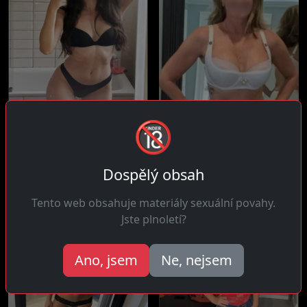
Dorota, 36 let
🔞
Miroslava, 33 let
26 km daleko
6 km daleko
Čau! Zbožňuju muže, jejich
Dobrý den! Závislá na
Dospělý obsah
společnost, jejich energii
rozkoši a nestydím se to tu
a...
otevřeně...
Tento web obsahuje materiály sexuální povahy.
Jste plnoletí?
Ano, jsem
Ne, nejsem