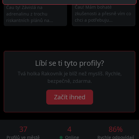
Čau! Mám bohaté
Čau ty! Závislá na
zkušenosti a přesně vím co
adrenalinu z trochu
chci a potřebuju...
riskantních plánů na...
Líbí se ti tyto profily?
Tvá holka Rakovník je blíž než myslíš. Rychle,
bezpečně, zdarma.
Začít ihned
37
4
86%
Profilů ve městě
Online
Rychle odpovídají