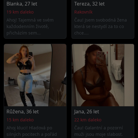
Blanka, 27 let
Tereza, 32 let
19 km daleko
Rakovník
Ahoj! Tajemná ve svém
Čau! Jsem svobodná žena
každodenním životě,
která se nestydí za to co
přicházím sem...
chce....
Růžena, 36 let
Jana, 26 let
15 km daleko
22 km daleko
Ahoj kluci! Hladová po
Čau! Galantní a pozorní
silných pocitech a pořád
muži jsou moje slabost.