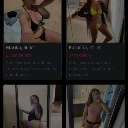
Marika, 36 let
Karolína, 31 let
25 km daleko
3 km daleko
Ahoj! Jsem sebevědomá
Ahoj! Jsem žena která
žena která přesně ví co má
nedělá věci napůl nebo
nabídnout...
polovičatě....