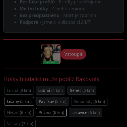
Bez fake profilů
- Profily prověřujeme
Místní holky
- Z tvého regionu
Bez předplatného
- Start je zdarma
Podpora
- Jsme ti k dispozici 24/7
Vstoupit
Holky hledající muže poblíž Rakovník
Lužná
(3 km)
Lubná
(4 km)
Senec
(5 km)
Lišany
(5 km)
Pavlíkov
(5 km)
Senomaty
(6 km)
Hvozd
(6 km)
Příčina
(6 km)
Lašovice
(6 km)
Všetaty
(7 km)