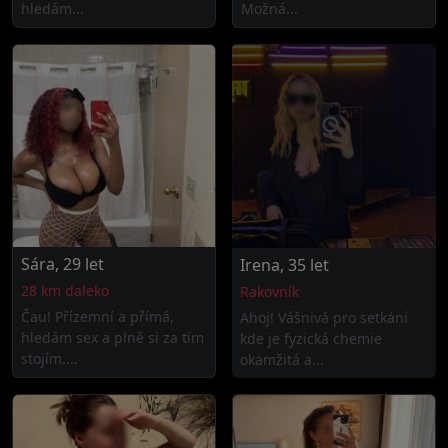
hledám...
Možná...
Sára, 29 let
Irena, 35 let
28 km daleko
Rakovník
Čau! Přízemní a přímá,
Ahoj! Vášnivá pro setkání
hledám sex a plně si za tím
kde je fyzická chemie
stojím....
okamžitá a...