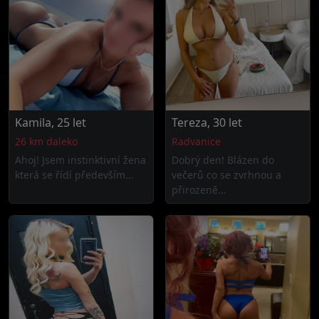
Kamila, 25 let
Tereza, 30 let
26 km daleko
Radvanice
Ahoj! Jsem instinktivní žena
Dobrý den! Blázen do
která se řídí především...
večerů co se zvrhnou a
přirozeně...