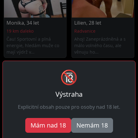
Monika, 34 let
Lilien, 28 let
19 km daleko
Radvanice
Čau! Sportovní a plná
Ahoj! Zaneprázdněná a s
energie, hledám muže co
málo volného času, ale
mají výdrž v...
věnuju ho...
🔞
Výstraha
Explicitní obsah pouze pro osoby nad 18 let.
Mám nad 18
Nemám 18
Květa, 37 let
Diana, 28 let