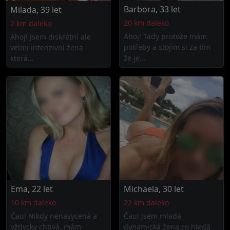
Barbora, 33 let
Milada, 39 let
20 km daleko
2 km daleko
Ahoj! Tady protože mám
Ahoj! Jsem diskrétní ale
potřeby a stojím si za tím
velmi intenzivní žena
že je...
která...
Ema, 22 let
Michaela, 30 let
10 km daleko
22 km daleko
Čau! Nikdy nenasycená a
Čau! Jsem mladá
vždycky chtivá, mám
dynamická žena co hledá