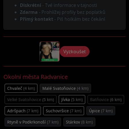
Diskrétní
- Tvé informace v tajnosti
Zdarma
- Prohlížej profily bez poplatků
Přímý kontakt
- Piš holkám bez čekání
Vyzkoušet
Okolní města Radvanice
Chvaleč
(4 km)
Malé Svatoňovice
(4 km)
Velké Svatoňovice
(5 km)
Jívka
(5 km)
Batňovice
(6 km)
Adršpach
(7 km)
Suchovršice
(7 km)
Úpice
(7 km)
Rtyně v Podkrkonoší
(7 km)
Stárkov
(8 km)