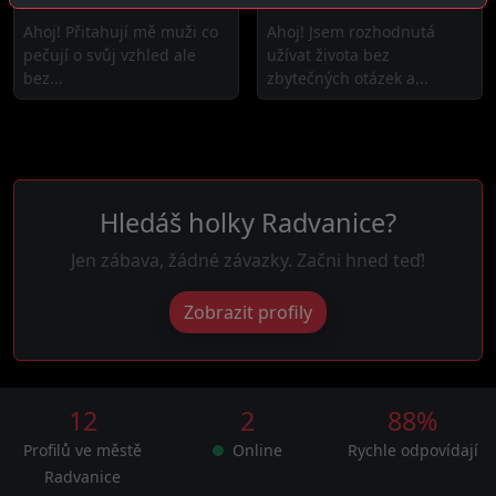
2 km daleko
Radvanice
Ahoj! Přitahují mě muži co
Ahoj! Jsem rozhodnutá
pečují o svůj vzhled ale
užívat života bez
bez...
zbytečných otázek a...
Hledáš holky Radvanice?
Jen zábava, žádné závazky. Začni hned teď!
Zobrazit profily
12
2
88%
Profilů ve městě
Online
Rychle odpovídají
Radvanice