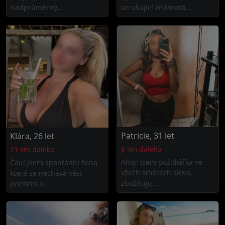
nadprůměrný...
vzrušující známosti...
Patricie, 31 let
Klára, 26 let
8 km daleko
21 km daleko
Ahoj! Jsem požitkářka ve
Čau! Jsem spontánní žena
všech směrech slova,
která se nechává vést
zbožňuju...
pocitem a...