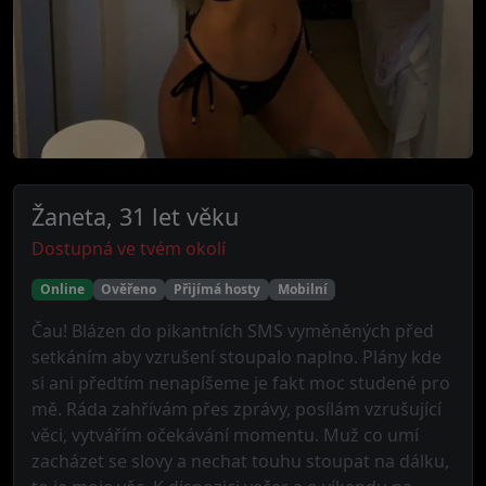
Žaneta, 31 let věku
Dostupná ve tvém okolí
Online
Ověřeno
Přijímá hosty
Mobilní
Čau! Blázen do pikantních SMS vyměněných před
setkáním aby vzrušení stoupalo naplno. Plány kde
si ani předtím nenapíšeme je fakt moc studené pro
mě. Ráda zahřívám přes zprávy, posílám vzrušující
věci, vytvářím očekávání momentu. Muž co umí
zacházet se slovy a nechat touhu stoupat na dálku,