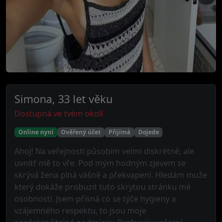
Simona, 33 let věku
Dostupná ve tvém okolí
Online nyní
Ověřený účet
Přijímá
Dojede
Ahoj! Na veřejnosti působím velmi diskrétně, ale
uvnitř mě to vře. Pod mým hodným zjevem se
skrývá žena plná vášně a překvapení. Hledám muže
který dokáže probuzit tuto skrytou stránku mé
osobnosti. Jsem přísná co se týče hygieny a
vzájemného respektu, to jsou moje