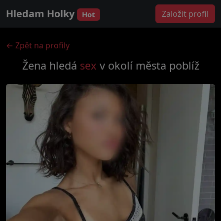
Hledam Holky
Založit profil
Hot
← Zpět na profily
Žena hledá
sex
v okolí města
poblíž