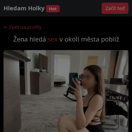
Hledam Holky
Začít teď
Hot
← Zpět na profily
Žena hledá
sex
v okolí města
poblíž