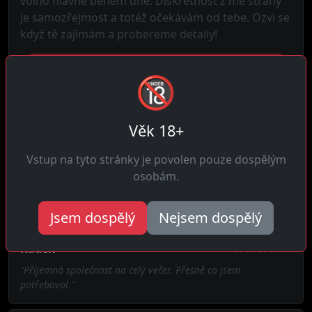
volno hlavně během dne. Diskrétnost z mé strany
je samozřejmost a totéž očekávám od tebe. Ozvi se
když tě zajímám a probereme detaily!
Kontaktovat Jana
🔞
Věk 18+
Odhalit
Vstup na tyto stránky je povolen pouze dospělým
osobám.
Potkali Jana
Jsem dospělý
Nejsem dospělý
Radek
★★★★★
"Příjemná společnost na celý večer. Přesně co jsem
potřeboval."