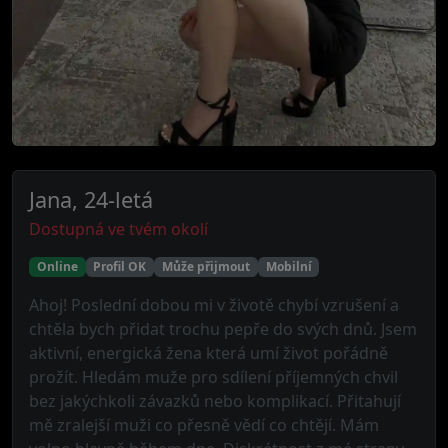
Jana, 24-letá
Dostupná ve tvém okolí
Online
Profil OK
Může přijmout
Mobilní
Ahoj! Poslední dobou mi v životě chybí vzrušení a
chtěla bych přidat trochu pepře do svých dnů. Jsem
aktivní, energická žena která umí život pořádně
prožít. Hledám muže pro sdílení příjemných chvil
bez jakýchkoli závazků nebo komplikací. Přitahují
mě zralejší muži co přesně vědí co chtějí. Mám