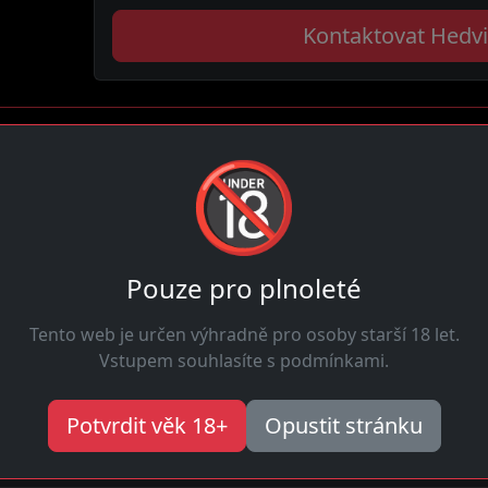
Kontaktovat Hedv
🔞
Podívej se na
živé profily
Zobrazit
Pouze pro plnoleté
Tento web je určen výhradně pro osoby starší 18 let.
esně co chce."
Vstupem souhlasíte s podmínkami.
Potvrdit věk 18+
Opustit stránku
nelžou, je opravdu krásná."