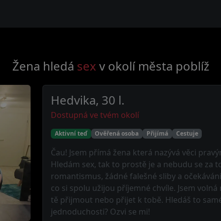
Žena hledá
sex
v okolí města
poblíž
Hedvika, 30 l.
Dostupná ve tvém okolí
Aktivní teď
Ověřená osoba
Přijímá
Cestuje
Čau! Jsem přímá žena která nazývá věci prav
Hledám sex, tak to prostě je a nebudu se za t
romantismus, žádné falešné sliby a očekávání.
co si spolu užijou příjemné chvíle. Jsem volná
tě přijmout nebo přijet k tobě. Hledáš to sam
jednoduchosti? Ozvi se mi!