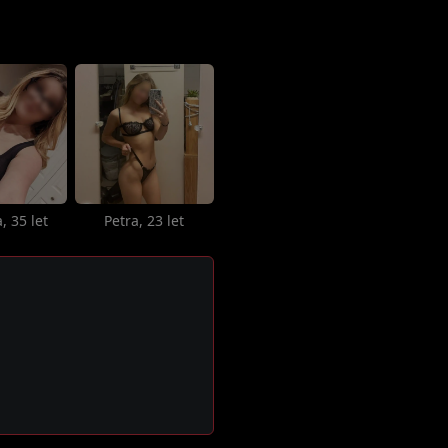
, 35 let
Petra, 23 let