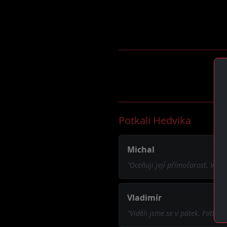
Potkali Hedvika
Michal
"Oceňuji její přímočarost. Ví př
Vladimír
"Viděli jsme se v pátek. Fotky 