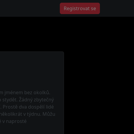
Registrovat se
ým jménem bez okolků.
o stydět. Žádný zbytečný
 Prostě dva dospělí lidé
 několikrát v týdnu. Můžu
é v naprosté