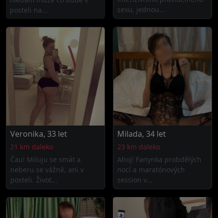
sexu, jednou...
posteli na...
Veronika, 33 let
Milada, 34 let
21 km daleko
23 km daleko
Čau! Miluju se smát a
Ahoj! Fanynka probdělých
neberu se vážně, ani v
nocí a maratónových
posteli. Život...
session v...