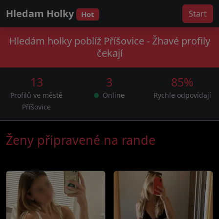
Hledam Holky
Start
Hot
Hledám holky poblíž Příšovice - Žhavé profily
čekají
13
3
85%
Profilů ve městě
Online
Rychle odpovídají
Příšovice
Ženy připravené na rande