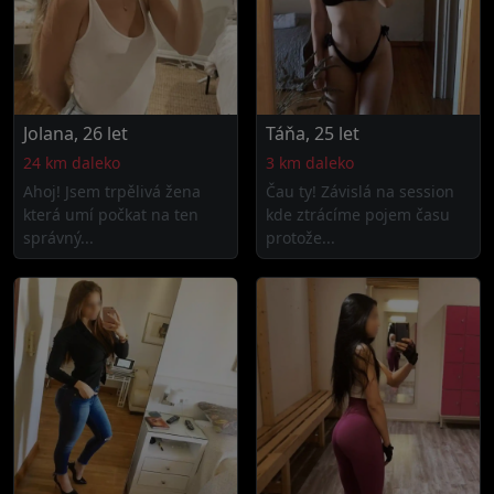
Jolana, 26 let
Táňa, 25 let
24 km daleko
3 km daleko
Ahoj! Jsem trpělivá žena
Čau ty! Závislá na session
která umí počkat na ten
kde ztrácíme pojem času
správný...
protože...