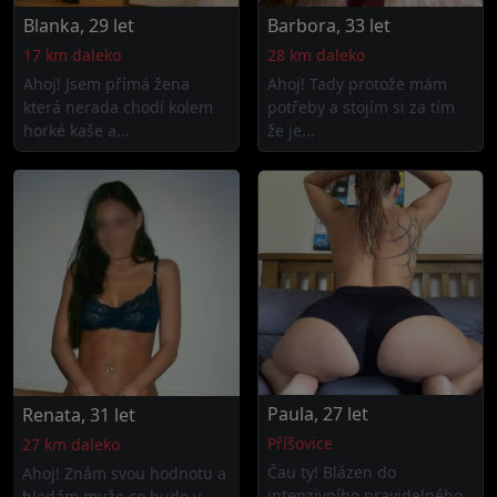
Blanka, 29 let
Barbora, 33 let
17 km daleko
28 km daleko
Ahoj! Jsem přímá žena
Ahoj! Tady protože mám
která nerada chodí kolem
potřeby a stojím si za tím
horké kaše a...
že je...
Paula, 27 let
Renata, 31 let
Příšovice
27 km daleko
Čau ty! Blázen do
Ahoj! Znám svou hodnotu a
intenzivního pravidelného
hledám muže co bude v