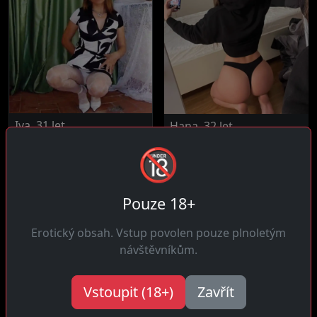
Iva, 31 let
Hana, 32 let
Příšovice
17 km daleko
🔞
Ahoj! Rozvážná ve výběru
Čau! Jsem zábavná a
partnerů, pokud jsem tu je
bezstarostná žena která se
to že...
zbytečně...
Pouze 18+
Erotický obsah. Vstup povolen pouze plnoletým
návštěvníkům.
Vstoupit (18+)
Zavřít