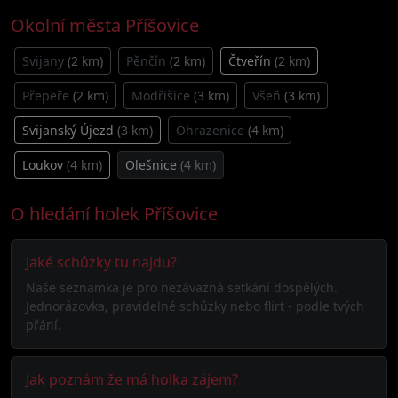
Okolní města Příšovice
Svijany
(2 km)
Pěnčín
(2 km)
Čtveřín
(2 km)
Přepeře
(2 km)
Modřišice
(3 km)
Všeň
(3 km)
Svijanský Újezd
(3 km)
Ohrazenice
(4 km)
Loukov
(4 km)
Olešnice
(4 km)
O hledání holek Příšovice
Jaké schůzky tu najdu?
Naše seznamka je pro nezávazná setkání dospělých.
Jednorázovka, pravidelné schůzky nebo flirt - podle tvých
přání.
Jak poznám že má holka zájem?