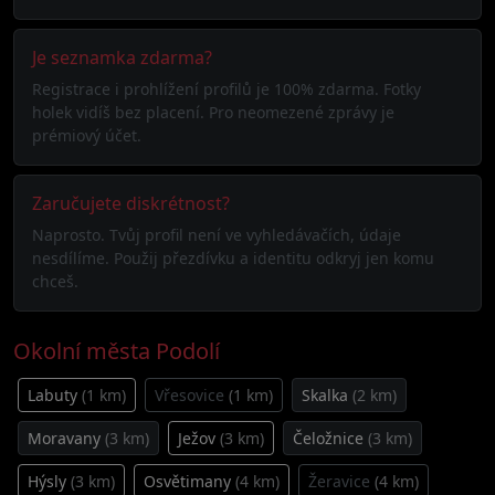
Je seznamka zdarma?
Registrace i prohlížení profilů je 100% zdarma. Fotky
holek vidíš bez placení. Pro neomezené zprávy je
prémiový účet.
Zaručujete diskrétnost?
Naprosto. Tvůj profil není ve vyhledávačích, údaje
nesdílíme. Použij přezdívku a identitu odkryj jen komu
chceš.
Okolní města Podolí
Labuty
(1 km)
Vřesovice
(1 km)
Skalka
(2 km)
Moravany
(3 km)
Ježov
(3 km)
Čeložnice
(3 km)
Hýsly
(3 km)
Osvětimany
(4 km)
Žeravice
(4 km)