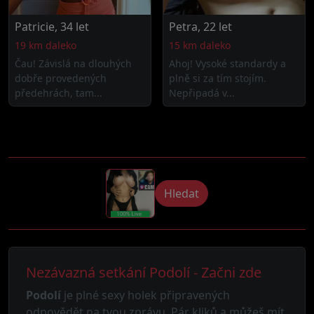
Patricie, 34 let
Petra, 22 let
19 km daleko
15 km daleko
Čau! Závislá na dlouhých
Ahoj! Vysoké standardy a
dobře provedených
plně si za tím stojím.
předehrách, tam...
Nepřipadá v...
Hledat
Nezávazná setkání Podolí - Začni zde
Podolí
je plné sexy holek připravených
odpovědět na tvou zprávu. Pár kliků a můžeš mít