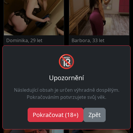
Dominika, 29 let
Barbora, 33 let
Podolí
Podolí
🔞
Ahoj! Jsem rozvážná žena
Ahoj! Tady protože mám
která nedělá věci zbrklé
potřeby a stojím si za tím
nebo...
že je...
Upozornění
Následující obsah je určen výhradně dospělým.
Pokračováním potvrzujete svůj věk.
Pokračovat (18+)
Zpět