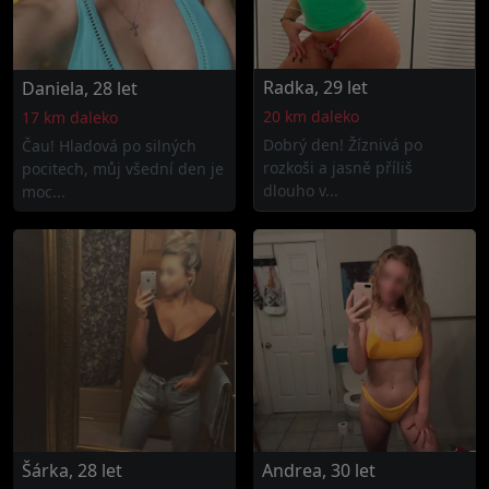
Radka, 29 let
Daniela, 28 let
20 km daleko
17 km daleko
Dobrý den! Žíznivá po
Čau! Hladová po silných
rozkoši a jasně příliš
pocitech, můj všední den je
dlouho v...
moc...
Šárka, 28 let
Andrea, 30 let