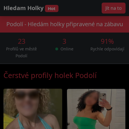
Hledam Holky
Jít na to
Hot
Podolí - Hledám holky připravené na zábavu
23
3
91%
Profilů ve městě
Online
Rychle odpovídají
Podolí
Čerstvé profily holek Podolí