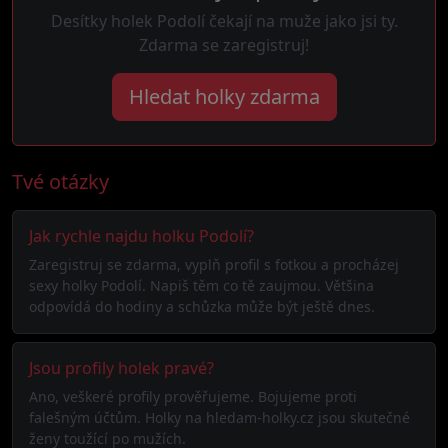
Desítky holek Podolí čekají na muže jako jsi ty.
Zdarma se zaregistruj!
Hledat holky zdarma
Tvé otázky
Jak rychle najdu holku Podolí?
Zaregistruj se zdarma, vyplň profil s fotkou a procházej
sexy holky Podolí. Napiš těm co tě zaujmou. Většina
odpovídá do hodiny a schůzka může být ještě dnes.
Jsou profily holek pravé?
Ano, veškeré profily prověřujeme. Bojujeme proti
falešným účtům. Holky na hledam-holky.cz jsou skutečné
ženy toužící po mužích.