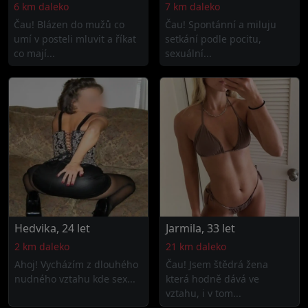
6 km daleko
7 km daleko
Čau! Blázen do mužů co
Čau! Spontánní a miluju
umí v posteli mluvit a říkat
setkání podle pocitu,
co mají...
sexuální...
Hedvika, 24 let
Jarmila, 33 let
2 km daleko
21 km daleko
Ahoj! Vycházím z dlouhého
Čau! Jsem štědrá žena
nudného vztahu kde sex...
která hodně dává ve
vztahu, i v tom...