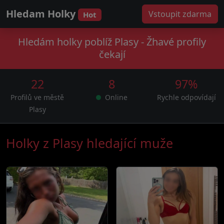
Hledam Holky
Vstoupit zdarma
Hot
Hledám holky poblíž Plasy - Žhavé profily
čekají
22
8
97%
Profilů ve městě
Online
Rychle odpovídají
Plasy
Holky z Plasy hledající muže