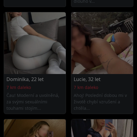
dlouho v...
Dominika, 22 let
Lucie, 32 let
7 km daleko
7 km daleko
Čau! Moderní a uvolněná,
Ahoj! Poslední dobou mi v
za svými sexuálními
životě chybí vzrušení a
touhami stojím...
chtěla...