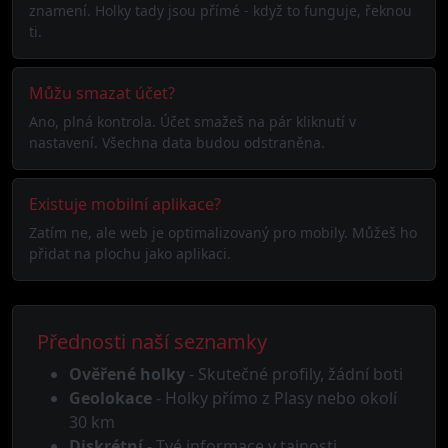
znamení. Holky tady jsou přímé - když to funguje, řeknou
ti.
Můžu smazat účet?
Ano, plná kontrola. Účet smažeš na pár kliknutí v
nastavení. Všechna data budou odstraněna.
Existuje mobilní aplikace?
Zatím ne, ale web je optimalizovaný pro mobily. Můžeš ho
přidat na plochu jako aplikaci.
Přednosti naší seznamky
Ověřené holky
- Skutečné profily, žádní boti
Geolokace
- Holky přímo z Plasy nebo okolí
30 km
Diskrétní
- Tvé informace v tajnosti