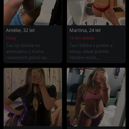
Amélie, 32 let
Martina, 24 let
Plasy
16 km daleko
Čau ty! Závislá na
Čau! Štědrá v posteli a
adrenalinu z trochu
miluju dávat požitek.
riskantních plánů na...
Hledám muže...