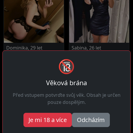
Dominika, 29 let
Sabina, 26 let
20 km daleko
15 km daleko
🔞
Ahoj! Jsem rozvážná žena
Čau! Jsem spontánní a bez
která nedělá věci zbrklé
stresu, miluju setkání
nebo...
podle...
Věková brána
Před vstupem potvrďte svůj věk. Obsah je určen
pouze dospělým.
Je mi 18 a více
Odcházím