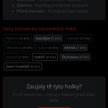
Zdarma
- Prohlížej profily bez poplatků
Přímý kontakt
- Piš holkám bez čekání
Sexy seznamka sousedních měst
Rybnice
(3 km)
Kaznějov
(5 km)
Kopidlo
(5 km)
Mladotice
(6 km)
Kočín
(6 km)
Mrtník
(7 km)
Dražeň
(7 km)
Dobříč
(8 km)
Štichovice
(8 km)
Dolní Hradiště
(8 km)
Zaujaly tě tyto holky?
Profil za minutu - chatuj s holkami ještě dnes
večer.