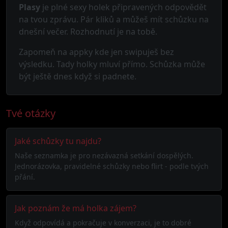
Plasy
je plné sexy holek připravených odpovědět
na tvou zprávu. Pár kliků a můžeš mít schůzku na
dnešní večer. Rozhodnutí je na tobě.
Zapomeň na appky kde jen swipuješ bez
výsledku. Tady holky mluví přímo. Schůzka může
být ještě dnes když si padnete.
Tvé otázky
Jaké schůzky tu najdu?
Naše seznamka je pro nezávazná setkání dospělých.
Jednorázovka, pravidelné schůzky nebo flirt - podle tvých
přání.
Jak poznám že má holka zájem?
Když odpovídá a pokračuje v konverzaci, je to dobré