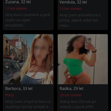
Zuzana, 32 let
Vendula, 32 let
12 km daleko
13 km daleko
Ahoj kluci! Uvolněná a plně
Ahoj! Jsem jednoduchá a
stojím za svými
přímá, žádné velké řeči
sexuálními...
nebo...
Barbora, 33 let
Radka, 29 let
Plasy
28 km daleko
Ahoj! Jsem smyslná žena co
Dobrý den! Žíznivá po
zbožňuje fyzický kontakt a...
rozkoši a jasně příliš