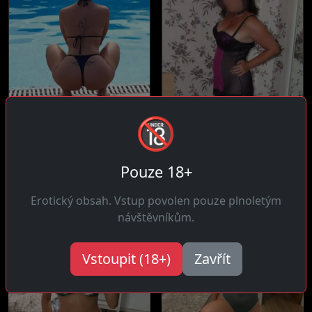
Rozálie, 34 let
Květa, 38 let
🔞
16 km daleko
3 km daleko
Čau ty! Blázen do celých
Dobrý den! Trpělivá a ráda
Pouze 18+
víkendů strávených v
si v posteli dávám čas,...
posteli se...
Erotický obsah. Vstup povolen pouze plnoletým
návštěvníkům.
Vstoupit (18+)
Zavřít