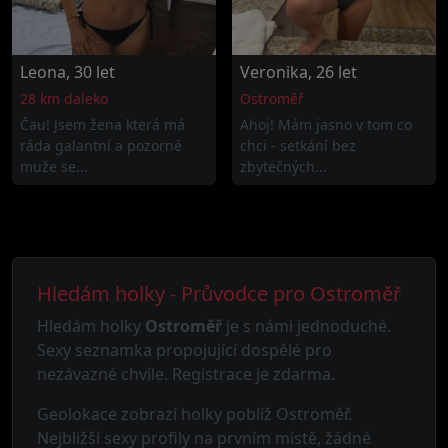
Leona, 30 let
Veronika, 26 let
28 km daleko
Ostroměř
Čau! Jsem žena která má
Ahoj! Mám jasno v tom co
ráda galantní a pozorné
chci - setkání bez
muže se...
zbytečných...
Hledám holky - Průvodce pro Ostroměř
Hledám holky
Ostroměř
je s námi jednoduché.
Sexy seznamka propojující dospělé pro
nezávazné chvíle. Registrace je zdarma.
Geolokace zobrazí holky poblíž Ostroměř.
Nejbližší sexy profily na prvním místě, žádné