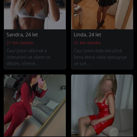
Sandra, 24 let
Linda, 24 let
21 km daleko
21 km daleko
Čau! Jsem vášnivá a
Čau! Jsem dobrodružná
intenzivní ve všem co
žena která ráda vystupuje
dělám, včetně...
ze své...