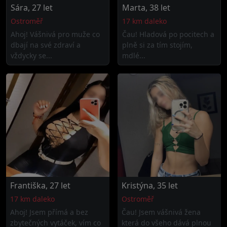
Sára, 27 let
Marta, 38 let
Ostroměř
17 km daleko
Ahoj! Vášnivá pro muže co
Čau! Hladová po pocitech a
dbají na své zdraví a
plně si za tím stojím,
vždycky se...
mdlé...
Františka, 27 let
Kristýna, 35 let
17 km daleko
Ostroměř
Ahoj! Jsem přímá a bez
Čau! Jsem vášnivá žena
zbytečných vytáček, vím co
která do všeho dává plnou