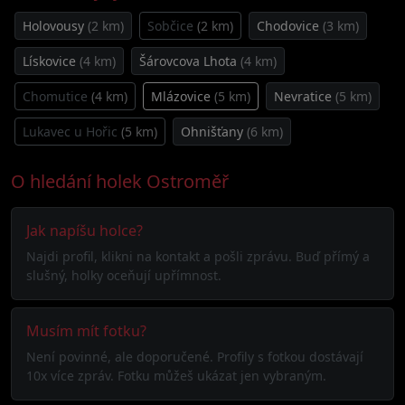
Holovousy
(2 km)
Sobčice
(2 km)
Chodovice
(3 km)
Lískovice
(4 km)
Šárovcova Lhota
(4 km)
Chomutice
(4 km)
Mlázovice
(5 km)
Nevratice
(5 km)
Lukavec u Hořic
(5 km)
Ohnišťany
(6 km)
O hledání holek Ostroměř
Jak napíšu holce?
Najdi profil, klikni na kontakt a pošli zprávu. Buď přímý a
slušný, holky oceňují upřímnost.
Musím mít fotku?
Není povinné, ale doporučené. Profily s fotkou dostávají
10x více zpráv. Fotku můžeš ukázat jen vybraným.