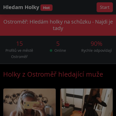
Hledam Holky
Start
Hot
Ostroměř: Hledám holky na schůzku - Najdi je
tady
15
5
90%
Profilů ve městě
Online
Rychle odpovídají
Ostroměř
Holky z Ostroměř hledající muže