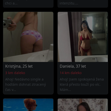
chci a...
intenzitu....
Kristýna, 25 let
Daniela, 37 let
3 km daleko
14 km daleko
Ahoj! Nedávno single a
Ahoj! Jsem spokojená žena
hodlám dohnat ztracený
která přesto touží po víc.
čas v...
Mám...