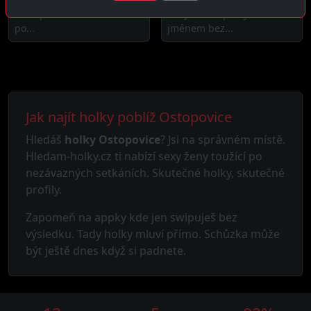
žena plná života co touží
nazývá věci pravým
po...
jménem bez...
Jak najít holky poblíž Ostopovice
Hledáš
holky Ostopovice
? Jsi na správném místě.
Hledam-holky.cz ti nabízí sexy ženy toužící po
nezávazných setkáních. Skutečné holky, skutečné
profily.
Zapomeň na appky kde jen swipuješ bez
výsledku. Tady holky mluví přímo. Schůzka může
být ještě dnes když si padnete.