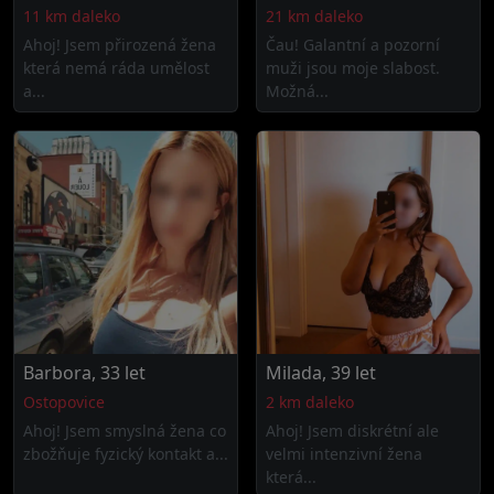
11 km daleko
21 km daleko
Ahoj! Jsem přirozená žena
Čau! Galantní a pozorní
která nemá ráda umělost
muži jsou moje slabost.
a...
Možná...
Barbora, 33 let
Milada, 39 let
Ostopovice
2 km daleko
Ahoj! Jsem smyslná žena co
Ahoj! Jsem diskrétní ale
zbožňuje fyzický kontakt a...
velmi intenzivní žena
která...