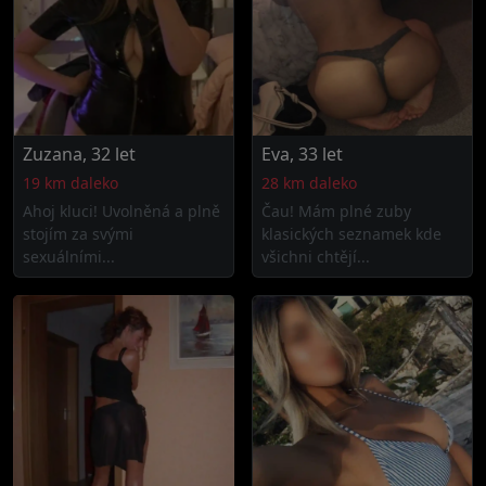
Zuzana, 32 let
Eva, 33 let
19 km daleko
28 km daleko
Ahoj kluci! Uvolněná a plně
Čau! Mám plné zuby
stojím za svými
klasických seznamek kde
sexuálními...
všichni chtějí...