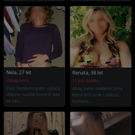
Nela, 27 let
Renata, 38 let
Ostopovice
15 km daleko
Čau! Nedávno jsem vyšla z
Ahoj! Jsem moderní žena
dlouhé nudné historie kde
která drží krok s dobou.
se sex...
Nemám...