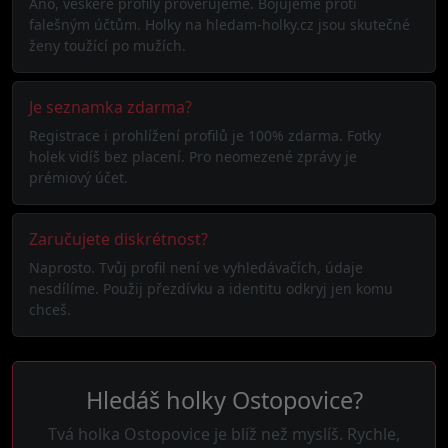
Ano, veškeré profily prověřujeme. Bojujeme proti
falešným účtům. Holky na hledam-holky.cz jsou skutečné
ženy toužící po mužích.
Je seznamka zdarma?
Registrace i prohlížení profilů je 100% zdarma. Fotky
holek vidíš bez placení. Pro neomezené zprávy je
prémiový účet.
Zaručujete diskrétnost?
Naprosto. Tvůj profil není ve vyhledávačích, údaje
nesdílíme. Použij přezdívku a identitu odkryj jen komu
chceš.
Hledáš holky Ostopovice?
Tvá holka Ostopovice je blíž než myslíš. Rychle,