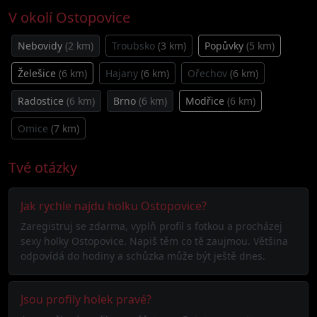
V okolí Ostopovice
Nebovidy
(2 km)
Troubsko
(3 km)
Popůvky
(5 km)
Želešice
(6 km)
Hajany
(6 km)
Ořechov
(6 km)
Radostice
(6 km)
Brno
(6 km)
Modřice
(6 km)
Omice
(7 km)
Tvé otázky
Jak rychle najdu holku Ostopovice?
Zaregistruj se zdarma, vyplň profil s fotkou a procházej
sexy holky Ostopovice. Napiš těm co tě zaujmou. Většina
odpovídá do hodiny a schůzka může být ještě dnes.
Jsou profily holek pravé?