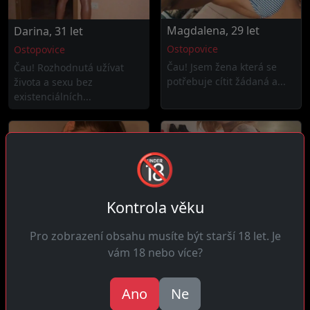
Magdalena, 29 let
Darina, 31 let
Ostopovice
Ostopovice
Čau! Jsem žena která se
Čau! Rozhodnutá užívat
potřebuje cítit žádaná a...
života a sexu bez
existenciálních...
🔞
Kontrola věku
Pro zobrazení obsahu musíte být starší 18 let. Je
vám 18 nebo více?
Michaela, 27 let
Hedvika, 30 let
Ano
Ne
5 km daleko
16 km daleko
Ahoj kluci! Jsem energická
Čau! Jsem přímá žena která