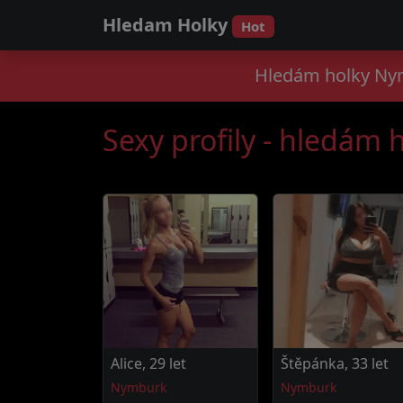
Hledam Holky
Hot
Hledám holky Nym
Sexy profily - hledám
Alice, 29 let
Štěpánka, 33 let
Nymburk
Nymburk