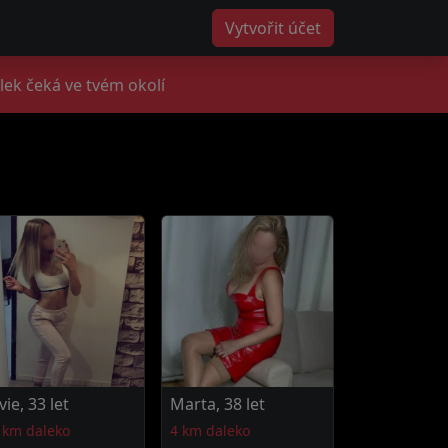
Vytvořit účet
lek čeká ve tvém okolí
lvie, 33 let
Marta, 38 let
 km daleko
4 km daleko