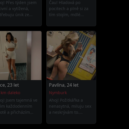
oj! Přes týden jsem
Čau! Hladová po
tivní a vytížená,
pocitech a plně si za
třebuju únik ze...
tím stojím, mdlé...
ice, 23 let
Pavlína, 24 let
 km daleko
Nymburk
oj! Jsem tajemná ve
Ahoj! Požitkářka a
ém každodenním
nenasytná, miluju sex
votě a přicházím...
a neskrývám to....