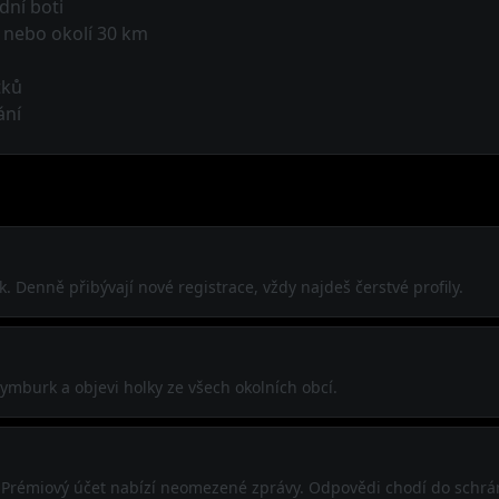
dní boti
 nebo okolí 30 km
tků
ání
. Denně přibývají nové registrace, vždy najdeš čerstvé profily.
mburk a objevi holky ze všech okolních obcí.
í. Prémiový účet nabízí neomezené zprávy. Odpovědi chodí do schrá