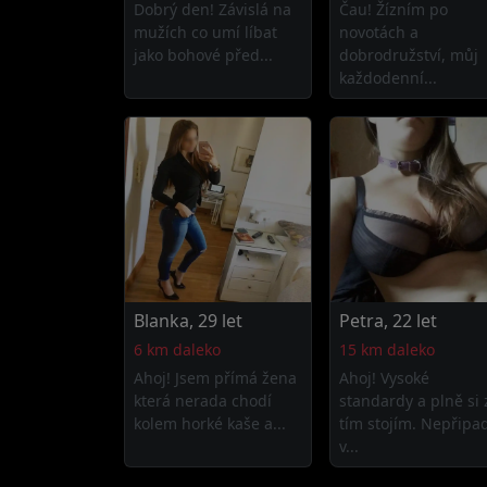
Dobrý den! Závislá na
Čau! Žízním po
mužích co umí líbat
novotách a
jako bohové před...
dobrodružství, můj
každodenní...
Blanka, 29 let
Petra, 22 let
6 km daleko
15 km daleko
Ahoj! Jsem přímá žena
Ahoj! Vysoké
která nerada chodí
standardy a plně si 
kolem horké kaše a...
tím stojím. Nepřipa
v...