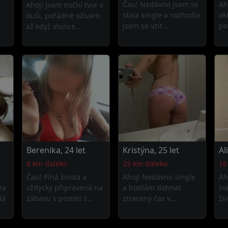
Čau! Nedávno jsem se
Ah
Ahoj! Jsem noční tvor v
stala single a rozhodla
ak
duši, pořádně ožívám
jsem se vzít...
po
až když slunce...
Berenika, 24 let
Kristýna, 25 let
Al
8 km daleko
25 km daleko
16
Čau! Plná života a
Ahoj! Nedávno single
Ah
za
vždycky připravená na
a hodlám dohnat
sv
dá
zábavu v posteli s...
ztracený čas v...
ži