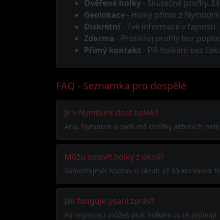
Ověřené holky
- Skutečné profily, žá
Geolokace
- Holky přímo z Nymburk
Diskrétní
- Tvé informace v tajnosti
Zdarma
- Prohlížej profily bez popla
Přímý kontakt
- Piš holkám bez ček
FAQ - Seznamka pro dospělé
Je v Nymburk dost holek?
Ano, Nymburk a okolí má desítky aktivních holek
Můžu oslovit holky z okolí?
Samozřejmě! Nastav si okruh až 30 km kolem Ny
Jak funguje psaní zpráv?
Po registraci můžeš psát holkám co tě zajímaj