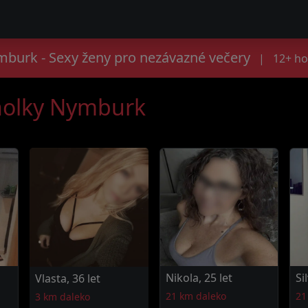
burk - Sexy ženy pro nezávazné večery
|
12+ ho
 holky Nymburk
Nikola, 25 let
Si
Vlasta, 36 let
21 km daleko
21
3 km daleko