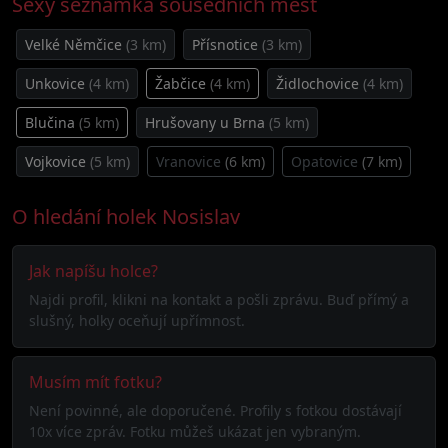
Sexy seznamka sousedních měst
Velké Němčice
(3 km)
Přísnotice
(3 km)
Unkovice
(4 km)
Žabčice
(4 km)
Židlochovice
(4 km)
Blučina
(5 km)
Hrušovany u Brna
(5 km)
Vojkovice
(5 km)
Vranovice
(6 km)
Opatovice
(7 km)
O hledání holek Nosislav
Jak napíšu holce?
Najdi profil, klikni na kontakt a pošli zprávu. Buď přímý a
slušný, holky oceňují upřímnost.
Musím mít fotku?
Není povinné, ale doporučené. Profily s fotkou dostávají
10x více zpráv. Fotku můžeš ukázat jen vybraným.