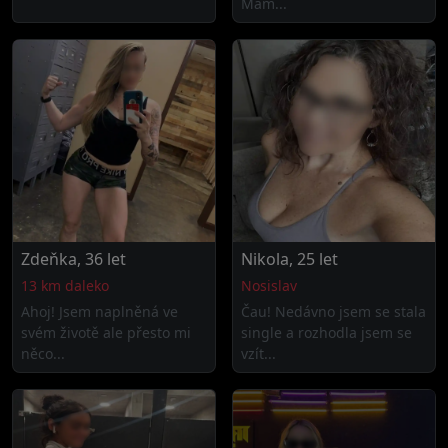
Mám...
Zdeňka, 36 let
Nikola, 25 let
13 km daleko
Nosislav
Ahoj! Jsem naplněná ve
Čau! Nedávno jsem se stala
svém životě ale přesto mi
single a rozhodla jsem se
něco...
vzít...