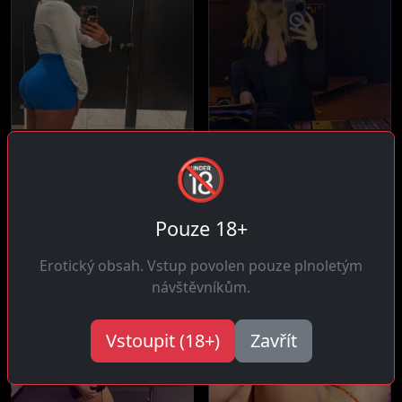
Lucie, 29 let
Irena, 35 let
🔞
4 km daleko
24 km daleko
Čau! Závislá na haptických
Ahoj! Vášnivá pro setkání
mužích co se přirozeně
kde je fyzická chemie
Pouze 18+
dotýkají...
okamžitá a...
Erotický obsah. Vstup povolen pouze plnoletým
návštěvníkům.
Vstoupit (18+)
Zavřít