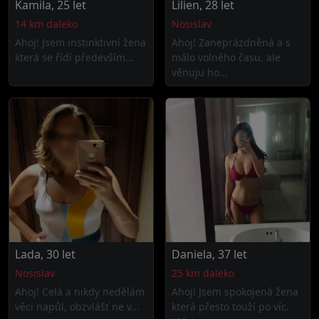
Kamila, 25 let
Lilien, 28 let
14 km daleko
Nosislav
Ahoj! Jsem instinktivní žena
Ahoj! Zaneprázdněná a s
která se řídí především...
málo volného času, ale
věnuju ho...
Lada, 30 let
Daniela, 37 let
Nosislav
25 km daleko
Ahoj! Celá a nikdy nedělám
Ahoj! Jsem spokojená žena
věci napůl, obzvlášť ne v...
která přesto touží po víc.