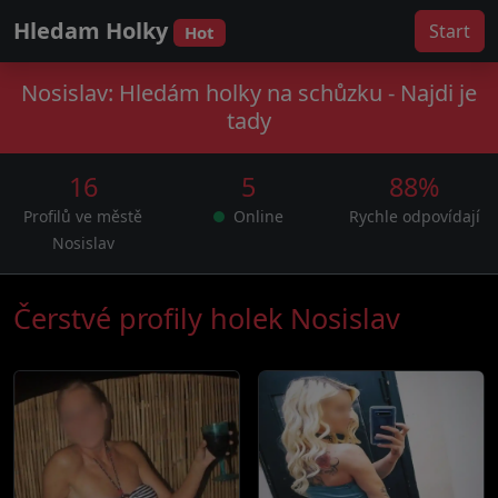
Hledam Holky
Start
Hot
Nosislav: Hledám holky na schůzku - Najdi je
tady
16
5
88%
Profilů ve městě
Online
Rychle odpovídají
Nosislav
Čerstvé profily holek Nosislav