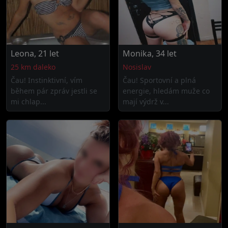
Leona, 21 let
Monika, 34 let
25 km daleko
Nosislav
Čau! Instinktivní, vím
Čau! Sportovní a plná
během pár zpráv jestli se
energie, hledám muže co
mi chlap...
mají výdrž v...